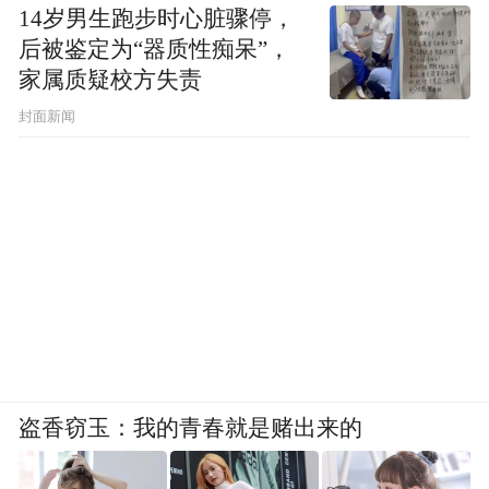
14岁男生跑步时心脏骤停，
后被鉴定为“器质性痴呆”，
胡泳也观察到在手机的影响上的性别差异：
家属质疑校方失责
“男孩更容易迷恋游戏，女孩则更容易陷入社
封面新闻
交媒体的聊天和形象管理。”他与家中的小男
孩围绕游戏展开了多次拉锯战。在他看来，
真正的成功“不是禁止游戏，而是帮助他发展
出游戏之外能带来收获和愉悦的事情，他自
然会把游戏看淡。”
面对呼啸而来的AI时代，胡泳表达了谨慎的
担忧。一个日益凸显的问题是，青少年开始
将AI聊天机器人视为心理咨询师。
盗香窃玉：我的青春就是赌出来的
“技术往往有两面性，”胡泳首先承认，“它可