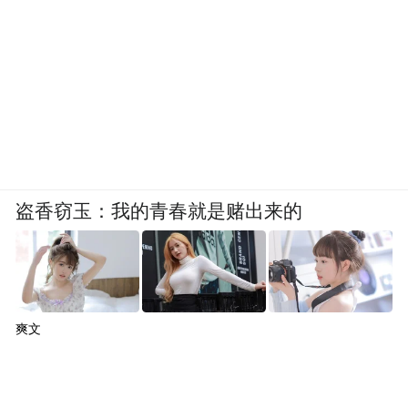
睡眠前、家庭出游时应是“无手机时间”等
等；使用手机时，“正向激励机制”意味着，
正向反馈的强化效果远大于严厉惩罚，无论
是用社会性强化、活动性强化，还是某种积
分或代币奖励系统，关键在于找到一种孩子
能接受、且能真正内化为行为导向的组合。
盗香窃玉：我的青春就是赌出来的
具身性的原则强调一种在场感，“现在社会发
展的一个不好趋势是身体越来越不在场。”胡
泳说。为了对抗这种趋势，必须主动创造身
体在场的体验：走进大自然、线下见面、体
爽文
育运动、一起做手工、烘烤蛋糕，乃至培养
孩子做家务。“家务是很典型的具身活动，甚