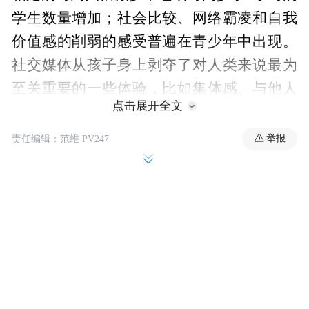
学生数量增加；社会比较、网络霸凌和自我
价值感的削弱的感受普遍在青少年中出现。
社交媒体从孩子身上剥夺了对人类来说最为
至关重要的一些体验，比如集体感、与他人
点击展开全文
同处一个地点的感觉（“具身性”）、沉静冥
想、自我超越、不易怒并且愿意宽容别人，
举报
责任编辑：范维 PV247
以及在大自然当中找到敬畏感等等。