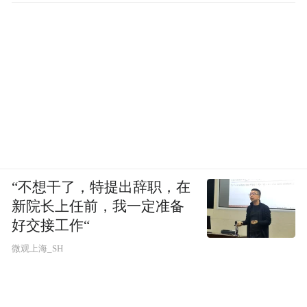
最后，胡泳总结说，青少年要想善用技术，
需要掌握如下一些“生存法则”：信息不等于
知识，知道很多事，不等于理解；别把网络
当作全部的世界，在线也并不是真实；算法
懂你，但你更要懂自己；隐私就是尊严，连
接需要责任。
“不想干了，特提出辞职，在
“特别声明：以上作品内容(包括在内的视频、图片或音
新院长上任前，我一定准备
频)为凤凰网旗下自媒体平台“大风号”用户上传并发
布，本平台仅提供信息存储空间服务。
好交接工作“
Notice: The content above (including the videos,
微观上海_SH
pictures and audios if any) is uploaded and posted
by the user of Dafeng Hao, which is a social media
platform and merely provides information storage
space services.”