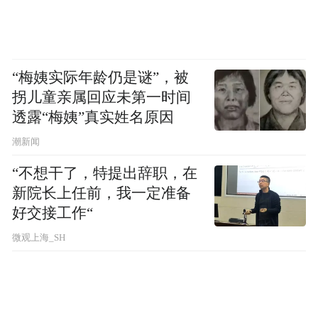
电视，你是可以‘放下’的。”胡泳对比道，“但
手机完全不同。”睡前“就看一眼”的念头，往
往吞噬掉两三个小时。这不仅仅是睡眠时间
“梅姨实际年龄仍是谜”，被
的减少，更是质量的下降。屏幕发出的蓝光
拐儿童亲属回应未第一时间
干扰着睡眠节律，而持续不断的信息流则让
透露“梅姨”真实姓名原因
大脑无法进入真正的休息状态。“睡眠不足会
潮新闻
引发一系列身体和心理的反应，孩子可能更
“不想干了，特提出辞职，在
容易焦虑，甚至走向抑郁。”胡泳将睡眠问题
新院长上任前，我一定准备
视为手机童年一个非常糟糕的后果，它像是
好交接工作“
一个基础病的源头，悄然影响着青少年的身
微观上海_SH
心健康。
胡泳接着谈道，手机的第三重重要影响是社