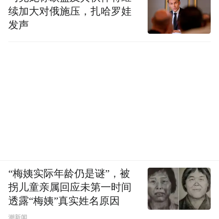
找到平衡。
续加大对俄施压，扎哈罗娃
发声
“当你的工作、生活、娱乐都在手机上进行
时，你不可能完全放下它，否则会影响正常
生活。”技术当然有不可或缺性，但胡泳强烈
反对科技界那种“你控制不了是你自己的问
题”的论调。
“这种说法似是而非，它把责任转嫁到用户身
上。”胡泳认为“无论是硬件还是应用的设
计，都包含了大量的‘成瘾性设计’——它的目
“梅姨实际年龄仍是谜”，被
的就是让你更多地使用。”因此，社会必须向
拐儿童亲属回应未第一时间
技术研发者施加压力，例如推行“青少年模
透露“梅姨”真实姓名原因
式”和时间控制功能，正是因为单靠个体的意
潮新闻