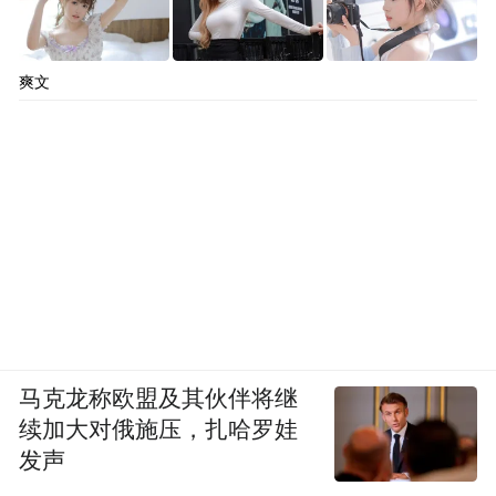
能解决问题，也可能带来问题。”他与已大学
毕业的大孩子在此事上存在分歧。作为父
爽文
母，他更警惕AI的“迎合”特性。“在真实生活
中，谁会处处迎合你？真实的关系充满摩
擦，而关系正是在摩擦中建立的。”胡泳指
出，在AI无摩擦的交往中，孩子的社会交往
能力会变差，心理会更脆弱。更重要的是，
“AI不适合做心理咨询师。真正的咨询师会挑
战你，指出你的问题。但大模型不会，它只
会说‘你这么想很好’，它具有一种‘谄媚
马克龙称欧盟及其伙伴将继
性’。”这种无原则的共情，可能让陷入困境
续加大对俄施压，扎哈罗娃
的孩子在错误的认知中越陷越深，甚至已有
发声
极端案例出现。