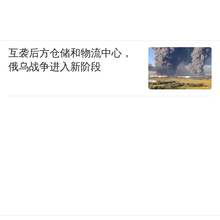
书内页
要警惕AI“迎合”的特性
互袭后方仓储和物流中心，
作为三个孩子的父亲，胡泳坦诚地分享了他
俄乌战争进入新阶段
的经验。
“孩子跟孩子不一样，”他深有体会。他的一
个孩子是狂热的奇幻文学爱好者，大量时间
花在阅读相关作品上。“负面影响是看手机时
间过长，眼睛近视；但好处是，这真的是她
的热情所在，也许未来会从事创作。”胡泳对
此展现出开明的一面，而这开明源于尊重：
“因为她能说服我。在这个领域，她的知识远
胜于我，我甚至要向她学习。”