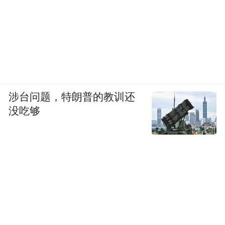
他以自身为例：“我使用手机的绝大部分时
间，是在用它念书。”他的微信读书排行榜长
期位居好友前十。“这并不是说，只要读书就
是好的，用手机干别的就不好，我读的百分
之六七十是小说，也是一种消遣。关键在
涉台问题，特朗普的教训还
于，每个人要分析自己在手机上的时间分
没吃够
配，找到属于自己的‘信息与娱乐组合’，并有
意地去建立和维护这个‘菜单’，而不是随波逐
流。”
胡泳认为，关于数字素养的培育，始于一个
最简单的动作——审视信源。“相当多的人没
有这个意识，大家不看信源，只看内容是否