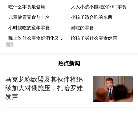
国人都在上面，社交完全转移到了移动端。”
胡泳指出，“但更关键的节点是移动支付。”
支付宝与微信支付的双雄格局，让中国越过
信用卡阶段，直接步入无现金社会。这一跃
迁，意义深远。“一旦有了移动支付，手机就
不仅是社交工具，而是承载了从电商、打车
热点新闻
到买菜等各种交易。手机不再简单是手机，
马克龙称欧盟及其伙伴将继
它成了我们生活的一大部分。”胡泳形容道，
续加大对俄施压，扎哈罗娃
“一旦手机丢了，现实生活里真有点寸步难
发声
行。”
手机无与伦比的便利性和趣味性，如同一个
柔软的茧房，将一代人的成长经历紧密包