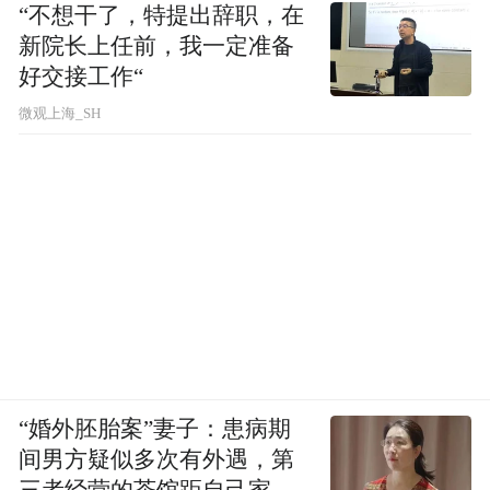
“不想干了，特提出辞职，在
而提出的实操指南。“每个家庭都有能力成为
新院长上任前，我一定准备
保护青少年身心健康的第一道防线。书中所
好交接工作“
介绍的方法并非单纯的理论，而是经过验证
微观上海_SH
的、务实可行的工具。每一章也都是精心设
计的，或许孩子不会立刻接受，但只要家长
们不放弃，就一定能够找到合适的方法，引
导孩子重拾面对真实世界的勇气与喜悦。”
“婚外胚胎案”妻子：患病期
间男方疑似多次有外遇，第
三者经营的茶馆距自己家步