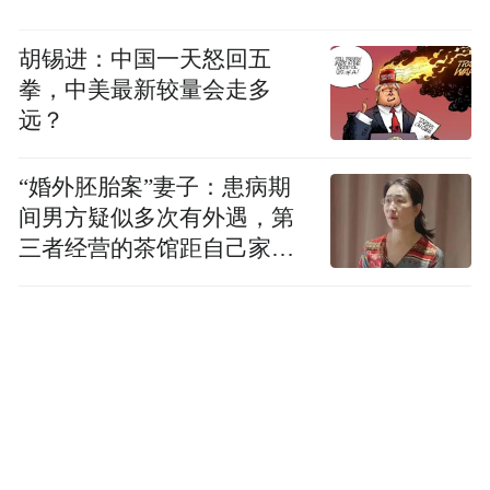
交模式的改写。“我们越来越不注重面对面的
交流。”胡泳说，“很多交流都在虚拟空间中
胡锡进：中国一天怒回五
进行，它改写了我们的交往方式。”从“在操
拳，中美最新较量会走多
远？
场上见”到“在群里见”，一句调侃背后，是人
际互动本质的变迁。真实世界中的眼神交
“婚外胚胎案”妻子：患病期
汇、语气微妙、肢体触碰所构建的丰富情感
间男方疑似多次有外遇，第
连接，在冰冷的文字和预设的表情包中被简
三者经营的茶馆距自己家步
化、被过滤，甚至被扭曲。
行仅15分钟