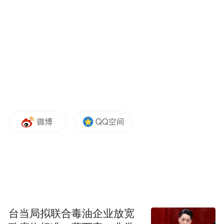
《焦虑的一代》书影
基于这样的背景，十几年来一直潜心于“数字
媒介与数字社会”研究、并且是三个孩子的父
亲的北京大学新闻与传播学院教授胡泳决定
与关注家庭心理学的写作者张缘共同写作一
本《让孩子学会放下手机》。作为一本指南
类工具书，这本书中从空间管理、规则制
台当局拟联合毒油企业放宽