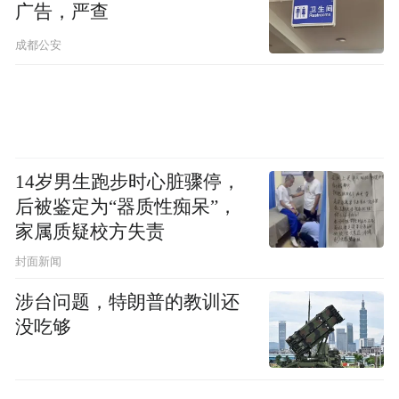
广告，严查
力”，由大脑的默认网络主导，如同打开电
视，信息自动涌来，无需费力，刷短视频和
成都公安
打游戏时的状态便是典型；另一种是“定向注
意力”，它需要主动控制，比如阅读一本厚重
的书籍。
14岁男生跑步时心脏骤停，
“青少年正在被削弱的，正是这种‘定向注意
后被鉴定为“器质性痴呆”，
力’。”胡泳指出，其直接后果是知识结构的
家属质疑校方失责
碎片化，以及难以对持续的活动保持长久专
封面新闻
注。我们正在无意中，用最轻松的方式，瓦
涉台问题，特朗普的教训还
解着下一代进行深度思考的能力根基。
没吃够
手机对于青少年的第二重影响是窃取他们的
睡眠。“以往的信息获取行为，比如看书、看