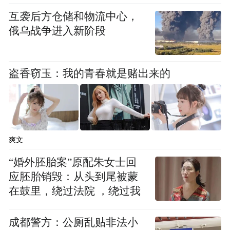
裹。“中国与西方在信息革命的浪潮中步调相
互袭后方仓储和物流中心，
近。1995年互联网商业化，普通大众开始接
俄乌战争进入新阶段
入互联网，同频的科技浪潮，带来了相似的
社会心理冲击。中国的情况与乔纳森《焦虑
盗香窃玉：我的青春就是赌出来的
的一代》中描述的困境大抵相同。”胡泳谈
道。
采访中，胡泳从三个相互关联的层面，剖析
了“手机式童年”对孩子的深刻影响。
爽文
“婚外胚胎案”原配朱女士回
第一重是大脑与注意力的重构。“青少年的大
应胚胎销毁：从头到尾被蒙
脑仍处于发育过程中，他们的自控力和对成
在鼓里，绕过法院 ，绕过我
瘾的抵抗力并未成熟。”胡泳引入了“两种注
意力”这一概念，他认为，一种是“自动注意
成都警方：公厕乱贴非法小