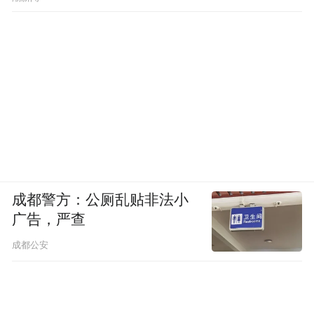
志力，难以对抗精心设计的商业逻辑。
心理学家桑代克的“小猫迷箱”实验可以证
明，刷手机的动作是一种“形成和巩固刺激与
反应之间的联结”，我们玩手机的行为，比起
一种理智的选择，更像是一种无意识的条件
反射。我们在刷手机这一行为上或许总是高
估意志力的力量。而实际上，对于已经手机
使用的泥淖中的我们，需要花很多心思、需
成都警方：公厕乱贴非法小
要运用更多更好的办法来脱困。
广告，严查
成都公安
胡泳总结道，培养良好的数字习惯和具备一
定的数字素养是在数字社会生存的基本条
件。