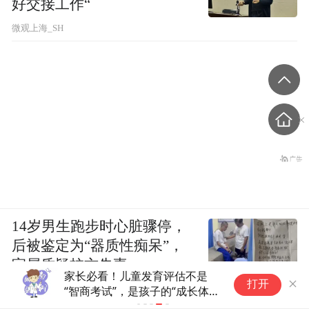
好交接工作“
微观上海_SH
14岁男生跑步时心脏骤停，
后被鉴定为“器质性痴呆”，
家属质疑校方失责
复
打开
助
封面新闻
易