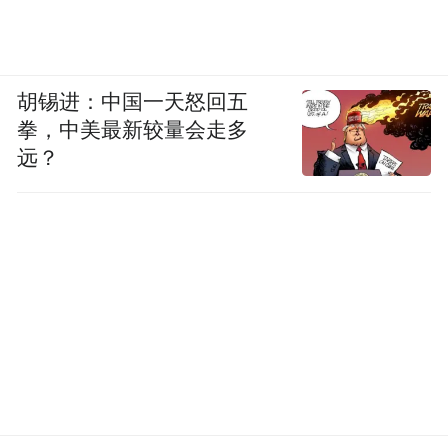
打动自己。”他列出了几个基本原则：信源是
否权威？是否是单一信源，能否交叉验证？
信源是否与事件存在利益关联？“那些散布不
胡锡进：中国一天怒回五
良信息的人，会精准研究人的心理，用标题
拳，中美最新较量会走多
远？
党等各种手法来操控你。比如‘不转不是中国
人’这类话术，调动的就是你的情绪诉求——
恐惧、愤怒，制造强烈的戏剧冲突，让你在
义愤填膺时，忘记了去核实消息的真伪。”
从无手机空间到身体在场：与手机争夺孩子
的注意力
《让孩子学会放下手机》一书，就是胡泳与
合著者张缘为让孩子也建立良好的数字素养