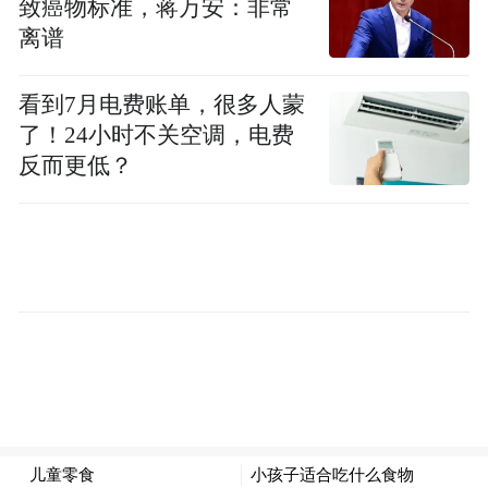
定、行为激励到替代活动设计等方面提出建
致癌物标准，蒋万安：非常
议。值此书出版，澎湃新闻专访了学者胡
离谱
泳。
看到7月电费账单，很多人蒙
手机式的童年与被屏幕重塑的一代
了！24小时不关空调，电费
反而更低？
当被问及中国青少年成长过程中伴随的关键
互联网发展的关键节点时，胡泳勾勒出了一
条清晰而迅猛的发展轨迹。中国的移动互联
网，凭借强大的“后发优势”，在基础设施
（3G到5G的飞跃）、硬件（智能手机的全面
普及）和应用生态上，共同构筑了一个“全世
界搞得最好”的数字生活网络。
“微信上线，成为国民应用，近乎100%的中