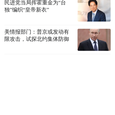
属于慈欣，这个曾遗弃她、让她失去人生根
民进党当局挥霍重金为“台
独”编织“皇帝新衣”
基的地方却是她臆想中容纳爱与平静的故
乡，她因此搬离公寓独自前往丽水。对正善
来说，丽水遗留给她的是一具无法治愈的身
美情报部门：普京或发动有
体，但为了追随慈欣——曾短暂治愈过她的
限攻击，试探北约集体防御
另一个自己，她才有了克服疼痛与恐惧的力
气回到伤痕地。经历漫长的痛苦后，慈欣和
正善的丽水之爱，即是对人生缺憾之物的依
恋，也是想要紧紧抓取救赎的渴望。
韩江从来不是以书写情节见长的作家，她不
以此作为小说向下走的推力，在正善的叙述
中，眼前晃过的车景，脑海里突然浮现的死
鱼，如浮光般闪现的画面和记忆是连接故事