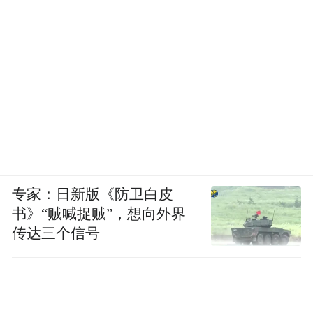
短篇《在天亮之前》收录在韩江2012年出版的短
篇集《伤口愈合中》，短篇集的韩版原名是《黄纹
蝾螈》。单身母亲“我”正准备去仰光旅行，与生活在
那里的友人恩熙会合，却得知了她因病死去的消
专家：日新版《防卫白皮
息。这一刻，“我”突然想起去年年底和女儿见过的那
书》“贼喊捉贼”，想向外界
只死鸟，“不知道为什么偏偏在今天想起那只鸟”。
传达三个信号
这是故事的开端。由一只死鸟，“我”回想与
恩熙相识的十年多里，“我”离婚后与女儿生
活，“我”患癌，治疗，接受观察。“我”见证