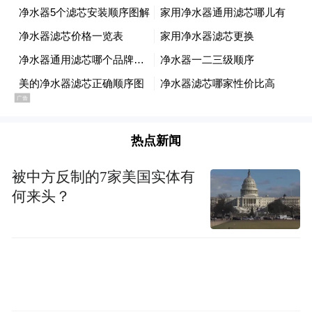
热点新闻
被中方反制的7家美国实体有
短篇集《黑夜的狂欢》是韩江的第一部作品，韩
何来头？
版原名《丽水之爱》，收录了包括《丽水之爱》在
内的六个短篇。
丽水——这个位于韩半岛南岸的城市，初次
在韩江笔下现身时，“她的海岸线上，那些生
了锈的铁船此时应该还在用哀痛的声音哭号