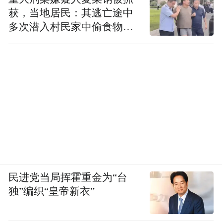
处的荒原一棵树都没有。跟正善和慈欣一
获，当地居民：其逃亡途中
样，他们都是活在孤独和无望中的人。
多次潜入村民家中偷食物被
发现
民进党当局挥霍重金为“台
独”编织“皇帝新衣”