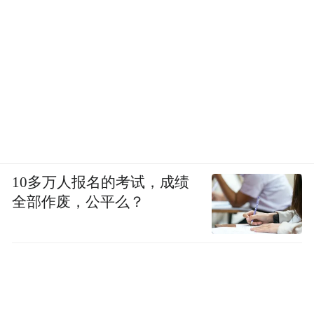
黑与白，动物与植物，色彩与人物状态的过渡大
概是韩江写作中最重要的变化之一，世界在死过一
次后，以一种新的样貌重新回来，它更安静，更自
然，是属于植物与素食者们的乌托邦。在这变化
10多万人报名的考试，成绩
中，疼痛如此重要，它是标记来路的唯一尺度。将
全部作废，公平么？
跨度17年的《丽水之爱》和《在天亮之前》对比来
看，里面的角色们都深受身体疼痛和疾病的困扰，
再翻开韩江任何阶段的作品，疼痛几乎随处可见。
短篇《黄纹蝾螈》里，妻子车祸后骨折的左手和脊
椎迟迟难以康复；2013年的诗集《把晚餐放进抽屉
里》，“心脏有不知疼痛的冰冷”，“被压伤的手腕手