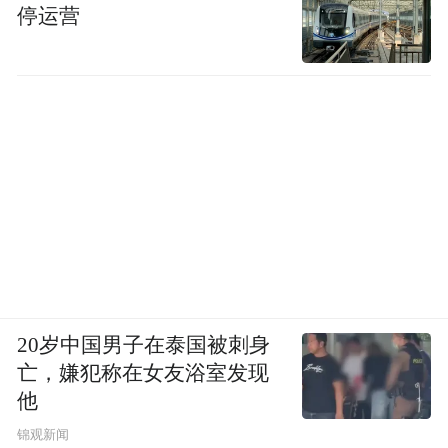
停运营
2017年，韩江接受《卫报》专访时说过，“也许，
若我100%健康、精力充沛，我就不可能成为作家”。
在《白》里可以找到韩江的一段自述，她从14岁起
就在经受偏头痛和胃痉挛带来的痛苦。后来，她又
因长期写作，手腕和手指关节疼到不能动笔，《素
食者》是她反握圆珠笔，敲打键盘写完的。手部疼
20岁中国男子在泰国被刺身
痛、胃痉挛、偏头痛，这也是韩江写作中最常出现
亡，嫌犯称在女友浴室发现
的疼痛，从1995年塑造出患有胃痉挛和强迫症的正
他
善开始，疼痛贯穿至今。
锦观新闻