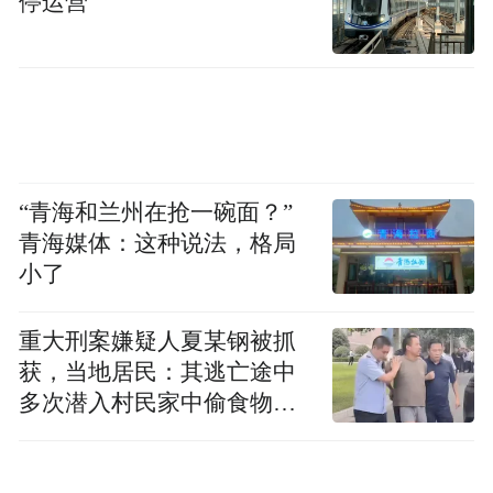
停运营
色，长期遭受胃痉挛和洁癖困扰的正善性情
敏感，对周遭事物有着强烈的戒备心，因为
身体原因时常感觉自己“被困在愚蠢的绝望
中”。慈欣显得更随意，以漫不经心的态度对
待所有事。初次见面时，在察觉到慈欣脸上
与自己相似的“疲惫的神色”后，正善接纳了
“青海和兰州在抢一碗面？”
这位室友。看似因行事随意可能触犯洁癖患
青海媒体：这种说法，格局
者的慈欣，并未跟正善过上真的“像水和油一
小了
样”不相容的合租生活，在正善被疼痛困扰
重大刑案嫌疑人夏某钢被抓
时，慈欣反而“像姐姐或妈妈一样”关照她。
获，当地居民：其逃亡途中
多次潜入村民家中偷食物被
与此同时，正善发现，慈欣的身体上总是有
发现
伤痕，像被打过的淤青，手指上的创可贴，
撞伤的额头和膝盖。与初次见面时“疲惫的神