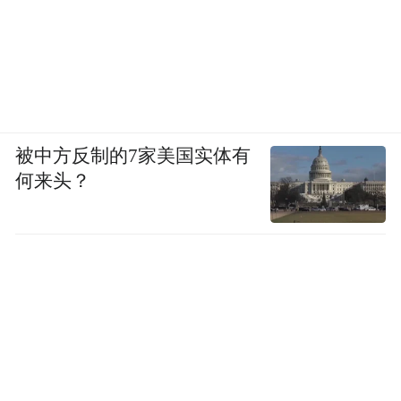
且绵长到没有尽头的黑暗，与后来最能体现韩江散
文特质，几近空灵、纯净的独白式作品《白》构成
极致的对比。2000年的短篇集《植物妻子》与2007
年的长篇代表作《素食者》，终于见证了韩江笔下
的女性，从暴力社会支配下“被锤子砸中脑袋的动
物”，转变为与社会隔绝、只要水和阳光就能存活的
被中方反制的7家美国实体有
植物。
何来头？