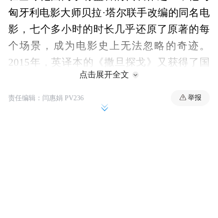
匈牙利电影大师贝拉·塔尔联手改编的同名电
影，七个多小时的时长几乎还原了原著的每
个场景，成为电影史上无法忽略的奇迹。
2015年，英译本的《撒旦探戈》又获得了国
点击展开全文
际布克奖，拉斯洛的声誉再次被推高。值得
一提的是，国际布克奖——这一用于表彰以
举报
责任编辑：闫惠娟 PV236
英文发表或翻译成英文的文学作品的奖项，
在近年来颇有一股“诺奖风向标”的势头，波
兰作家托卡尔丘克先后拿到了2018年的国际
布克奖和诺奖，比拉斯洛晚一年拿到国际布
克奖的韩国作家韩江，则领先拉斯洛一步，
拿到了去年的诺奖。