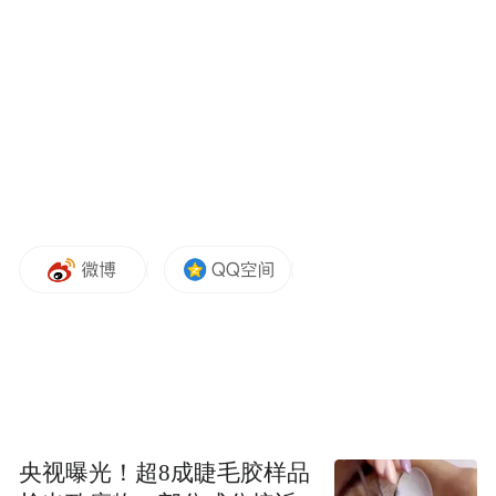
韩江
诺奖是对作家最好的宣传，被授予诺奖意味
着作品的销量和版权输出都不成问题，包括
作家早期以及不知名的作品也都会受到读者
关注。以韩江为例，去年拿到诺奖后，她在
1995年和2012年出版的两部短篇集就在今年
推出了中译本，分别是《黑夜的狂欢》和
《伤口愈合中》。除了作品里已经被读者熟
悉的历史创伤和植物女性，这两部作品凸显
了韩江写作脉络里，以疼痛为起点的根源。
央视曝光！超8成睫毛胶样品