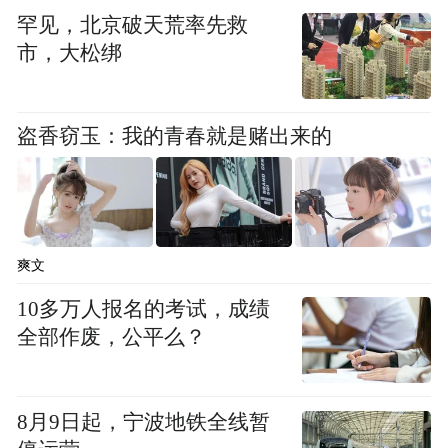
着，丽水湾冰冷的海流也应该与那些像瘀了
罕见，北京破天荒率先救
市，大松绑
血的肌肤一样暗青色的岛屿纠缠在一起”，受
伤的女性身体与城市的海岸线交融在一起，
小说的开头已经暗示这是一段与丽水有关的
盗香窃玉：我的青春就是赌出来的
伤痕往事：首尔公寓，名叫正善的女人招来
了一位叫做慈欣的合租客，两人熟悉后，慈
欣向正善吐露了自己与丽水有关的孤儿身
世，这让正善回想起幼年时发生在丽水的一
爽文
桩家庭意外。小说以正善的视角展开，在开
10多万人报名的考试，成绩
往丽水的火车上，她看着窗外的风景，同时
全部作废，公平么？
回忆与慈欣相识到慈欣搬离公寓的经历。
小说里，正善与慈欣是完全不同的两个角
8月9日起，宁波地铁全线暂