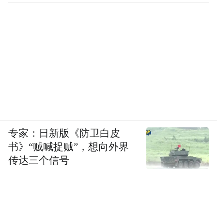
许多作家都会挪用自己的亲身经历写作，韩
江的同行里，李沧东写年轻时失败的革命记
忆，金爱烂记录来自家乡饭馆、大学校园、
首尔群租房的成长经历。韩江似乎没有，她
唯一挪用的是疼痛的知觉，那种“忍受痛症期
间，一滴滴掉落的时间就像剃须刀片结集而
成的珠子，仿佛擦过指尖都会流出血一般”切
骨的痛感，循环往复。她不以书写疼痛作为
专家：日新版《防卫白皮
自怜、自慰的出口，而是用它凝固成理解和
书》“贼喊捉贼”，想向外界
感受世界的滤镜，她先是看见了边缘人群，
传达三个信号
又看见了暴力胁迫下的女性，看见幼年夭折
的姐姐，最后看见革命和屠杀中被掩盖的记
忆。