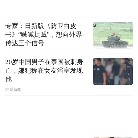
色”一样，这些在身体与表情上显现出的创伤
是比性格更深刻的连接，它意味着正善和慈
专家：日新版《防卫白皮
欣本是一样的人，两人的创伤根源都来自丽
书》“贼喊捉贼”，想向外界
水：慈欣自幼是孤儿，两岁时在丽水开往首
传达三个信号
尔的列车上被捡到。正善的父亲曾试图在丽
水的海里淹死正善和妹妹美善，正善是这场
20岁中国男子在泰国被刺身
事故里的幸存者。
亡，嫌犯称在女友浴室发现
他
在小说的开头，韩江引用韩国诗人金明仁的
锦观新闻
《丽水》：“牢记着受伤的年代/记着那些扑
面而来的雨夹雪/这里是一个温暖的国度。”
一个有着雨夹雪同时让人受伤的国度，为什
么会带来温暖？关于丽水如此矛盾的感受也