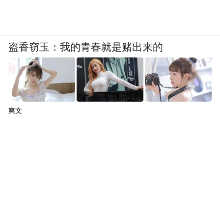
有了重新被审视的可能，恩熙因弟弟的死出
走，“我”患癌后重新清理的交际圈——尤其
在恩熙死后，追忆这位故友的当下，“我”终
盗香窃玉：我的青春就是赌出来的
于接过她的“遗产”，对生活的踌躇变成坚定
走下去的勇气。这也是为什么，“我”的文档
里那篇以“她不回来了”开头后，迟迟无法推
进的小说，在“我”参加完恩熙的葬礼后，改
爽文
成了“那个女人已经康复了”。即便“我”此时
还处于治疗后的观察期，但精神似乎已被治
愈。
小说里有两处细节，“我”摆上餐桌的午餐是
看不到荤腥的杏鲍菇、豆腐，两种蔬菜和糙
米饭，以及当“我”幻想恩熙，“让她吸收水分