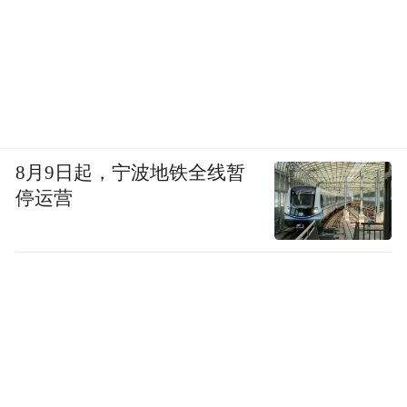
了恩熙在亲弟弟死后，辞去工作在南亚周
游，从“生活方式极其细腻缓慢”，原本似乎
会将稳固的生活永远过下去的女人，变成了
“坚韧而鲁莽的长期旅行者”，恩熙极少再回
到韩国。最终“我”也见证了恩熙的死。小说
8月9日起，宁波地铁全线暂
里，“我”始终称呼恩熙为“恩熙姐姐”，将她
停运营
视为确诊癌症后愿意继续交往的少数人之
一，在恩熙的身上，“我”倾慕的是一种自己
无法与过去彻底断开的勇气和洒脱。
韩江的这个短篇里，死亡有着相当重的分
量，既是一只死去的鸟、一个死去的人，成
为了回忆的折返点；也是死亡到来，让人生