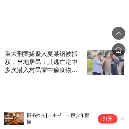
韩江对疼痛的另一层体验是在疼痛中感受自
己拥有身体和有限的生命，感受自己正在真
实地活下去，这不也正是她笔下那些在灰暗
的时刻抓住了光、最后从中脱离的人们吗？
重大刑案嫌疑人夏某钢被抓
“特别声明：以上作品内容(包括在内的视频、图片或音
获，当地居民：其逃亡途中
频)为凤凰网旗下自媒体平台“大风号”用户上传并发
多次潜入村民家中偷食物被
布，本平台仅提供信息存储空间服务。
Notice: The content above (including the videos,
发现
pictures and audios if any) is uploaded and posted
by the user of Dafeng Hao, which is a social media
platform and merely provides information storage
space services.”
进过监狱、却被丘吉尔誉为“来
这
打开
生最想长谈的人”：这套书太敢
作
出了