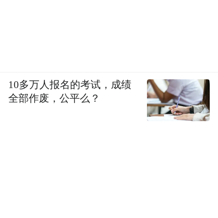
提及的是，在塑造植物女性前，这部短篇集
里的大多数角色其实都是男性，他们孤独、
无望，但又时刻积蓄着无处发泄的愤怒。
《疾奔》里的仁奎总是攥紧拳头，“力度足以
把五根手指关节握断，那架势好像要对准谁
10多万人报名的考试，成绩
全部作废，公平么？
的脸猛然挥拳头一样”。这些角色很接近现实
主义创作者李沧东塑造的男性——电影《薄
荷糖》里，对人生绝望的金永浩站在列车即
将迎面的铁轨上，他振臂呼喊“我要回去”的
声音最终被列车的轰鸣覆盖，经历了七八十
年代的社会变革，纯净如薄荷糖的金永浩已
经被改造得体无完肤，一个被时代改造的人
或者说改造后的牺牲品，最后被时代向前的