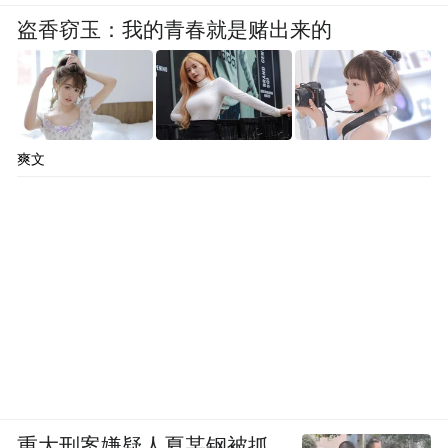
的节点，这是她写作中散文特质的体现之
盗香窃玉：我的青春就是赌出来的
一，这一点在早期的这篇小说里就能观察
到。结合收录在《黑夜的狂欢》里的其他小
说，它们共同显现出韩江早期写作中的一些
偏好：《黑夜的狂欢》里，被骗走积蓄无家
爽文
可归的女孩和车祸中失去妻子、落下重度残
疾的男人，《金达莱山脊线》里，因难以忍
受家暴，在幼年时离家出走的租客和中年丧
女的房东。似乎只有在背负着类似痛苦的前
提下，他们才能真正地看见彼此，于是，便
有了男人在赴死前执意要把房产送给女孩，
房东向租客吐露自己反复焚烧金达莱树的初
衷：死去的女儿总是在梦里暗示他，自己身
重大刑案嫌疑人夏某钢被抓