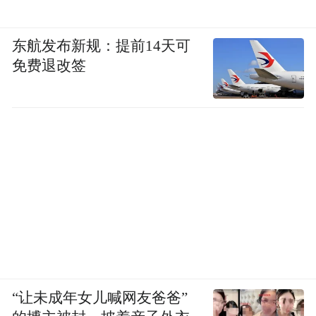
An exercise in a smoke-filled, empty room
东航发布新规：提前14天可
An exercise of a foreigner
免费退改签
Exhaust the scroll of my body
An exercise in drawing out the shivering dagger
of sneer
The body-to-body kind—when passion runs dry
—
A slow, loosening exercise
“让未成年女儿喊网友爸爸”
An exercise in rescuing a potted plant