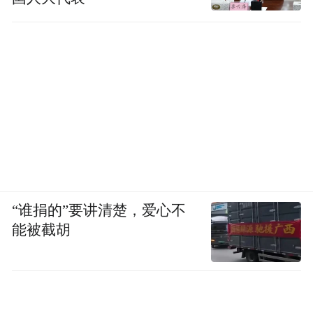
gives me a tender embrace
and the sobbing of insight
Sandlike, time slips by. The face of stone
beckons one into the abyss of middle age;
creased skin,
rough hands. Once again touch deceives the
“谁捐的”要讲清楚，爱心不
mind.
能被截胡
I—fallen among forgotten
blades of grass, as dew ascends, ever upward—