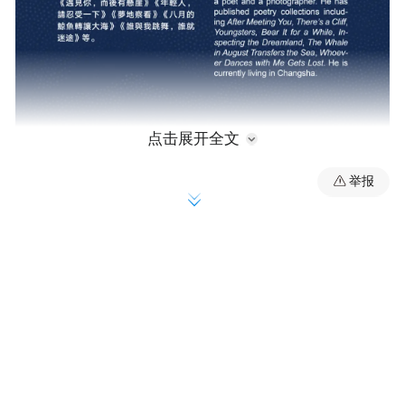
点击展开全文
举报
小练习
丝绒陨
向下，倾吐黄昏的火舌