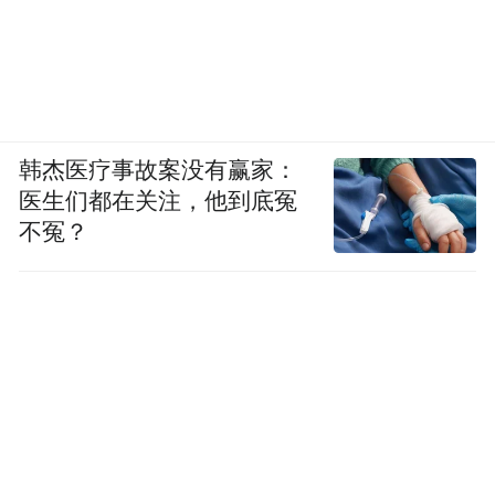
Translated from Chinese by Tammy Lai-Ming
Ho
修复
韩杰医疗事故案没有赢家：
丝绒陨
医生们都在关注，他到底冤
不冤？
只有黑夜沙哑的手
给我轻柔的拥抱
和啜泣的启迪
沙一般流逝，那岩石的面孔