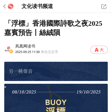
文化读书频道
「浮標」香港國際詩歌之夜2025
嘉賓預告丨絲絨隕
凤凰网读书
2025-09-25 11:30
来自北京市