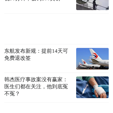
Down, spilling dusk’s firy tongue
An exercise tilted into rain and fog
An exercise reading a hoarse song
东航发布新规：提前14天可
An exercise unmeeting one’s love
免费退改签
Braving the rain, falling and fleeing—an
exercise
韩杰医疗事故案没有赢家：
医生们都在关注，他到底冤
Bones set, wounds stitched, bullets drawn—an
不冤？
exercise
Blending into night—an iron-blue exercise