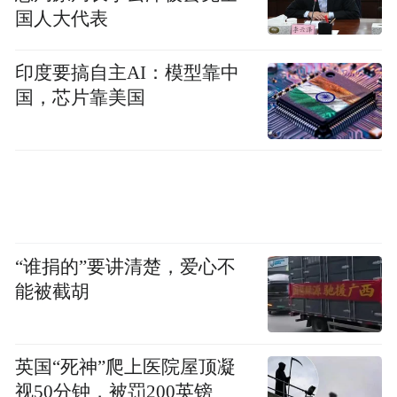
国人大代表
为了不让天平总是倒向坏人一边的
小练习
印度要搞自主AI：模型靠中
国，芯片靠美国
独自活着独自死去的小练习
航向月亮的小练习
在人间的小练习
“谁捐的”要讲清楚，爱心不
2022年1月16日-1月25日
能被截胡
Small Exercises
英国“死神”爬上医院屋顶凝
Si Rongyun
视50分钟，被罚200英镑