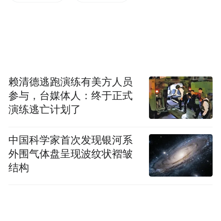
消融于夜色，铁青的小练习
降调的小练习，聆听的小练习
赖清德逃跑演练有美方人员
偶尔成为他者
参与，台媒体人：终于正式
演练逃亡计划了
偶尔，比不幸的人更不幸的
小练习
中国科学家首次发现银河系
外围气体盘呈现波纹状褶皱
将听到飞蛾振落
结构
两块石头流血，在旷野被分开