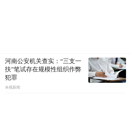
when my branches wither, leaves curl, sap
recedes to nothing...
Come then, rain, drench me.
Come, life’s gleeful extortion.
河南公安机关查实：“三支一
扶”笔试存在规模性组织作弊
Tell me: on which day does farewell arrive?
犯罪
央视新闻
And the spider completes the structure of
darkness,
catcher of dusk, spinning its web in silence.