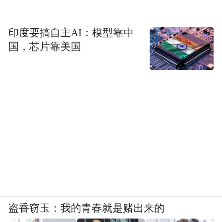
引人步入中年的深渊，皱巴巴的肌肤
印度要搞自主AI：模型靠中
磨砂的手。想象再次被触觉诱骗
国，芯片靠美国
我，当我倒伏在那些被遗忘的
草尖上，向上，向上坠落的露珠
当我枝枯叶败，树液流尽……
来吧，暴雨浇淋
来吧，生命痛快的勒索
告诉我，告别是在哪一天
盗香窃玉：我的青春就是赌出来的