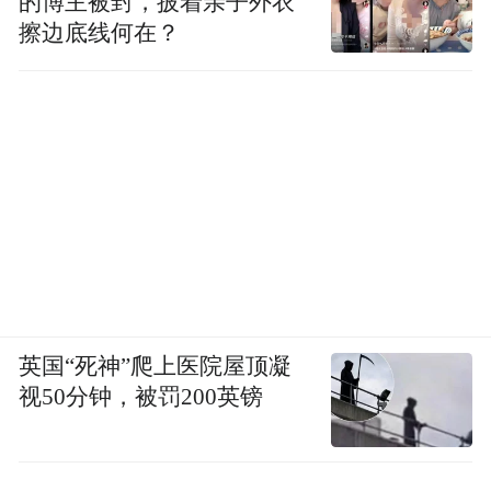
的博主被封，披着亲子外衣
擦边底线何在？
An exercise in rescue gone wrong
An exercise in mourning
Beating a hand drum, in the heart
An exercise in laying concrete roads
An exercise carting off memories by the trolley
An exercise in stillness and the dryer
英国“死神”爬上医院屋顶凝
视50分钟，被罚200英镑
A solitary exercise
An exercise in killing oneself daily