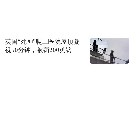
This world, which has allowed every fracture
mysteriously mends itself, becoming whole
again
英国“死神”爬上医院屋顶凝
27 September 2023
视50分钟，被罚200英镑
Translated from Chinese by Tammy Lai-Ming
Ho
“香港国际诗歌之夜”（IPNHK）是诗人北岛
于二〇〇九年创办的国际诗歌节。IPNHK十
六年来已成功传递了来自三十多个国家及上
百位知名国际诗人的诗歌及思想，成为了亚
洲最具影响力的诗歌盛事之一，也是国际诗