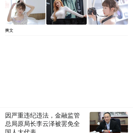
而蜘蛛补全周围黑暗的结构
如昏黄的捕手默默结胎
爽文
那容许了所有裂缝的世界
神奇地再次弥合为一个整体
2023年9月27日
Repair
Si Rongyun
因严重违纪违法，金融监管
总局原局长李云泽被罢免全
Only night’s hoarse hand
国人大代表