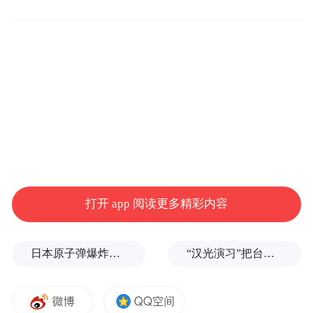
倾斜至雨雾中的小练习
读取嘶哑之歌的小练习
打开 app 阅读更多精彩内容
与爱人素未谋面的小练习
日本原子弹爆炸亲历者反对高市修改无核三原则，“她应该下台”
“汉光演习”把台湾城市变战场，最终代价由谁承担？
冒雨，落水和逃亡的小练习
接骨，缝合，取出子弹的小练习