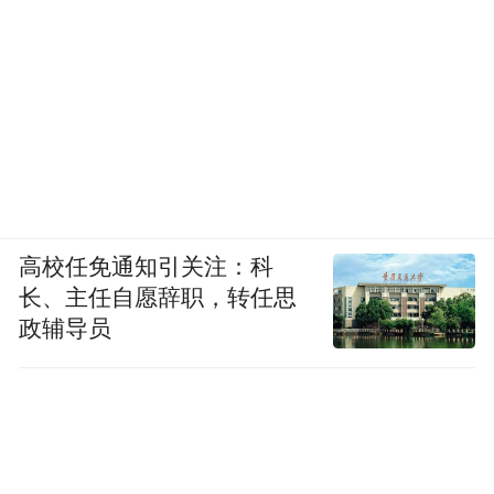
An exercise in loving strangers anyway
So that the scales don’t always tip toward the
cruel
A little exercise
高校任免通知引关注：科
An exercise in living alone, dying alone
长、主任自愿辞职，转任思
政辅导员
An exercise in sailing to the moon
An exercise in being of this world
16-25 January 2022