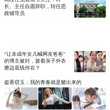
在空荡荡房间布满烟雾的小练习
长、主任自愿辞职，转任思
政辅导员
异乡人的小练习
穷尽我身体的图卷
取出冷笑那发颤的匕首的小练习
“让未成年女儿喊网友爸爸”
肉搏的，当热情耗尽时
的博主被封，披着亲子外衣
擦边底线何在？
慢慢松懈下来的小练习
盗香窃玉：我的青春就是赌出来的
抢救盆栽的小练习
抢救无效的小练习