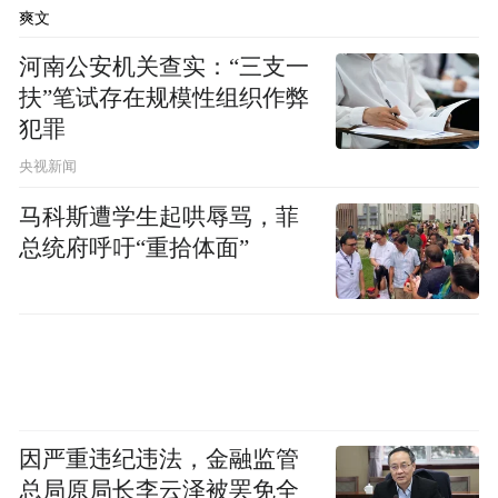
吊唁的小练习
爽文
河南公安机关查实：“三支一
拍打手鼓，在心里
扶”笔试存在规模性组织作弊
犯罪
修筑混凝土大路的小练习
央视新闻
以手推车一车车运走回忆的小练习
马科斯遭学生起哄辱骂，菲
总统府呼吁“重拾体面”
静置与烘干的小练习
孤绝的小练习
每天杀死自己一次的小练习
因严重违纪违法，金融监管
仍然去爱陌生人的小练习
总局原局长李云泽被罢免全