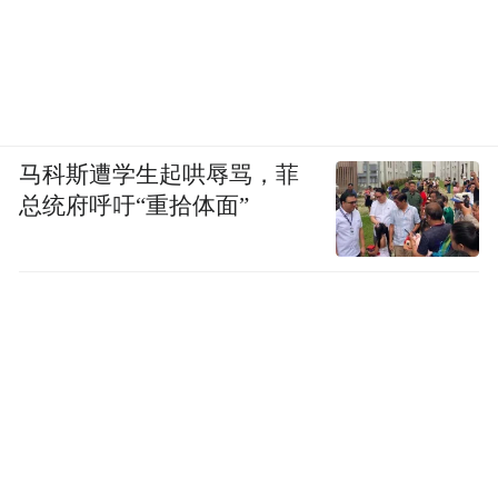
The terrain of your shoulder blades...
You’ll hold an umbrella, a view
A ticket for the next sunset
马科斯遭学生起哄辱骂，菲
总统府呼吁“重拾体面”
You’ll slip pass the gate of lack, adrift in
experience—
A small exercise
An exercise in weightlessness
An exercise in dust’s embrace