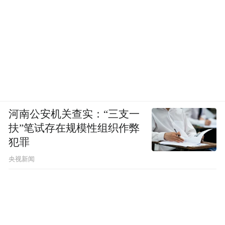
A falling-tone exercise, an exercise in listening
At times becoming the other
At times, less fortunate than the unfortunate—
A small exercise
河南公安机关查实：“三支一
扶”笔试存在规模性组织作弊
You’ll hear moths dislodged in flight
犯罪
央视新闻
Two stones bleeding, parted in the barren field
The Carina star you sought and marked in the
night sky