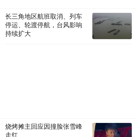
名夏尔-爱德华·让雷内，这个以钟表业闻名于
长三角地区航班取消、列车
世的瑞士小镇以一种特有的精确文化，为爱
停运、轮渡停航，台风影响
德华的血液中注入了高度的秩序感，以及对
持续扩大
细节的极致把握。1906年，他听从恩师莱普
特拉涅的建议，离开小镇开启了长达数年之
久的跨国游历，并在一次又一次情感与理性
的双重激荡中不断确立自我。直到1920年定
居巴黎时，爱德华决定将祖父的名字
Lecorbésier改造为Le Corbusier。就此，闻名
后世的勒·柯布西耶正式诞生。
1926年，在给朋友的私人信件中，柯布几乎
烧烤摊主回应因撞脸张雪峰
和盘托出了改名背后的隐秘初衷：“勒·柯布
走红