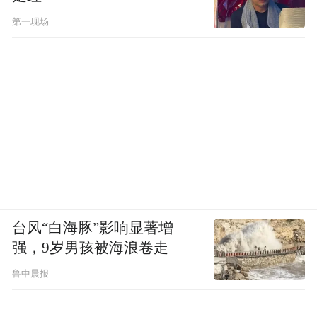
西耶是一个假托，他投身于建筑，无关其
第一现场
他。追求公正不偏的见解，没有权利背叛与
妥协。他是一个从肉体中解放出来的独立实
体……”是的，这是柯布为其在建筑界立身刻
意打造的全新形象，以保持自身在业内的独
立人格。为了配合这一建筑师形象的塑造，
柯布还设计了时尚达人的造型：光洁不染的
发型、经典的黑框圆形眼镜、别致的蝴蝶领
结、优雅得体的黑色西装，以及胸口插着的
永远平整的白色方巾。同时，他又写道：“而
台风“白海豚”影响显著增
夏尔-爱德华·让纳雷则是个有血有肉的人，拥
强，9岁男孩被海浪卷走
有跌宕起伏的人生，历经荣光之巅与至暗时
鲁中晨报
刻。他会画画。虽然不是画家，但他对绘画
热情饱满，他不停地画着，是一名业余画