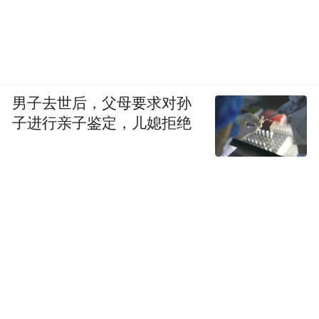
2016年7月17日，联合国教科文组织
(UNESCO)正式公布，为了纪念柯布“对现代
主义运动的杰出贡献”，将其17个著名建筑作
品列入《世界遗产名录》，成为建筑界的首
男子去世后，父母要求对孙
例，昌迪加尔的首府建筑群正是其中之一。
子进行亲子鉴定，儿媳拒绝
人生设计师
窃以为，在“十项全能”的艺术家形象的背
后，柯布还有着一个更为隐秘的角色——人
生设计师。这个角色不仅对他从建筑师到公
共演说家的所有身份影响深远，甚至包括他
的死亡，乃至他的诸多身后事。1887年，柯
布出生在一个仅有三万人口的拉夏德芳，本