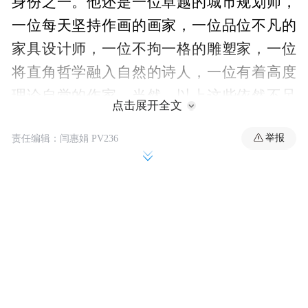
身份之一。他还是一位卓越的城市规划师，
一位每天坚持作画的画家，一位品位不凡的
家具设计师，一位不拘一格的雕塑家，一位
将直角哲学融入自然的诗人，一位有着高度
理论自觉的作家。当然，以上这些依然不足
点击展开全文
以概括这位现代主义的代言人。从更加宽广
举报
责任编辑：闫惠娟 PV236
的视角来看，柯布还是一位东方文化的痴迷
者，一位让人又爱又恨的控制狂，一位让爱
因斯坦欣赏的理论家，一位与母亲无话不谈
的儿子，一位将马丁岬视为毕生最爱的隐
士，一位风流成性的情场浪子……或许，建
筑只是他实践自己艺术理念的某种载体，正
如他在其他层次的孜孜探索，而柯布也多次
声称“我是一位艺术家，而不只是一名建筑