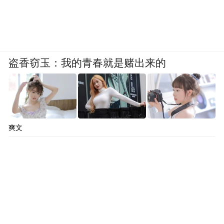
——可以说是南亚次大陆上最有序、最理性
的城市网格。到处都是方块街区和笔直的林
荫大道。这套网格系统包括47个街区，每个
盗香窃玉：我的青春就是赌出来的
街区都有足球场那么宽，内部有横9排，纵5
排的房屋。这也是柯布迄今为止创造的最大
规模的黄金比街廓。为了体现这个规划系统
的秩序感，所有街区都将采用数字来命名，
爽文
所有19世纪繁琐的命名方式全部被抛弃，人
们只需要简单地说：我住在15区。城市功能
也同样按照行为方式划分：公共机构区、商
业区和住宅区。每个街区都散布着花园，主
要的城市休闲区域甚至还有一个人工开凿的
苏赫那湖。