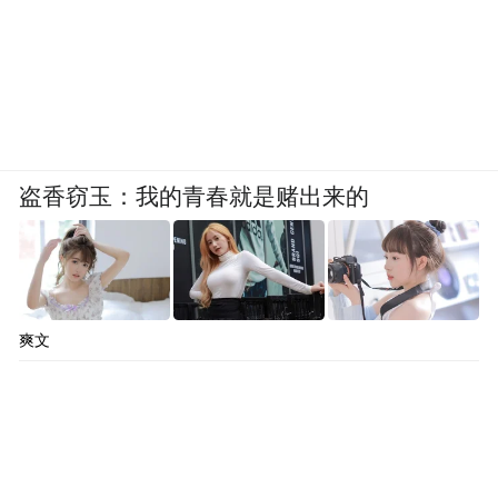
市捍卫者的自觉”，在此，他郑重地写道，这
座城市“是按照人体比例来设计的，它让我们
与无尽的宇宙和广袤的自然保持亲近。”然
而，再多的规划也无法应对后来人口剧增的
残酷现实。昌迪加尔的很多规划如今看起来
盗香窃玉：我的青春就是赌出来的
都不太完美，人们抱怨街道过大过长，而秘
书处大楼的办公房间太热，让人们对夏季望
而生畏。尽管如此，昌迪加尔仍是不可超越
的杰作，它为一个长期混乱的国度奠定了秩
爽文
序的基石，并让从希波丹姆斯到达·芬奇再到
塞尔达的延续数千年的城市规划史在20世纪
写下了浓墨重彩的一笔。