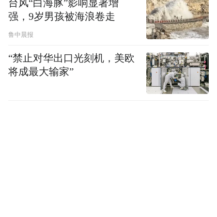
台风“白海豚”影响显著增
立面，底层架空柱和钢筋混凝土框架把立面
强，9岁男孩被海浪卷走
解放出来，让它变得平整又光滑，同时导出
鲁中晨报
最后一个原则——水平带状长窗，让光线无
“禁止对华出口光刻机，美欧
阻碍地倾斜到室内，并为使用者提供全景式
将成最大输家”
的宽广视野。
这就不难想象，萨伏伊夫人递上介绍函的那
一刻柯布的内心活动。是的，他想按照自己
提出的现代建筑五原则完成一件震惊世界的
艺术品，尽管夫妇俩要的只是一座靠近高尔
夫俱乐部的乡村别墅。从一开始，柯布就以
一种展演性的体验来构思这座建筑，每次转
身都伴随着惊喜，古典法则在此没有容身之