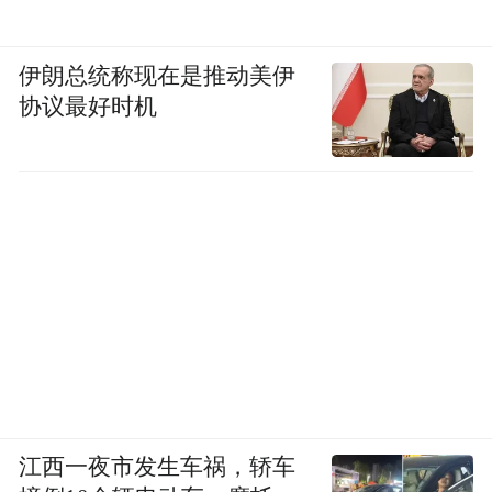
人，并敏锐地洞察到一个广告、传媒和影像
的新时代将全面到来。从另一个角度来看，
伊朗总统称现在是推动美伊
柯布提出的“新建筑五点”——亦即现代建筑
协议最好时机
五原则，从自由平面到开放空间，就是一次
绝妙的表演，他将拗口的建筑学概念转化为
汽车保险杠标语一般简洁而有力的广告语。
不止于此，柯布对人造环境的探索可谓包罗
万象，从不局限在建筑范畴内，还涵盖了交
通、经济、政治、家庭功能、公共卫生、社
会住房等多层次、多维度的广阔领域，并创
立了一系列概念和标准。在创造概念方面，
柯布的才华几乎是无人能及的。
江西一夜市发生车祸，轿车