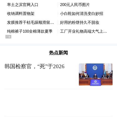
句话：在完成任务要求的基础上，设计师可
以根据自己的意愿决定房子的模样。
柯布事务所同时进行着各种各样的项目，从
家居设计到大型的城市规划方案，从住宅到
公寓，还有其他一些类型，以及不少贴着“未
热点新闻
实施”标签的夭折项目。在这些项目中，只有
私人别墅是赚钱的，是事务所的经济来源。
韩国检察官，“死”于2026
从1905年在家乡拉夏德芳设计第一座别墅，
柯布已经完成了15个别墅设计——每个都是
混凝土结构，矩形外观，刷成醒目的白色，
配上纤细的黑色金属窗框的带状窗子，集朴
素与优雅于一身。渐渐地，他把自己推到了