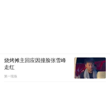
自己名字冠名的基金会，所有细节面面俱
到。对此，73岁高龄的柯布在1960年1月的一
封信中写道：
我声明，为防止不幸与意外的发生，我将全
部所有托付于一个管理机构——勒·柯布西耶
基金会，……它将成为一个精神性的机构，
烧烤摊主回应因撞脸张雪峰
意即，一个人毕生事业的保持和延续。
走红
第一现场
一生中，柯布曾无数次地重返他心中唯一的
温柔乡——马丁岬，那个道路尽头昏昏入睡
的小城，人在那里，唯一可以期待的就是一
顿简单的午餐和一场甜美的好梦。对于柯布