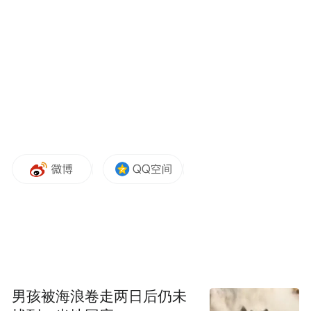
勒·柯布西耶
男孩被海浪卷走两日后仍未