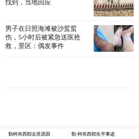
找到，当地回应
走向新建筑
男子在日照海滩被沙蜇蜇
伤，5小时后被紧急送医抢
1928年秋天，一封设计介绍函抵达了位于巴
救，景区：偶发事件
黎塞夫尔大街35号的柯布事务所——这个
1913年创立的事务所当时在巴黎已很有名
气，即便没有像它后来那般享誉世界。信的
主人是贵族出身的萨伏伊夫人，嫁给财力雄
厚的保险大亨皮埃尔·萨伏伊后，她对周末别
墅产生了浓厚兴趣，一栋临近乡村俱乐部的
别墅可以为参加方兴未艾的高尔夫运动提供
极大便利。信中所附的任务清单有一长串功
能要求，但柯布似乎只听进去了皮埃尔的一