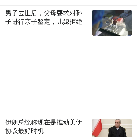
是一个有机体的理念贯穿始终。当1951年初
男子去世后，父母要求对孙
印度航空的飞机在喜马拉雅山脚的平原上空
子进行亲子鉴定，儿媳拒绝
优雅地侧身转弯，并最终缓缓降落在这片南
亚次大陆上时，64岁的柯布正在抵达他毕生
的梦想之地。在此，他将在一块白色的土地
上建造一座属于自己理想中的城市。
贾瓦哈拉尔·尼赫鲁原本只是印度军队中的一
名普通士兵，现在却抵达了权力的巅峰。在
他治下，印度从英国手中获得独立，迎来了
前所未有的历史性机遇。在长达两百年的殖
民统治后，尼赫鲁要和印度人民一起建设民
伊朗总统称现在是推动美伊
主制度，把这个世界上最古老的国度之一带
协议最好时机
入现代世界。就在飞机上看到的那片喜马拉