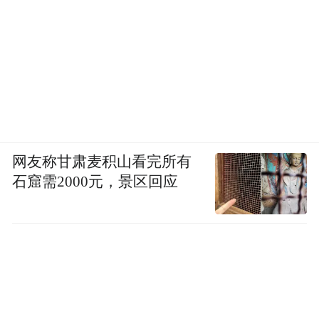
伏伊别墅预言了20世纪余下岁月建筑学的走
向——它的照片将在全世界范围内广泛传
播，登上各大杂志和书籍的封面，成为对“现
代”一词的准确定义，就像柯布在《走向新建
筑》中的自问自答：
情感从哪里来？从清晰元素间的特定关系中
网友称甘肃麦积山看完所有
来：圆柱体，平坦的楼板，平坦的墙壁。它
石窟需2000元，景区回应
来自组成场地的事物间特定的和谐。……在
艺术作品中，清晰的表述至关重要。清晰的
表述，能够赋予艺术作品一种鲜活的统一
性，也能赋予它一种清晰的态度和清晰的个
性：这一切都是纯粹的思维创造。唯有诗意