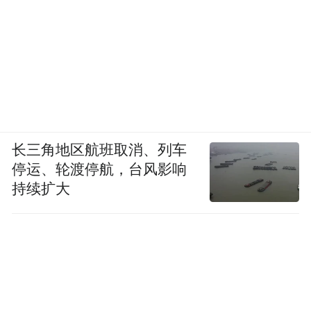
前，他曾在波哥大、里约热内卢和阿尔及尔
追求梦想而屡遭挫折，没有人懂得他那现代
主义原则统领下的城市之美。四十年来，柯
布不断提出新理论，从“明日城市”（1925）
到“光辉城市”（1933）再到“美丽城市”
（1951），他头脑中关于城市的种种构想，
终于可以在一张白纸上全面挥洒，就像他的
长三角地区航班取消、列车
停运、轮渡停航，台风影响
画布上的一个白日梦一般。在此，柯布将再
持续扩大
次展现其极致的理性与诗意的情感之间毫无
违和的奇妙融汇，从萨伏伊别墅到朗香教
堂，他无数次经历过这个紧张的创造性过
程。
在整体规划上，柯布制定了严格的网络系统