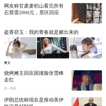
让所有零售商都妒忌的位置：柯布的东西，
网友称甘肃麦积山看完所有
人人都想拥有。
石窟需2000元，景区回应
在此之前，柯布完成的最重要建筑作品是
1923-1925年间设计的拉罗歇别墅，这位来自
盗香窃玉：我的青春就是赌出来的
巴塞尔的银行家有着大量的艺术品收藏，亟
需一所房子来妥善保管这些珍贵藏品。别墅
的室内设计令人印象深刻，柯布首次采用了
“多色”尝试，以凸显或削弱不同空间的体量
爽文
感，配合弧形展厅他开创性地设计了标志性
烧烤摊主回应因撞脸张雪峰
坡道，目的是为了让主人更好地欣赏挂在墙
走红
上的艺术品。这一手法多年后将出现在弗兰
第一现场
克·劳埃德·赖特设计的纽约古根海姆博物馆
伊朗总统称现在是推动美伊
（1937）中。拉罗歇别墅项目出现了墙壁泛