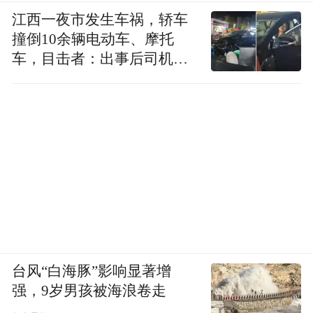
地，厨房、餐厅和起居室相互敞开，从外到
江西一夜市发生车祸，轿车
内，这些空间完美地贯穿在一起，水平带状
撞倒10余辆电动车、摩托
的窗体框定了户外的树木和草地，观赏窗外
车，目击者：出事后司机一
直坐车里
的景色就像到美术馆欣赏名画。同时，柯布
使用在拉罗歇别墅用过的建筑配色系统，他
深信色彩会改变空间，这一理念在他20多年
后完成的另一件代表作——马赛公寓
（1952）中延伸到了外墙设计。最后，他为
所有房间配上了泛光照明系统，让光线柔和
地洒满室内，这是轨道照明的先声，日后将
成为室内设计师的常用手段。
台风“白海豚”影响显著增
强，9岁男孩被海浪卷走