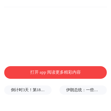
师。”从某种意义上，我们可以说，柯布就是
现代版的达·芬奇。
打开 app 阅读更多精彩内容
倒计时3天！第18届影响世界华人盛典即将启幕
伊朗总统：一些人认为美欧会出现通货膨胀，伊朗不会，我无法理解