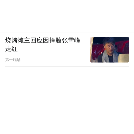
的情感存在，建筑才存在。
城市是一个有机体
20世纪50年代是柯布创造力的井喷时期，从
烧烤摊主回应因撞脸张雪峰
化腐朽为神奇的马赛公寓，到惊艳世界的朗
走红
香教堂（1955），从仅有13平方米的世界遗
第一现场
产“Le Cabanon”（海滨小屋，1952），到实
践“可生长美术馆”理念的日本国立西洋美术
馆（1959），柯布用一件件杰作震撼着整个
世界。不过在他心目中，或许所有这一切都
比不上主掌印度新城昌迪加尔的总体规划和
设计，这个宏伟的城市规划项目可以尽情挥
洒柯布的想象力和创造力，并将他关于城市