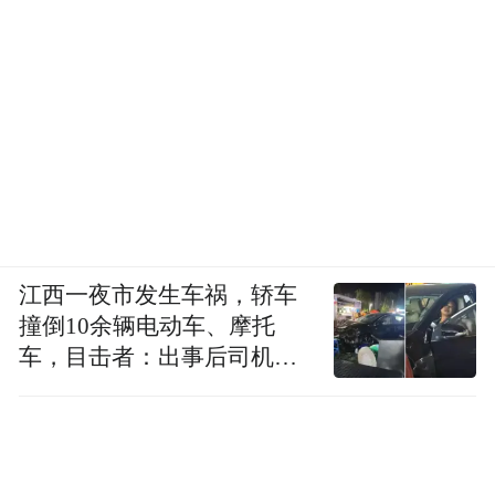
江西一夜市发生车祸，轿车
《走向新建筑》
撞倒10余辆电动车、摩托
车，目击者：出事后司机一
有意思的是，柯布特意撰写了这座新城（将
直坐车里
之取名为“美丽城市”）的使用说明书分发给
居民，他想“让当前和未来的昌迪加尔公民知
晓城市规划的基本概念，从而自觉担当起城