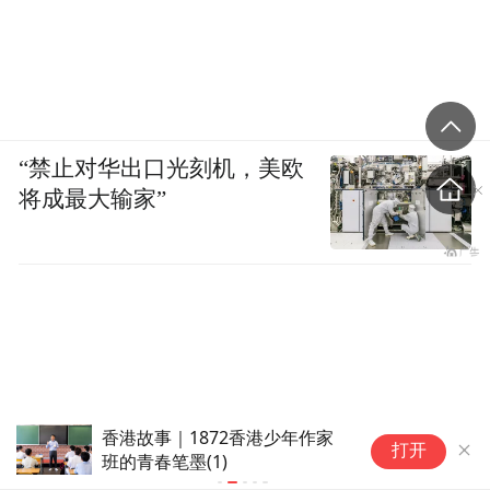
来说，没有比这里更好的终老之地了。在晚
年的信件中，柯布经常谈起人终究会死去这
件事。他说，如果一个人的人生是积极的，
那么死亡对他而言就是一件美妙的事。就像
他在一生中与无数人产生龃龉乃至争吵一样
“禁止对华出口光刻机，美欧
（甚至尼赫鲁最后也对他忍无可忍而退避三
将成最大输家”
舍），晚年的柯布对他的私人医生雅克·安德
梅耶同样不以为然。当这位医生检查出柯布
的心律严重失常后，力劝他不要去马丁岬，
尤其不要下海游泳。然而，柯布依然我行我
素，只是将游泳的量减少到每天中午一次而
已。
中指研究院：7月50城住宅租金
“
打开
环比涨幅扩大
给
因此，当1965年8月27日柯布在马丁岬游泳时