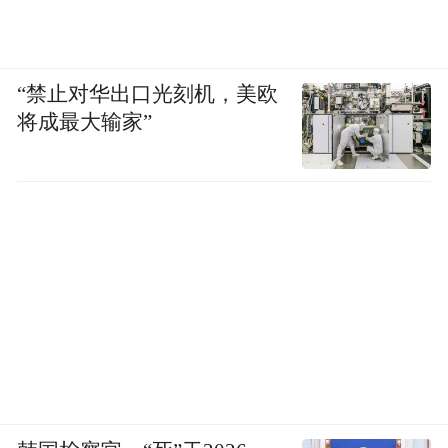
不过，真正任由柯布的个人想象力尽情喷薄
的地方，乃是行政中心建筑群，主要包括秘
“禁止对华出口光刻机，美欧
书处大楼、议会大厦和大法院。其中，议会
将成最大输家”
大厦是整个建筑群的核心，它的正面有一排
壮丽的混凝土伞状雨棚，截面形状让人联想
到牛角。在屋顶的正中央，一个抛物线型、
顶部倾斜的混凝土塔覆盖之下，是主要议会
大厅的所在。其冷却塔似的形状，来自柯布
小时候在拉夏德芳看到的农舍烟囱。建筑前
面的大水池反射着建筑沉稳厚重的纪念性体
量，与远处气势磅礴的山水珠联璧合。已过
耳顺之年的柯布在信中向无话不谈的妈妈炫