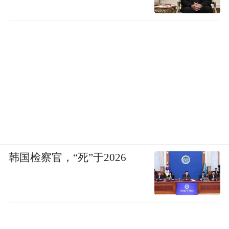
雅山脚下的平原上，尼赫鲁有机会建造一座
新的城市，取名“昌迪加尔”，他明确不要新
古典主义或布扎的宏伟壮丽，必须是现代主
义的建筑和城市规划：一座与殖民时代彻底
一刀两断的新城，由此来向全国人民乃至全
世界宣示这个国家的新生。这位新总理邀请
柯布来玉成此事。
当尼赫鲁派出的使节抵达巴黎赛夫尔大街35
韩国检察官，“死”于2026
号时，柯布的内心既平静又兴奋，就像他推
崇备至的那句格言：“创造，就是平心静气，
上下求索”。在命运女神的牵引之下，柯布终
于有机会亲手建造一座完整的城市。很多年