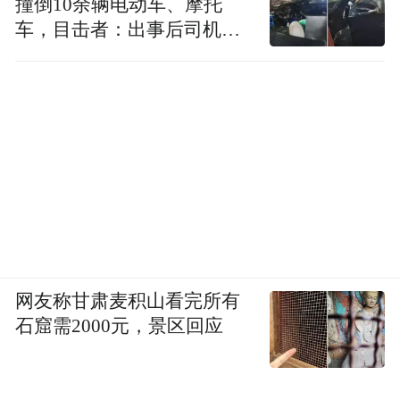
撞倒10余辆电动车、摩托
这种对个人公众形象的刻意经营，让柯布在
车，目击者：出事后司机一
设计领域的全部成就都按照他事先预定的形
直坐车里
式被人们所了解。就像一位总统候选人要早
早考虑自己的图书馆里该放些什么书，柯布
也早就开始琢磨如何将自己的作品、草图、
信件、方案找一个特定的地方妥善保管。
1949年，他在给一位朋友的信中这样写道：
“在浪迹的-高利大街24号（以及塞夫尔大街
35号的地下室里），我留有大量档案，包括
各种东西：绘画、书稿、笔记、游记、影
网友称甘肃麦积山看完所有
集，等等。我不希望它们某天被流氓劫掠一
石窟需2000元，景区回应
空，或者部分被毁，那将使之大为逊色，因
为它的价值就在于它的完整性。”就这样，在
生命的最后15年中，柯布不断构思并完善以