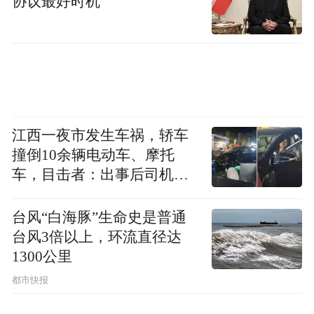
协议最好时机
潮、供暖不足、采光不足等问题，但在柯布
眼里，一面偶尔泛潮的墙壁又算得了什么？
他脑海中不断翻涌的是如何把整个建筑学推
倒重来。
江西一夜市发生车祸，轿车
撞倒10余辆电动车、摩托
车，目击者：出事后司机一
直坐车里
台风“白海豚”生命史是普通
台风3倍以上，环流直径达
1300公里
都市快报