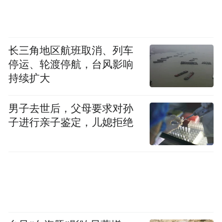
拉罗歇别墅内部
长三角地区航班取消、列车
1926年，柯布在三年前发表的《走向新建
停运、轮渡停航，台风影响
筑》的基础上，提出了革命性的现代建筑五
持续扩大
原则。首先是底层架空，将地面留给花园或
公共交通，让空气流通起来。第二是水平屋
男子去世后，父母要求对孙
面，为房屋提供一个额外的花园或室外聚会
子进行亲子鉴定，儿媳拒绝
场所，抛弃斜坡屋顶就像一个艺术宣言，只
保留最基本的线条，去掉所有的装饰。第三
是自由平面，按传统原则，不同功能的房间
彼此隔绝，柯布称其为“瘫痪平面”，他建议
采用钢筋混凝土柱，承重结构将位于周边的
一圈，内部空间由此彻底解放。第四是自由