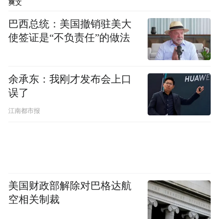
爽文
国旗。晓以时日，给它更多的发展时间，中
巴西总统：美国撤销驻美大
国的芯片是大有希望的。
使签证是“不负责任”的做法
芯片发展创新与冒险同行
余承东：我刚才发布会上口
某一定程度上来说，芯片是一系列制度的结
误了
晶。无论是知识产权的保护、科研机制的透
江南都市报
明度，还是给创新者和企业家足够的自由
度，都是非常重要的。而无人地带的换道超
车，更需要具有科学素养、科技创新能力的
企业家，带动他们的团队、他们的企业，在
国际市场上拼杀出一条路来。在拼杀的过程
美国财政部解除对巴格达航
空相关制裁
中，要给他们以自主权，让他们能够在产业
上有所作为，容许他们在创新中遇到失败，