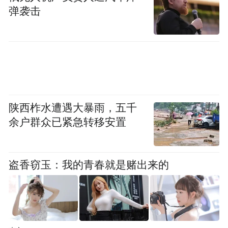
邓中翰做客《舍得智慧讲堂》
弹袭击
国家对芯片的支持政策一直存在，近年来又
成立了国家的半导体大基金推动产业的发
展。国家现在更多的是依托基金、依托产业
的创新发展，通过企业团队上市来扶持，这
本身就是一种进步。因为对于芯片而言，彻
陕西柞水遭遇大暴雨，五千
底杜绝犯罪分子是很难的，如果能更好的结
余户群众已紧急转移安置
合市场，让产品、客户来证明，国家也在更
高的一个层面上考虑，通过什么样的一个机
盗香窃玉：我的青春就是赌出来的
制，能够形成一种创新的氛围。现在国家在
新的政策和机制下面，涌现出大量成功的案
例，很多芯片在国内的创新正在走向国际的
市场，包括一些无人地带，已经插上了中国