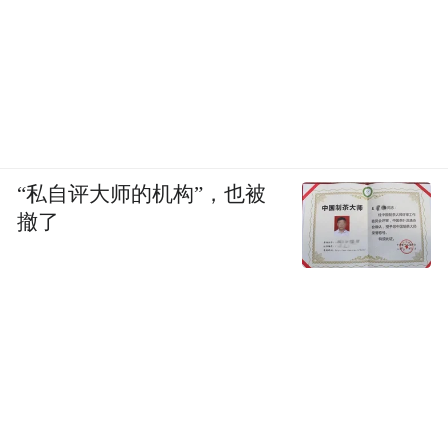
国家做任何贡献。所以带着这样一种责任，
海外留学人才响应国家的号召，回国为国家
做一些事情，这是作为留学人员朴素的一种
追求。他在1999年回国的时候带着创业伙
伴，在长城上立下“打造中国芯片长城”的誓
“私自评大师的机构”，也被
言。从2001年打造出第一颗远销国外的中国
撤了
芯片，到荣获国家科技进步一等奖，在美国
纳斯达克签上了中国人的名字，到后来在公
共安全方面的开拓创新，把技术变成街道
上、城市里的安全感，使得国家更高的效率
更平稳的去发展，在得与失上，邓中翰认为
得到的要比失去的更多。