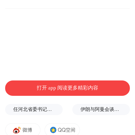
展的前沿去创新，当时2G、宽带没有普及，
手机上也没有摄像头。很多年前还没有可能
性来实现图像传输的时候，他们就开始写大
量的专利，抢占这个领域的最前沿，把无人
地带开拓出来，从而实现在这个领域里面的
领先。经过几年努力，邓中翰的团队打造了
中国第一颗远销国内外的芯片——星光一
号。瞄准了国际市场最前沿，提前技术储
打开 app 阅读更多精彩内容
备，提前申报专利，提前开始做市场预销
售。从而通过这样一些活动，拿下全球最主
任河北省委书记后，罗文首次调研
伊朗与阿曼会谈最新细节曝光
要的品牌电脑供应商，通过供应商将中国芯
变成一个国际性的标准，成为通用的一种接
口、界面、应用，彻底结束中国没有芯片的