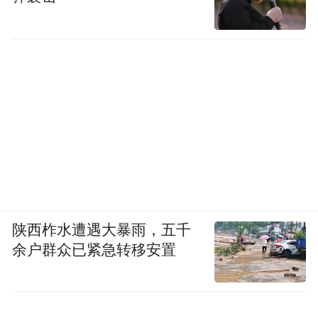
陕西柞水遭遇大暴雨，五千
余户群众已紧急转移安置