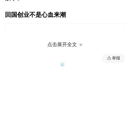
回国创业不是心血来潮
点击展开全文
举报
1999年，邓中翰响应国家号召回国创业，这
是他深思熟虑的决定。成立中星微电子，实
施国家的星光中国芯工程，当时有很多领域
可以去做，邓中翰想要带领团队寻找国际发