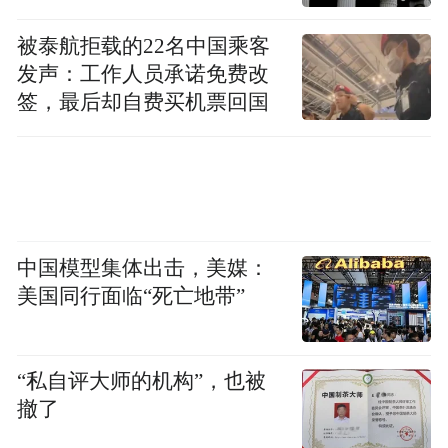
能够在试错中发展起来。真正的创新必然伴
被泰航拒载的22名中国乘客
随着真正的冒险，按部就班的去做事情，是
发声：工作人员承诺免费改
很难能突破的。所以必须要创造出更好的一
签，最后却自费买机票回国
种机制，能够把体制的优势和相对落后的人
才技术资金方面调整好，通过体系的竞争在
国际市场上实现成功。
中国模型集体出击，美媒：
美国同行面临“死亡地带”
“私自评大师的机构”，也被
撤了