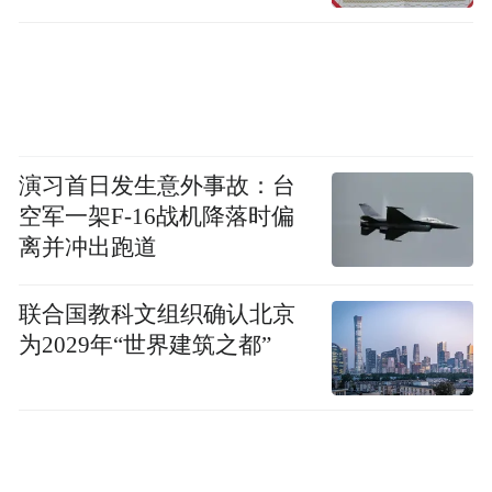
演习首日发生意外事故：台
邓中翰做客《舍得智慧讲堂》
空军一架F-16战机降落时偏
离并冲出跑道
我用中国心成就“中国芯”
联合国教科文组织确认北京
做为一个改革开放之后的留学人员，他认为
为2029年“世界建筑之都”
爱国是留学人员的一种情感共识。看到五星
红旗高高飘扬，国家在工业、农业、教育、
国防等各个方面取得的成绩，他感觉到非常
骄傲自豪，同时又感觉遗憾，自己还没能为