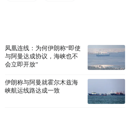
历史。
实现芯片强国计划不是梦
中国从90年代开始着力发展芯片产业，但在
凤凰连线：为何伊朗称“即使
2003年出现的“汉芯丑闻”影响恶劣。如何避
与阿曼达成协议，海峡也不
免再次出现类似事件，邓中翰认为每个时代
会立即开放”
都会存在着一些违法的行为，或者是不合规
的行为。对于从事芯片的人而言，希望国家
伊朗称与阿曼就霍尔木兹海
从法律层面，从市场层面，更好的保障创新
峡航运线路达成一致
创业环境，更需要国家大力的推动自主创
新，扶持更多的项目和人才，不能因为个别
的事件对整个领域失去信心。