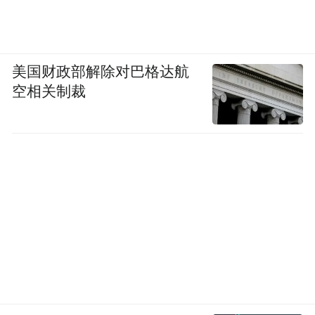
跟跑、并跑、领跑三管齐下，在和邓中翰聊
天的时候，他谈到了关于弯道超车、变道超
车的创新理念，这正是他回国创业之后自己
美国财政部解除对巴格达航
摸索并正在实践的道路，也正是他人生取舍
空相关制裁
之后的宝贵收获。汇聚当代名家思想精髓，
分享个体在大时代中舍与得的中国智慧，敬
请关注由舍得酒业与凤凰网联合打造的时代
人物高端访谈节目《舍得智慧讲堂·中国智
慧》，聆听邓中翰讲述芯片领域中创新的重
要性。