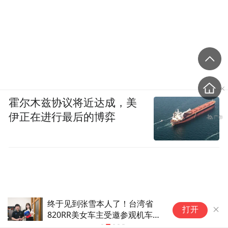
霍尔木兹协议将近达成，美
伊正在进行最后的博弈
队
又一款9系！方程豹钛9官宣
打开
将