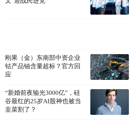
文”迎战民进党
淀了十多年的积累拿出来与学生分享。担任
老师以后，她有一种责任感，也会感到压
力，因为学生们希望受到有意义的一课，这
会驱使自己有更高的要求，这种责任感会帮
助她去重新梳理之前通过阅读所收获的知
识，并对这些知识再做重新的整合。
刚果（金）东南部中资企业
钴产品铀含量超标？官方回
应
“新婚前夜输光3000亿”，硅
谷最红的25岁AI股神也被当
韭菜割了？