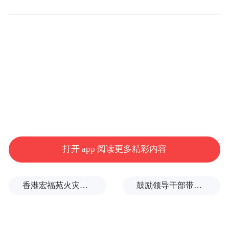
变得更自由。作家也不应该把自己当成一个
名人去看待，应该把自己当成一个“匠人”。
打开 app 阅读更多精彩内容
香港宏福苑火灾跨部门调查最终报告：大火或由烟头引起
鼓励领导干部带头休假之后又撤回文件，到底什么意思嘛？