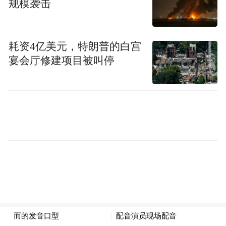
一种“一贫如洗，白手起家”的感觉，不能用
规模袭击
之前已经有的技法和已经熟练的理解方式。
曾经有外国记者问她，作为中国的作家，到
耗资4亿美元，特朗普的白宫
底能不能够书写真实的情况？似乎中国作家
宴会厅修建项目被叫停
就应该去写一些现实的东西，关注更多现实
性的问题。张悦然认为：“ 每个作家都需要去
面对现实的问题，用自己的方式去表述，但
被问这种问题的时候，中国作家就失去了写
树木、写美丽风景的权利，写作不应该有题
材的限制和划分。”
让文学留在年轻人的生命里
张悦然在2008年创办了杂志《鲤》，至今做