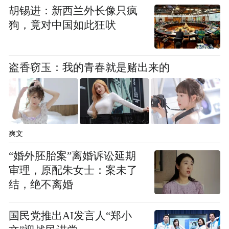
的生命里。
胡锡进：新西兰外长像只疯
狗，竟对中国如此狂吠
对讲台上的自己有更高要求
微博、微信等各种各样新媒体平台为人们创
盗香窃玉：我的青春就是赌出来的
造了一个可以展示自己的舞台，但也充斥着
很多没有特点、泯灭个性的声音，不能够在
互相的争辩中升华出更有价值的东西。张悦
然认为新媒体需要给到社会各个角落，哪怕
爽文
一个很偏执的人，也能够在新媒体上找到你
“婚外胚胎案”离婚诉讼延期
的同类。当下的时代太快了，很少有人希望
审理，原配朱女士：案未了
去深淀、凝结，每个人都希望先把东西展示
结，绝不离婚
出来，快速地收获掌声和回馈。对于大学讲
师的身份，张悦然的做法是，把作为读者沉
国民党推出AI发言人“郑小