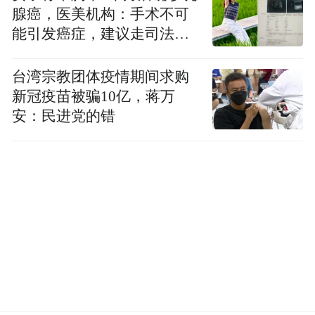
来狭窄的视野里面，停在了原来舒适的范围
腺癌，医美机构：手术不可
能引发癌症，建议走司法途
里。张悦然在写小说《茧》的时候，把很多
径
没有办法跟父亲交流的话，放在了小说里
台湾宗教团体疫情期间求购
面。她认为无论是用小说的形式，还是面对
新冠疫苗被骗10亿，蒋万
面地交谈，和上一代人的对话都特别重要。
安：民进党的错
了解他们是了解我们的最好的方式，了解父
母的青春，其实是在了解我们的源头，了解
一些未察觉的家庭教育、历史的影响。
做独特的自己，在真实中保持着对自由的追
求，这是访谈后对张悦然的印象，作为一个
靠谱的畅销书作家，对于年少成名的张悦然
来说，貌似是理所当然的。但是她舍弃了这