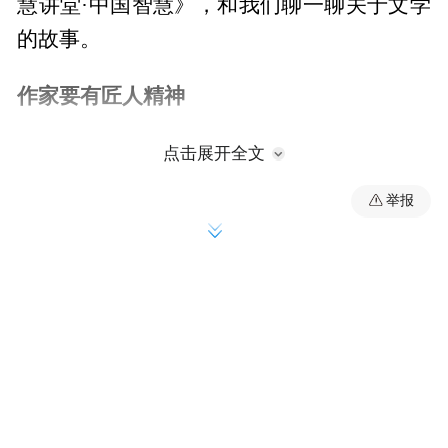
慧讲堂·中国智慧》，和我们聊一聊关于文学
的故事。
作家要有匠人精神
张悦然，这个从14岁就开始写作的女孩，如
点击展开全文
今在文学的道路上越走越远，她是否找到了
举报
自己想要的自由？张悦然回应，阅读是一件
奇妙的事情，它潜藏在身体里面发挥作用，
但并不一定是即时的。其实现在的很多阅读
方式是在伤害这种作用，希望马上从阅读中
提纯，抓到一些对自己有用的东西，太功利
了。阅读终归是一个没有那么大的传播率的
东西，但从另外一个角度来说，小众文学会