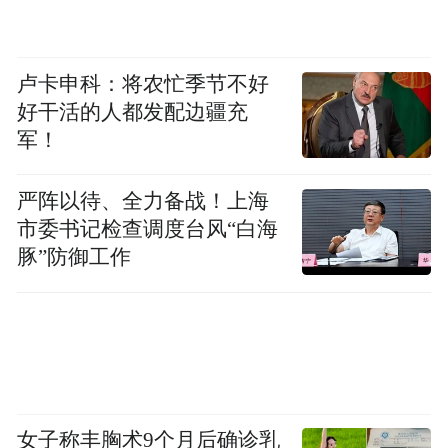
卢卡申科：将农忙季节不好
好干活的人都发配边疆充
军！
张悦然做客《舍得智慧讲堂》
严阵以待、全力备战！上海
借文学作品与父辈对话
市委书记检查调度台风“白海
豚”防御工作
艺术和美有关，和年轻有关，这两个标准都
和变老背道而驰，张悦然坦诚自己也害怕变
老。但是相对于变老，她更害怕的是失去年
轻的状态，对世界的认识、看法在变老的过
程中被固定住，对这个世界的看法没有办法
往更深、更广阔的地方去走，停在了自己原
女子称丰胸术9个月后确诊乳