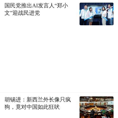
条路，而是选择一条更加小众，更加能让写
国民党推出AI发言人“郑小
作靠近内心标准的文学之路，她不索求文学
文”迎战民进党
给予她什么，而是对文学充满敬畏，并感恩
文学收留了她，这是张悦然对于文学的表
白，也是她对自己人生的一个取舍。汇聚当
代名家思想精髓，分享个体在大时代中舍与
得的中国智慧，敬请关注由舍得酒业与凤凰
网联合打造的时代人物高端访谈节目《舍得
智慧讲堂·中国智慧》，聆听张悦然讲述她如
何保持自己思想上的与时俱进。
胡锡进：新西兰外长像只疯
狗，竟对中国如此狂吠