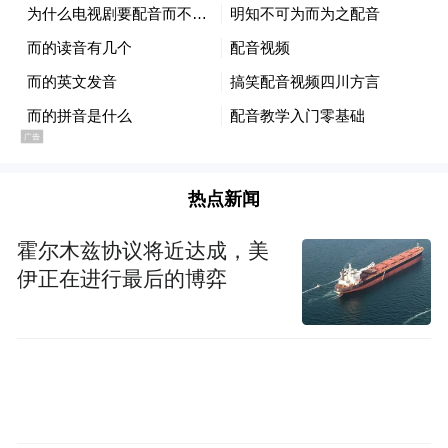
了十年。她认为这是一种责任，要延续它，
哪怕以最慢的速度去生长，也不会去终结
它。作为一个文学的平台，可以存在十年，
对文学的环境或许也起到过微小的影响和帮
助，这也让她有了一种满足感。十年过去，
已经没有那时候的年轻，是否还能像那个时
热点新闻
候一样真诚坦率地去面对文学？这需要不断
地调整自己，使自己重新靠近那颗特别炽热
霍尔木兹协议将近达成，美
伊正在进行最后的博弈
的初心。因为现在有很多诱惑，年轻人喜欢
文学需要的决心和毅力要更大，但很欣慰他
们依然选择阅读。每次看到他们的时候，张
悦然就会有一种愿望，要使这些年轻人能够
继续呆在文学里，或者使文学继续留在他们