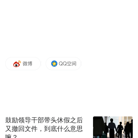
不已，他游刃有余地在中西融合上施展自己
的才能，有的偏重于写实，有的偏重于写
意，有的有较强表现与抽象的意味，着实令
人敬佩。
鼓励领导干部带头休假之后
张仁芝先生曾任北京画院山水画创作室主
又撤回文件，到底什么意思
任、北京画院艺委会委员、北京市美协理
嘛？