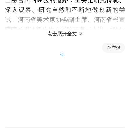
深入观察、研究自然和不断地做创新的尝
试。河南省美术家协会副主席、河南省书画
院院长谢冰毅先生在展览开幕式上说：“张仁
点击展开全文
芝先生是我一直尊重的画家，他今天到我们
举报
河南举行他的画展，我觉得是我们河南省美
术界、收藏界、鉴定界的一件大好事。让我
们有机会开拓眼界，我们可以从张仁芝先生
的画作里面感受到他几十年来辛勤耕耘、孜
孜于艺术的一往深情。我们可以吸收他画作
里好的营养，来丰富我们的表现技法。我确
定张仁芝先生本次的展览对我们河南省美术
界尤其是山水画界的创作起到非常大的促进
作用。”