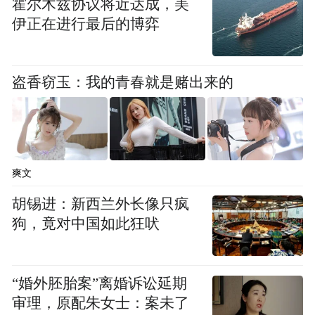
霍尔木兹协议将近达成，美
伊正在进行最后的博弈
盗香窃玉：我的青春就是赌出来的
爽文
胡锡进：新西兰外长像只疯
狗，竟对中国如此狂吠
“婚外胚胎案”离婚诉讼延期
审理，原配朱女士：案未了