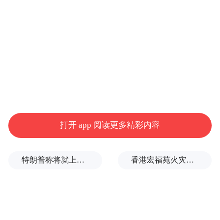
张仁芝先生作品入选第三、四、六、七、
八、九届全国美展。参加国内外多种综合
性、专题性、学术性展览，有作品参加台、
港、澳画展。作品曾入选去前苏联、日本、
韩国、美国、英国、法国、冰岛、加拿大、
泰国、马来西亚、新加坡等国家美术展览。
张仁芝先生在本次展览开幕式上对来到河南
打开 app 阅读更多精彩内容
省举办展览做了一段深情的致辞。他的言语
中表达了对河南省文化的敬重，他赞美河南
特朗普称将就上诉法院涉白宫宴会厅项目裁决提起上诉
香港宏福苑火灾跨部门调查最终报告：大火或由烟头引起
省人杰地灵、物种丰富；他歌颂河南省历史
文化博大精深、源远流长；他很谦虚，但精
神世界很丰富，如同他的作品一样让人留恋