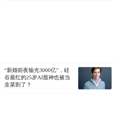
最难写精神，写出来的这“精神”，仅仅寓于
客观物象还是浅层次的，发自画家内心世界
的，才是最有力量、最动人的。写客观物
象，写自然景色，与抒发自我的内心感情，
表达自我人格是密切联系在一起的。张仁芝
掌握了中国画创作的这一规律，他不同于一
般受过学院写实训练却始终被写实束缚、不
能深入领会中国写意画奥妙的画家，张仁芝
“新婚前夜输光3000亿”，硅
游刃有余地在中西融合的道路上施展自己的
谷最红的25岁AI股神也被当
才能。
韭菜割了？
陈履生：张仁芝是20世纪中期以来山水画主
流风格的最重要的继承者。