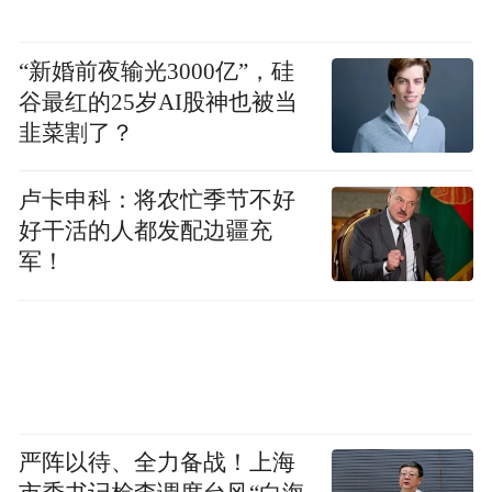
“新婚前夜输光3000亿”，硅
谷最红的25岁AI股神也被当
韭菜割了？
卢卡申科：将农忙季节不好
好干活的人都发配边疆充
军！
严阵以待、全力备战！上海