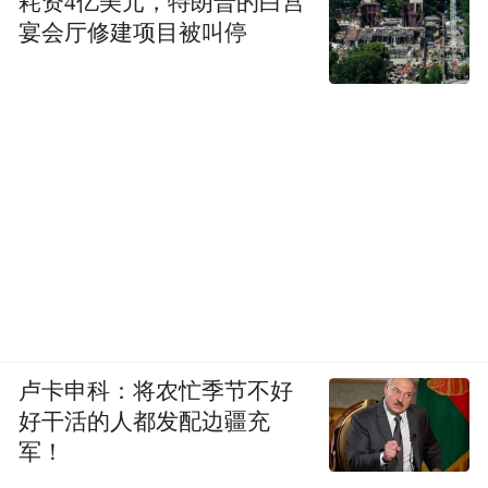
耗资4亿美元，特朗普的白宫
邵大箴：张仁芝走的是以中为主适当融合西
宴会厅修建项目被叫停
画经验的道路。他从美院毕业之后，主要是
研究传统，深入观察、研究自然和不断做创
新的尝试。他的足迹遍及大江南北，积累了
大量写生稿，有些写生本身就是创作。因为
他的造型功底深，传统修养好，生活体验丰
富，所以他的创作路子很宽，他的画有较强
的表现与抽象的意味。他主要画山水，时而
涉足花鸟，荷花画得尤其精彩。他把西画的
写实自然地融入中国画的写意的审美规范之
中，成为中国水墨画的一部分。读他近期的
卢卡申科：将农忙季节不好
好干活的人都发配边疆充
作品，明显地看到他在努力加强画面的整体
军！
性和简练性，加强笔墨的力度与韵味。丹青