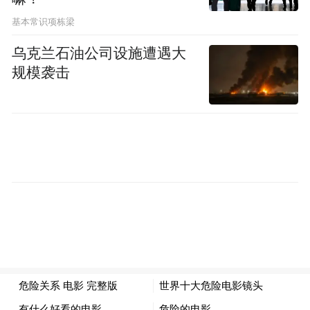
事、东方美术交流学会理事、北京市美术系
基本常识项栋梁
列中高级职称评委。现为国家一级美术师，
乌克兰石油公司设施遭遇大
中国美术家协会会员、中国书法家协会会
规模袭击
员、中国艺术研究院书画创作院研究员、中
央文史馆书画院研究员、中国画学会理事。
作品为中国美术馆、中国美协、北京画院、
人民大会堂、军事博物馆、国家博物馆、故
宫博物院及部分省市艺术博物馆、名人纪念
馆收藏。中国录音录像出版总社录制出版“盛
世华章--中国艺术名家档案张仁芝”、中国教
育台录制播放“水墨中国--张仁芝作品赏析”、
环球旅游“画中画”栏目录制播放“中国著名山
水画家张仁芝”、收藏天下频道录制播放“风