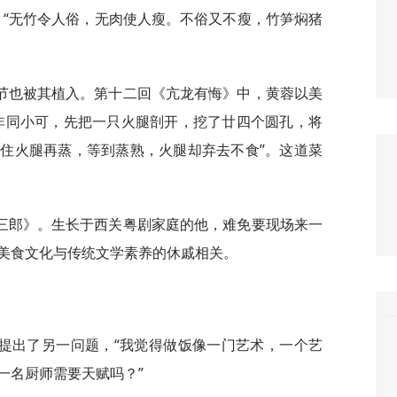
，“无竹令人俗，无肉使人瘦。不俗又不瘦，竹笋焖猪
节也被其植入。第十二回《亢龙有悔》中，黄蓉以美
非同小可，先把一只火腿剖开，挖了廿四个圆孔，将
住火腿再蒸，等到蒸熟，火腿却弃去不食”。这道菜
三郎》。生长于西关粤剧家庭的他，难免要现场来一
美食文化与传统文学素养的休戚相关。
提出了另一问题，“我觉得做饭像一门艺术，一个艺
一名厨师需要天赋吗？”