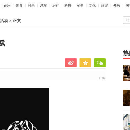
娱乐
体育
时尚
汽车
房产
科技
军事
文化
旅游
佛教
国
站
活动
>
正文
赋
热