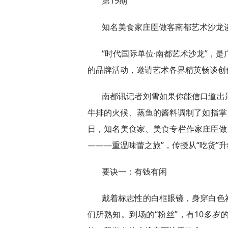
第19期
知名美食家庄臣做客南都艺术沙龙谈
“时代国际单位·南都艺术沙龙”，
的品牌活动，邀请艺术各界精英畅谈创
南都讯记者刘雪如果你能信口道出
牛排的火候、蒸鱼的酱料调制了如指掌
日，知名美食家、美食专栏作家庄臣做
———重温味蕾之旅”，传授从“吃货”
要诀一：有钱有闲
戴着标志性的白框眼镜，身穿白色
们所熟知。到场的“粉丝”，有10多