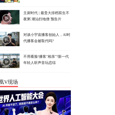
主厨时代 | 最贵大排档双生不
夜粥 潮汕扫地僧 预告片
对谈小宇宙播客创始人，AI时
代播客会被取代吗?
不用看脸!播客“相亲”?新一代
年轻人听声音玩恋综
凰V现场