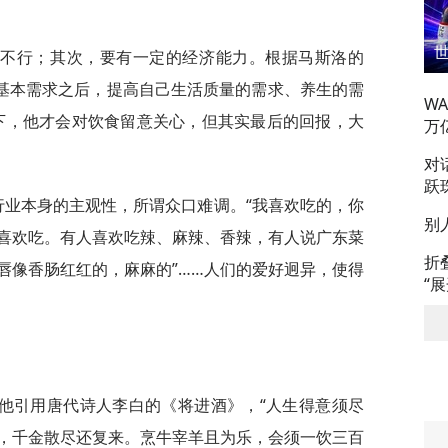
都不行；其次，要有一定的经济能力。根据马斯洛的
足基本需求之后，提高自己生活质量的需求、养生的需
W
下，他才会对饮食留意关心，但其实最后的回报，大
万
对
跃
行业本身的主观性，所谓众口难调。“我喜欢吃的，你
别
喜欢吃。有人喜欢吃辣、麻辣、香辣，有人说广东菜
折
唇像香肠红红的，麻麻的”……人们的爱好迥异，使得
“
他引用唐代诗人李白的《将进酒》，“人生得意须尽
，千金散尽还复来。烹牛宰羊且为乐，会须一饮三百