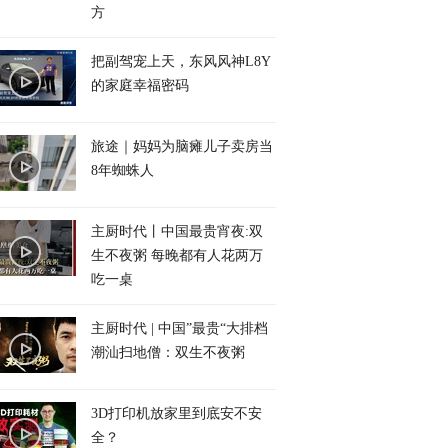
方
把副驾宠上天，东风风神L8Y
的家庭幸福密码
旅途｜妈妈为脑瘫儿子卖房当
8年蜘蛛人
主厨时代丨中国最贵宵夜:双
生不夜粥 每晚都有人花两万
吃一桌
主厨时代 | 中国”最贵“大排档
潮汕扫地僧：双生不夜粥
3D打印机放家里到底安不安
全？