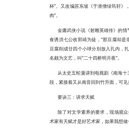
杯”。又改编苏东坡《于潜僧绿筠轩》
肉”。
金庸武侠小说《射雕英雄传》的情
食诱洪七公收郭靖为徒，“那豆腐却是
豆腐削成廿四个小球分别放入孔内，扎
名颇为文艺，叫“二十四桥明月夜”。
从太史五蛇羹讲到电视剧《南海十
段，紧接着又从南音回到竹升面，可见
要诀三：讲求天赋
除了对文学素养的要求，现场观众
术家有天赋才是好艺术家，如果我想做