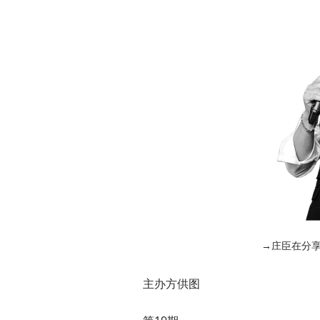
→庄臣在分
主办方供图