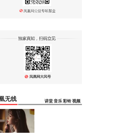
凰无线
讲堂
音乐
彩铃
视频