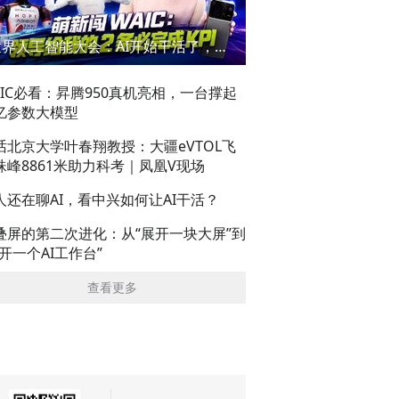
世界人工智能大会：AI开始干活了，但到底干的怎么样？萌新闯WAIC
AIC必看：昇腾950真机亮相，一台撑起
亿参数大模型
话北京大学叶春翔教授：大疆eVTOL飞
珠峰8861米助力科考｜凤凰V现场
人还在聊AI，看中兴如何让AI干活？
叠屏的第二次进化：从“展开一块大屏”到
展开一个AI工作台”
查看更多