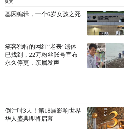
爽文
2012年9月3日至5日，“第二届中国滦河文化
基因编辑，一个6岁女孩之死
节”如期举办，来自全国各地的500多名专
家、学者、媒体、客商汇聚滦县，共襄胜
举。此次文化节由中国民间艺术家协会、中
共河北省委宣传部、河北省文化厅、河北省
笑容独特的网红“老表”遗体
文联、唐山市人民政府主办，中共唐山市委
已找到，22万粉丝账号宣布
永久停更，亲属发声
宣传部、市文广新局、市旅游局、市文联、
河北炎黄文化研究会、河北燕赵文化研究会
协办，中共滦县县委、滦县人民政府承办。
期间，举办了“滦河魂”文化联展、“皮影俏滦
州”全国皮影展演与首届中国“滦河杯”皮影雕
倒计时3天！第18届影响世界
刻艺术大赛、“留住手艺”旅游产品博览会、
华人盛典即将启幕
第二届中国滦河文化节开幕式暨“中国皮影艺