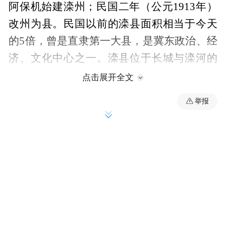
阿保机始建滦州；民国二年（公元1913年）
改州为县。民国以前的滦县面积相当于今天
的5倍，曾是直隶第一大县，是冀东政治、经
济、文化中心之一。滦县位于长城与滦河的
十字交叉地带，素有“滦控疆索、翼蔽畿甸、
点击展开全文
负山濒海、是为形胜”的美誉，特殊的地理位
举报
置使其成为多民族融合的前沿和多元文化交
融的腹地。
当代滦县依托滦州三千多年的历史积淀和一
千年的风华过往，以滦州古城项目为文化旅
游产业龙头，全力塑树滦河文化品牌、精心
培育滦河文化产业集群。通过挖掘传统文化