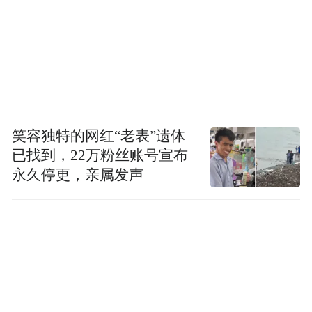
文化搭台，经贸唱戏。此次文化节中的招商
洽谈会，23个项目进行了现场集中签约，签
约金额达233.11亿元。
笑容独特的网红“老表”遗体
中国滦河文化节，从首届到第四届，不仅是
已找到，22万粉丝账号宣布
永久停更，亲属发声
数字的顺延，更让滦县人体验着累积的效
应；不仅喷薄出文化的魅力，更让滦县人感
受到了开放的元素。以滦河为媒，以滦河文
化研究中心为平台，滦县率先举起了促进滦
河流域文化大发展、大繁荣的旗帜，搭建起
滦河流域27个县（市、区、旗）相互交流与