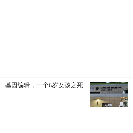
为倡导节俭新风，传播滦河文化，此次文化
节沿袭了第三届中国滦河文化节群众唱主角
的办节理念，不见了文艺演出，取而代之的
是滦河民俗文化活动展演。9月2日晚，来自
这县14个乡镇（街道）的秧歌队、武术队、
民族歌舞队、戏法杂耍队、曲艺相声队等一
一登场，围绕“滦水欢腾”、“滦水豪情”、“滦
基因编辑，一个6岁女孩之死
水欢歌”、“滦水乡情”、“乡情乡音”及“滦州遗
韵”等六大主题进行了民俗文化展演。几百名
“土生土长的农村人”及乡镇机关干部成了滦
河文化节期间的绝对主角，为人们再现了原
汁原味的滦州传统文化。