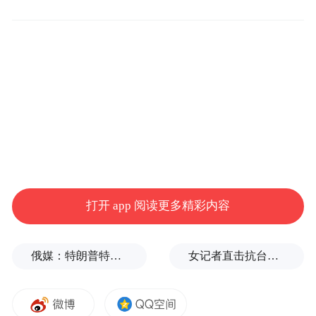
内涵，塑树滦河文化品牌、搭建文化交流平
台，全面实现滦县文化产业的跨越发展，迎
来了滦县文化发展繁荣的春天。
时钟，调拨回2011年。
2011年3月，滦县向中国民协递交了关于申请
命名滦县为“中国滦河文化之乡”、挂牌成立
打开 app 阅读更多精彩内容
“中国滦河文化研究中心”的两个报告。9月，
中国民协评审组一行9人到达滦县，通过座谈
俄媒：特朗普特使和女婿近日或访问俄乌
女记者直击抗台风一线，被吹得站不住
交流、专题汇报、实地考察等形式对滦县历
史文化有了全面了解，也被这县厚重的文化