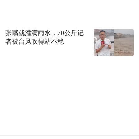
此次文化节为认真落实中央“八项规定”，滦
县精简开幕式、取消文艺演出，处处凸显“节
俭办节”。取代开幕式文艺演出的滦河民俗文
张嘴就灌满雨水，70公斤记
化交流展示让人眼前一亮。来自滦县14个乡
者被台风吹得站不稳
镇（街道）的400多名群众表演的滦州地秧歌
展现的是当下这县“村村有秧歌队、人人都能
扭两下”丰富多彩的农村业余文化生活；舞龙
舞狮表演、滦州武林群英会上的武术表演、
龙舟表演则体现了滦县“明礼、兼融、创新、
图强”的新时期人文精神……没有“大碗”、没
有华丽的舞台、灯光效果，但浓郁的乡土气
息让人陶醉不已。