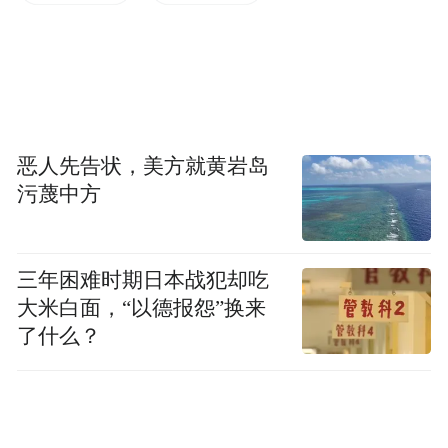
底蕴和丰硕的工作成果所感染，专家组将全
国唯一一家“中国滦河文化之乡”称号授予滦
县，并核准在滦县成立“中国滦河文化研究中
心”。
恶人先告状，美方就黄岩岛
2011年10月11日至12日，为深入挖掘、弘扬
污蔑中方
滦河文化，进一步促进滦河流域经济社会发
展，滦县以“文化传承与科学发展”为主题，
三年困难时期日本战犯却吃
成功组织举办了首届中国滦河文化节。首届
大米白面，“以德报怨”换来
中国滦河文化节由中国民间文艺家协会、河
了什么？
北省文化厅、河北省文联、唐山市政府联合
主办；唐山市文广新局、滦县县委、县政府
承办。共包含“滦水欢歌”大型文艺演出，文