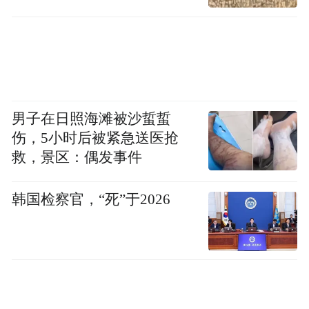
影流派的首次艺术交流盛宴。
文化节期间，滦县举办了“滦河魂”滦河流域
大型文化联展活动，使来宾“足不出户”就能
了解滦河流域主要县区的地域特色文化，为
男子在日照海滩被沙蜇蜇
伤，5小时后被紧急送医抢
大家搭建了一座了解滦河流域各县区的桥
救，景区：偶发事件
梁。
韩国检察官，“死”于2026
2013年9月25日-27日，滦县再次承办“第三届
中国滦河文化节暨首届中国北方旅游文化精
品博览会”。其间，“品味生活、创意未来”首
届中国北方旅游文化精品博览会、第二届中