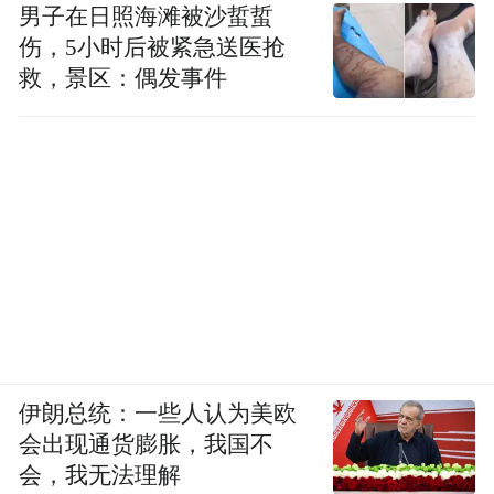
2014年9月2日至3日，由中国民间文艺家协
男子在日照海滩被沙蜇蜇
伤，5小时后被紧急送医抢
会、中共河北省委宣传部、河北省文化厅、
救，景区：偶发事件
河北省旅游局、河北省文联及唐山市政府共
同主办，滦县县委、县政府承办的第四届中
国滦河文化节暨“走进滦县·携手发展”招商洽
谈会在河北滦县举行。
文化节期间，“走进滦县·携手发展”招商洽谈
会，“滦河文化与产业发展”--第四届中国滦河
文化节论坛，“品味生活·创意未来”第二届中
国北方旅游文化精品博览会，百名书画家同
伊朗总统：一些人认为美欧
绘滦州梦、地方民俗文化展演、龙舟赛等系
会出现通货膨胀，我国不
会，我无法理解
列活动精彩纷呈。