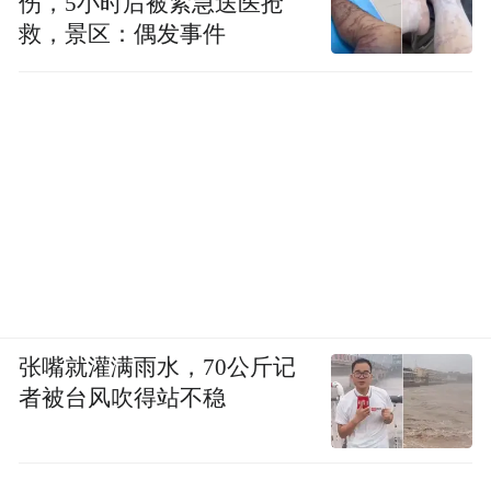
伤，5小时后被紧急送医抢
救，景区：偶发事件
张嘴就灌满雨水，70公斤记
者被台风吹得站不稳