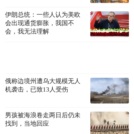
术之乡”命名仪式、“走在文化的春天里”大型
文艺演出、“挖掘内涵特质、繁荣滦河文化--
伊朗总统：一些人认为美欧
会出现通货膨胀，我国不
携手走在文化的春天里”第二届中国滦河文化
会，我无法理解
论坛、文化旅游产业发展座谈交流及重点项
目推介会等系列活动。
9月3日，首届中国“滦河杯”皮影雕刻艺术大
赛在滦州皮影博物馆开赛，来自内蒙古、江
俄称边境州遭乌大规模无人
西、山西、四川、河北的28名皮影雕刻参赛
机袭击，已致13人受伤
选手同台竞技。9月3日、4日晚上，来自内蒙
古、江西、山西、四川、河北、陕西等8个省
男孩被海浪卷走两日后仍未
的12支代表团汇聚滦州古城，为滦县群众上
找到，当地回应
演了场场精彩好戏，这也是建国以来全国皮