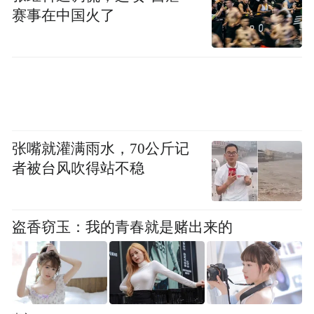
首届中国滦河文化节集中展示了滦县大力发
赛事在中国火了
展文化旅游产业的经验和做法，全面展现了
这县的地理、人文在滦河流域中的优越性和
独特性以及经济、文化和社会发展的成果与
潜力；充分展示了打造滦河文化品牌和滦县
文化旅游增长极的影响力和竞争力；通过举
张嘴就灌满雨水，70公斤记
办首届中国滦河文化节，不断满足人民群众
者被台风吹得站不稳
日益增长的精神文化需求，进一步激发了全
县人民热爱家乡、建设家乡的热情，为实现
滦县“进位全省十强、建设中等城市”目标营
盗香窃玉：我的青春就是赌出来的
造浓厚的文化氛围，并得到了各方宾朋的广
泛赞誉。