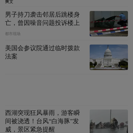
爽文
男子持刀袭击邻居后跳楼身
本版摄影吴小川
亡，曾因噪音问题投诉楼上
都市现场
成都天回镇汉代墓群公布发掘成果，创下多
美国会参议院通过临时拨款
个国内首次
法案
华西都市报:成都老官山汉墓考古取得重要发
现。墓葬内发现920支医学竹简，部分医书极
有可能是失传了的中医扁鹊学派经典书籍。4
台蜀锦提花机的模型，是第一次出土完整的
西湖突现狂风暴雨，游客瞬
西汉织机模型，填补了我国丝绸纺织技术的
间被浇透！台风“白海豚”发
考古空白。
威，景区紧急提醒