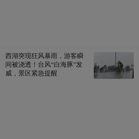
在古代，“锦”是11种丝织品中最高级的奢侈
品，只有皇室贵族、达官贵人才能使用，因
此一向有“寸锦寸金”的说法。美誉度极高的
蜀锦，在汉代逐渐发展到第一个高峰。
西湖突现狂风暴雨，游客瞬
因为某种特殊的葬俗，二号墓葬的木椁上铺
间被浇透！台风“白海豚”发
了一层棕垫。墓主人是位50岁左右的女性，
威，景区紧急提醒
而在她的棺木底部陪葬着4部高约50厘米，结
构复杂木质织机模型。“汉时成都蜀锦织造业
十分发达，朝廷在成都设有专管织锦的官
员，因此成都有了锦官城这一称谓。当时，
人们在江边洗濯蜀锦，环绕成都的江也因此
被称为锦江。你们仔细看，这些织机模型上