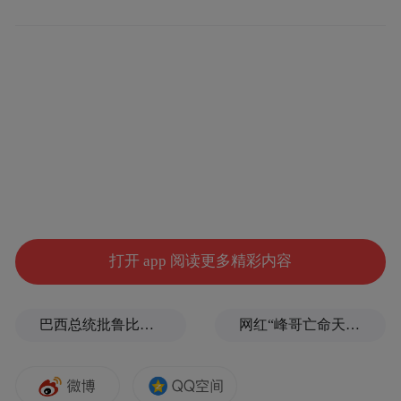
打开 app 阅读更多精彩内容
巴西总统批鲁比奥：他是罪魁祸首
网红“峰哥亡命天涯”实名举报知名编剧汪海林偷税漏税