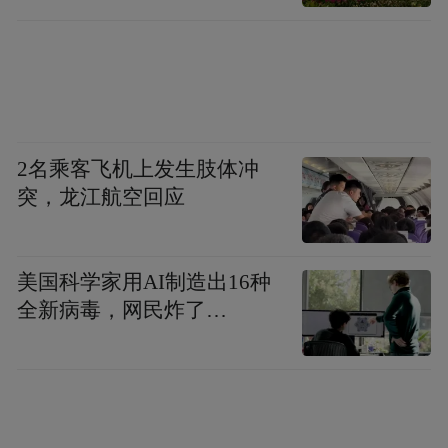
间织出精美的蜀锦。昨天，成都老官山汉代
墓群公布发掘成果，让穿越2000年的想象成
为可能。2012年7月中旬，为配合成都地铁3
号线施工，成都文物考古研究所对金牛区天
回镇建设工地（俗称老官山）进行抢救性发
2名乘客飞机上发生肢体冲
掘。
突，龙江航空回应
在出土的大量文物中，汉代蜀锦织机模型，
美国科学家用AI制造出16种
填补了中国丝绸纺织技术的考古空白。而出
全新病毒，网民炸了…
土的九部医书中的部分医书，极有可能是失
传已久的中医扁鹊学派经典书籍。另外，带
有“心”、“肺”等线刻小字的人体经络髹漆人
像的出土等一系列的发掘成果都创下国内首