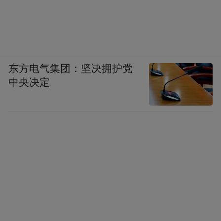
地区首次发现，使成都地区成为我国又一处
重要汉代简牍出土地。在3号墓中出土的完整
人体经穴髹漆人像，应是迄今我国发现的最
早、最完整的经穴人体医学模型，与墓葬出
东方电气集团：坚决拥护党
土经脉医书相对照，为揭开中华医学经脉针
中央决定
灸理论的起源和发展具有重要意义。最完整
仿真蜀锦织机为我国唯一完整的织机模型
2号墓内出土的带有丝线的仿真织机应该是蜀
锦提花机模型，“应该是我国发现的唯一有出
土单位、完整的西汉时期织机模型。”谢涛
说，对于研究中国乃至世界丝绸纺织技术的