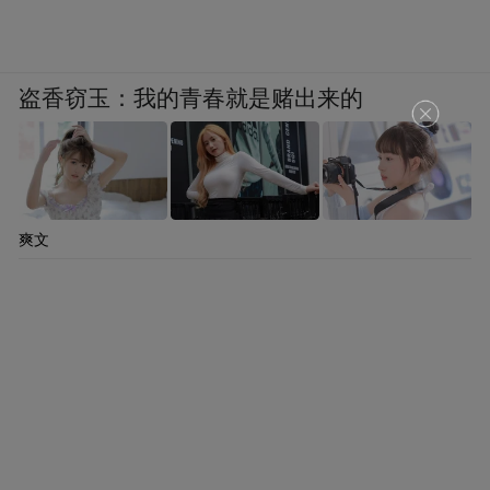
还缠着丝线。”谢涛推测，这些应该是参照原
织机制作的缩小模型。
盗香窃玉：我的青春就是赌出来的
4部织机中较大的一部高约50、长约70、宽约
20厘米，其它三部略小，大小相近，高约
45、长约60、宽约15 厘米。“如果按照真实
爽文
比例，大小如一个可以容下20人的会议室。”
至于墓室主人身份，很可能是官宦贵族，家
里有自己的手工作坊。记者注意到，在织机
模型周围还有15件彩绘木俑，从它们的姿态
上能想象出汉代蜀锦纺织工厂的盛景。
有意思的是，在每个木俑的左胸上，写有不