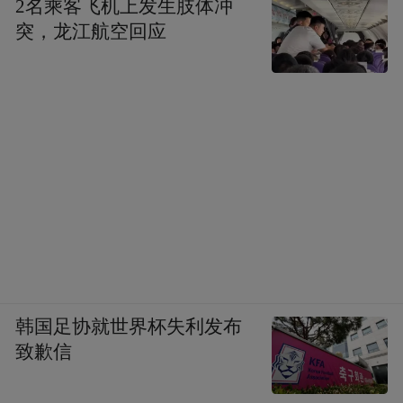
考古发现
2名乘客飞机上发生肢体冲
突，龙江航空回应
亮点一墓葬现巫术求子木牍
在4座古墓中，一号墓为双棺合葬墓，分一大
一小。“这应该是夫妻合葬墓，亮点在于漆器
上的铭文。”考古现场负责人谢涛说，出土物
品中有耳杯、盘等，虽跨越2000年，记者看
到这些古物上的彩色漆依然光鲜如新。在漆
器的底部，“景”字扯人眼球。根据文献记载
韩国足协就世界杯失利发布
景氏曾为楚国的名门望族，属于当时的三大
致歉信
家族。西汉初年景氏贵族迁至关中一带，后
景氏一支又入迁蜀地，墓主或与此有关。