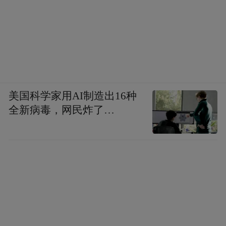
次考古发现。
考古现场
一根丝线牵回2000年前
美国科学家用AI制造出16种
全新病毒，网民炸了…
4座西汉时期土坑木椁墓出土漆木器、陶器、
铜器和铁器等620余件文物。其中漆器240余
件，器形有耳杯、奁、几、盘、盒、俑、马
等，有些漆器上有精美的云、龙、鸟等纹饰
和文字符号，木俑形态多样，服饰有深衣和
裋褐两类，部分俑身上有彩绘和文字；陶器