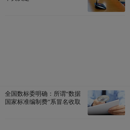
书都没有书名，经初步整理暂定为《敝昔医
论》、《脉死候》、《六十病方》、《尺
简》、《病源》、《经脉书》、《诸病症
候》、《脉数》。从出土九部医书内容分
析，部分医书极有可能是失传了的中医扁鹊
学派经典书籍，如《敝昔医论》。在这些竹
简中，有184支竹简的内容为如何医疗马匹疾
病的《医马书》。“竹简书籍很昂贵，不是平
常人都随便购买收藏的。所以这些竹简医书
全国数标委明确：所谓“数据
很有可能是当时官方出品的中医古籍，而且
国家标准编制费”系冒名收取
还是四川版的。”谢涛说，可以大胆猜测可能
是个医官。