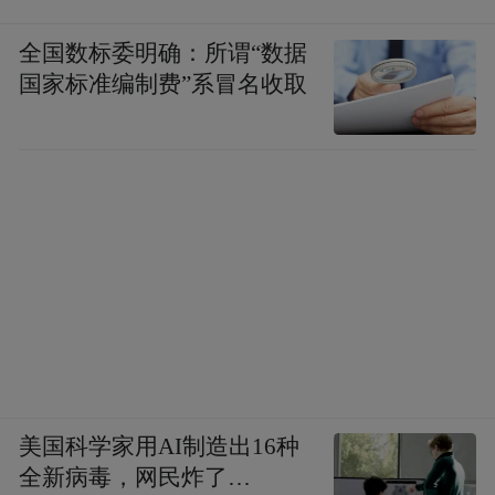
起源和发展具有重大意义。
全国数标委明确：所谓“数据
国家标准编制费”系冒名收取
“目前，所有的出土文物都正在进行脱水处
理，之后申请专项研究。”文保专家肖磷说，
整个研究项目将持续两年。而对于墓室主人
真实身份以及文物的详细信息，谢涛告诉记
者，还要等后面的研究工作全部结束后才能
确定。专家分析
墓穴或遭家贼盗墓
美国科学家用AI制造出16种
全新病毒，网民炸了…
由于古墓历时已久，均出现了被盗的痕迹。