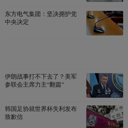
东方电气集团：坚决拥护党
石破天惊
中央决定
2012 年7 月至2013年8月，成都文物考古研
究所和荆州文物保护中心组成联合考古队，
对位于成都市金牛区天回镇、成都地铁三号
线建设工地的一处西汉时期墓地进行了抢救
伊朗战事打不下去了？美军
性的考古发掘，共清理西汉时期土坑木椁墓4
参联会主席力主“翻篇”
座。
韩国足协就世界杯失利发布
时光回溯到西汉，在3米高的大型纺织机前，
致歉信
一位长发及腰的织女技术娴熟，手起手落之