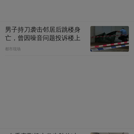
130余件，器形有罐、鼎、盆、钵、瓮、壶、
井、灶等；木器140余件，器形有璧、杖、器
座、案、半圆形器、房、织机模型等；铜器
男子持刀袭击邻居后跳楼身
（含钱币）100件，器形有弩机、带钩、扣
亡，曾因噪音问题投诉楼上
饰、半两和五铢钱币等。
都市现场
“出土的竹简质地脆弱状态已经如豆腐渣，但
是相对整体上是完整的。”文保专家肖磷说，
因为古物在饱水状态下容易长时间保存。“你
看，织机上甚至可以看到类似丝线的细致
物。”