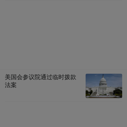
而在二号墓葬内，还有大量的木牍。根据内
容初步分为官府文书和巫术两大类，官府文
书涉及内容应与汉高祖时缴纳赋税的法令和
汉武帝时“算缗钱”有关，为研究西汉时期赋
税制度提供了重要资料。“巫术类涉及内容应
与妇女求子术和禳灾术有关。”谢涛说，还要
经过后面的研究才能确定墓室主人的身份。
美国会参议院通过临时拨款
法案
亮点二4部织机模型再现汉代纺织盛景