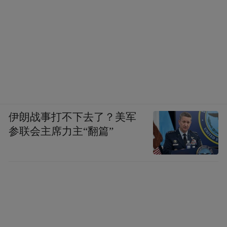
另外，3号古墓内还有两件人体经穴漆俑，五
官，肢体刻划准确，白色或红色描绘的经络
线条和穴点清晰可见。
考古价值
伊朗战事打不下去了？美军
最早
参联会主席力主“翻篇”
人体经脉木俑为我国发现最早的医学模型
出土的930支竹简，作为西汉时期简牍是四川