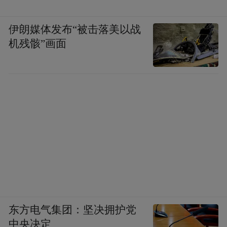
同的铭文来区别织工的不同司职，“这就类似
伊朗媒体发布“被击落美以战
我们现在的工作牌，能够分清楚各自的工作
机残骸”画面
范围。”
亮点三920支医学竹简为墓主陪葬
说来巧合，老官山汉代墓群处正好位于天回
镇土门社区卫生站的东侧。而出土的三号墓
葬内，920支医学竹简成为此次考古发现的最
大亮点之一。
东方电气集团：坚决拥护党
谢涛说，除了《五色脉诊》之外，其他8部医
中央决定