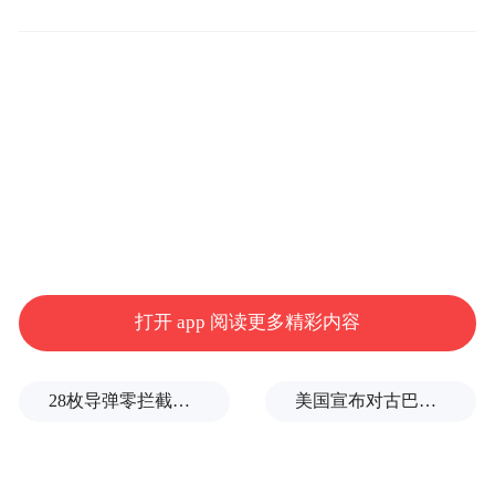
打开 app 阅读更多精彩内容
28枚导弹零拦截！基辅防空失灵，西方靠不住了
美国宣布对古巴实施新一轮制裁