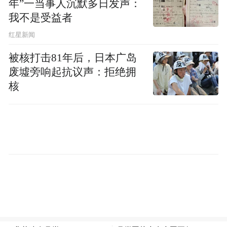
年”一当事人沉默多日发声：
荡荡的声讨大军中，如没有站得住脚的理由
我不是受益者
实在是力不从心。
红星新闻
被核打击81年后，日本广岛
废墟旁响起抗议声：拒绝拥
核
然而，今天在网上各大论坛，一款神奇月饼
——“韭菜月饼”的横空出世，让这些倍感无
力的“挺五派”尤其振奋：你们不是讨厌五仁