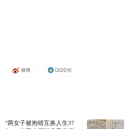
据大众网消息，前几天网络热传网友用漫画
拟人月饼家族，大家都很帅气、靓丽，只有
五仁……并翻出以往的陈年旧账，今年继续
造势叫嚣“五仁滚出月饼界”！
其实说到底，网友嫌弃的还是“五仁”的馅，
特别是其中的红绿丝，更是被网友称之为“黑
暗料理”。虽然有为五仁月饼无辜喊屈的，但
“两女子被抱错互换人生37
好汉架不过人多，胳膊拧不过大腿，在浩浩