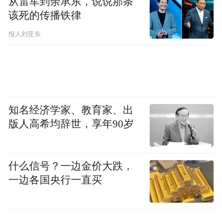
从雷军到余承东，说说那条
那就来尝尝韭菜月饼吧！
该死的传播铁律
报人刘亚东
@sara0328：到底是月饼还是包子啊？
@胖纸不会飞：累觉不爱（很累，感觉自己
不会再爱了）。
知名经济学家、教育家、出
@TsangXiuMin：老板，给我来个番茄炒蛋馅
版人高希均辞世，享年90岁
的！
（深圳晚报记者 陈小龙 整理）
什么信号？一边金价大跌，
一边各国央行一直买