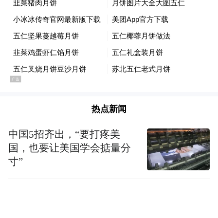
月饼吗？那就来尝尝韭菜月饼吧！颜色翠
绿，青黄相间，闻一下沁人心脾，咬一口唇
齿留香。
有一些有“远见”的网友借此发表预见性意
见：我觉得五仁月饼可以松一口气了！
网友吐槽
热点新闻
中国5招齐出，“要打疼美
@刘海宁刘先生很无聊：吓死了，继韭菜月
国，也要让美国学会掂量分
饼之后，还有梅菜扣肉、金嗓子、菊花普
寸”
洱、鲜肉榨菜馅的月饼。
@_Shrimp_：非常难吃。难道你没试过？