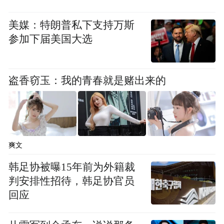
@假如天若有情_：要我吃这个，我还是宁愿
饿死。
美媒：特朗普私下支持万斯
参加下届美国大选
@啄啄木鸟_Lewis：要是香菜的那才要命
啊！
盗香窃玉：我的青春就是赌出来的
@miowoo盖世宝宝：原来不是抹茶，是韭
菜。
@不要乱来嘛-：完全超越了五仁的存在。
爽文
韩足协被曝15年前为外籍裁
@徐州铁路公安: 五仁月饼君终于可以长长松
判安排性招待，韩足协官员
口气了。
回应
@Empty_空城：你们不是讨厌五仁月饼吗？