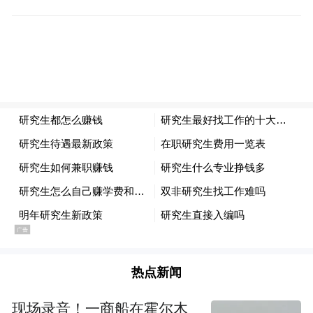
个全新的面貌，这就是我们的优势。”
“明星是跟不住戏的，明星是不能跟着你培养
观众的。”李伯男认为，我们的城市、我们的
剧场，需要我们自己的演员、自己的观众、
自己的明星，做自己原创的戏剧，而不是靠
明星去拉动票房，有的时候可能会揠苗助
长。
李伯男认为，话剧有别于电影，它有一种更
直接的审美感受、更内在的精神需求，同时
也能满足浅层次的娱乐要求，变成一种很时
热点新闻
尚的都市文化。杭州作为一个大都市，它的
现场录音！一商船在霍尔木