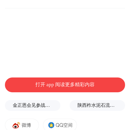
“之前我们话剧推得少，让观众误以为杭州没
有话剧，而跑上海去看。”浙江话剧团有限公
司艺术总监宋迎秋表示，以前很多人不会走
进剧场，不知道话剧是什么。但随着现在大
量剧目的推出，观众开始慢慢回归，一些演
员甚至有了自己的粉丝。
打开 app 阅读更多精彩内容
“一个城市如果没有剧场和书店，那么这个城
市是没有味道的，而杭州这个城市一定缺不
金正恩会见参战老兵和战时立功者
陕西柞水泥石流灾害致3人遇难
了这两样东西。”李伯男认为，不同于北京、
上海等地剧场的火热场面，杭州仍处于慢慢
培养的状态。在这个过程中，浙话艺术剧院