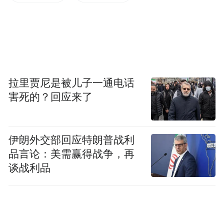
要不断地做贴近生活、现实、内心的好剧，
培养今天杭州的观众。
黄磊、孙莉演绎新版话剧《暗恋桃花源》，
黄渤、袁泉主演话剧《活着》....。。如今，
拉里贾尼是被儿子一通电话
越来越多的影视明星开始回归话剧的舞台，
害死的？回应来了
明星的号召力也在极大程度上拉动了票房。
那么，对于“浙话新势力”来说，如何才能在
伊朗外交部回应特朗普战利
话剧行业站住脚？
品言论：美需赢得战争，再
谈战利品
宋迎秋表示，明星有一个号召力，但是未必
就是最好的，明星和艺术家还有距离的。
“‘浙话新势力’整齐靓丽，一批人个个都精
彩，除演员外，整个舞美、营销等都呈现一