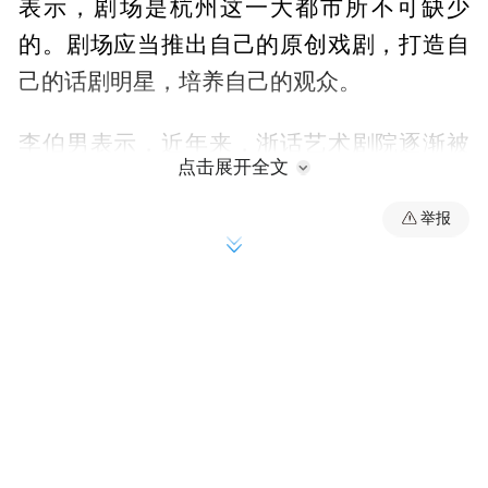
表示，剧场是杭州这一大都市所不可缺少
的。剧场应当推出自己的原创戏剧，打造自
己的话剧明星，培养自己的观众。
李伯男表示，近年来，浙话艺术剧院逐渐被
点击展开全文
越来越多的观众所熟悉，场子越来越热。一
开始观众可能对话剧的概念不熟悉，但现在
举报
已经愈发主动地去接受戏剧了。