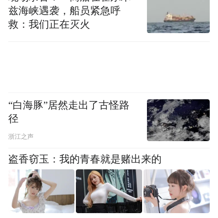
戏剧文明、舞台文化会呈现一种繁荣的趋
兹海峡遇袭，船员紧急呼
势。(完)
救：我们正在灭火
“白海豚”居然走出了古怪路
径
浙江之声
盗香窃玉：我的青春就是赌出来的