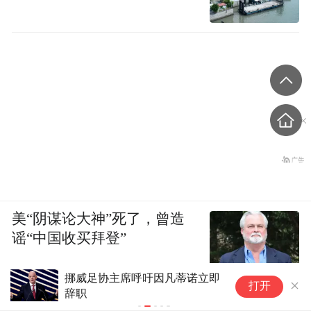
美“阴谋论大神”死了，曾造
谣“中国收买拜登”
挪威足协主席呼吁因凡蒂诺立即
暑
打开
辞职
令