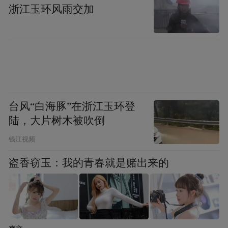
在新兴产业发展之初，如果政府过度支持，
浙江玉环风雨交加
产业就无法自我发展。故而，支持新兴产
业，应该有两个方向，第一是不能限制竞
争，必须秉持“谁能做好谁来做”的原则；第
二要有完整的退出计划，因为没有选择的不
断支持，就容易变成永远长不大的“幼稚产
台风“白海豚”在浙江玉环登
业”。尽管目前十八届三中全会的经济声响还
陆，大片树木被吹倒
没有实现，但黄益平却对此并不担心：“我们
钱江视频
的改革本身就是一个循序渐进的改革，落实
需要一个过程，大方向没问题就可以。”
盗香窃玉：我的青春就是赌出来的
开放的同时更要防范风险
事实上，需要竞争和开放的并不只新兴行