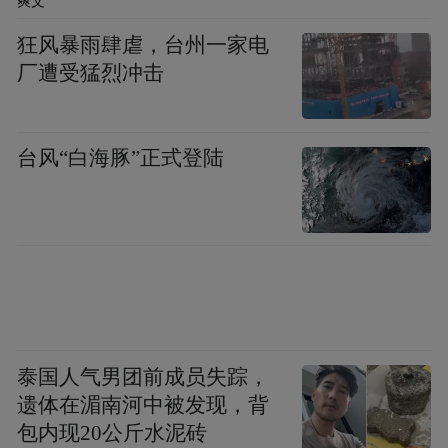
爽文
业，金融产业同样需要，甚至在黄益平看
狂风暴雨肆虐，台州一家电
来，对金融业的开放应该更大胆。正如整个
厂遭受猛烈冲击
经济改革开放，还有进一步改善的空间。当
然，进一步开放的同时更要防范风险，在开
放的过程当中，要构建宏观审慎监管的框
台风“白海豚”正式登陆
架。
泰国人气男团前成员失踪，
遗体在湄南河中被发现，背
包内现20公斤水泥砖