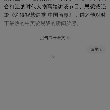
合打造的时代人物高端访谈节目、思想派强
IP《舍得智慧讲堂·中国智慧》，讲述他对时
下最热的中美贸易战的所闻所感。
做最值得的事方显智慧
点击展开全文
举报
曾经我们一度以为，华为中兴的科技产业崛