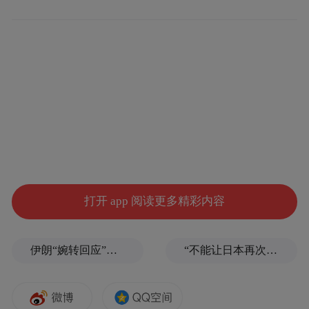
起，证明我国已经走到世界技术的前沿了。
但“中兴事件”却让我们看到我国核心技术领
域的不足。民间一时爆出“举全国之力，研制
中国芯，掌握核心技术”的声音。但实际上，
在全球化的背景，只要遵守了规则，不必掌
握全部的核心技术，没有任何一个国家可以
掌握所有核心技术。我们有能力去做最值得
做的事情，才是最聪明的做法。
打开 app 阅读更多精彩内容
伊朗“婉转回应”最高领袖病危传闻
“不能让日本再次走向战争”