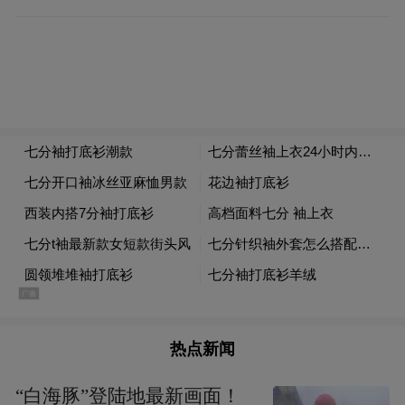
思想准备。改革开放四十年的成果，一方面
源于我国自身对经济发展的促进作用，另一
方面毫无疑问的得益于周围宽松的国际环
境，双方共同合作才是最好的结果。
竞争是前进最好的动力
国际上对我国改革开放之路一直很关注，尤
其是“中国制造2025”一度引发美国人恐慌，
他们更多的还是担心政府干预资源配置来支
持产业的发展。但实际上，我国早已看到政
府盲目干预市场的弊端。从十八届三中全会
热点新闻
开始，我国就开始重视偏重于市场化的经
济，而政府只管资本回报，不管企业经营，
“白海豚”登陆地最新画面！