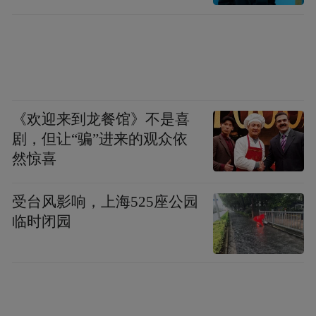
会合并成银保监会，把政策规则的制定功能
下放到央行。黄益平个人倾向的央行监管模
式，类似双峰模式，宏观审慎监管和行为监
管分裂开来，一个管公平交易，一个管宏观
风险。
《欢迎来到龙餐馆》不是喜
剧，但让“骗”进来的观众依
但无论如何，黄益平对时下中美贸易战中的
然惊喜
中国处境很淡定，有公平竞争的机会、在开
放的同时注意防范风险，中国经济发展之路
受台风影响，上海525座公园
临时闭园
未来可期。汇聚当代名家思想精髓，分享个
体在大时代中舍与得的中国智慧，敬请关注
由舍得酒业与凤凰网联合打造的时代人物高
端访谈节目《舍得智慧讲堂·中国智慧》，聆