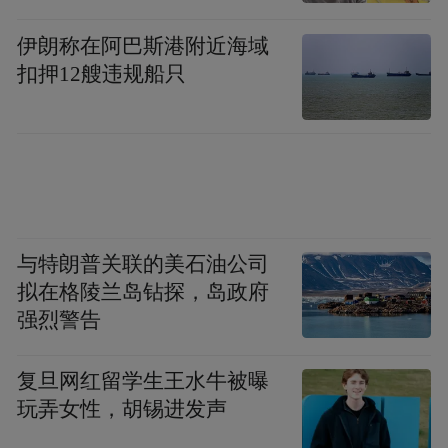
伊朗称在阿巴斯港附近海域
扣押12艘违规船只
黄益平做客《舍得智慧讲堂》
目前，“三会”变“两会”，一直被看做是提高
与特朗普关联的美石油公司
拟在格陵兰岛钻探，岛政府
金融监管力度的重要手段，在黄益平看来，
强烈警告
提高金融监管的独立性是当务之急：“金融委
统筹协调不同部门的政策力度，应该更强有
复旦网红留学生王水牛被曝
力一些，同时增强了央行的功能。”“一行三
玩弄女性，胡锡进发声
会”变“一行两会”，说白了就是银监会和保监