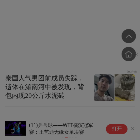
泰国人气男团前成员失踪，
遗体在湄南河中被发现，背
包内现20公斤水泥砖
滨冠军
星舰第13次试飞上面级溅落后
打开
赛
保持完整，但马斯克称回收情况
不乐观