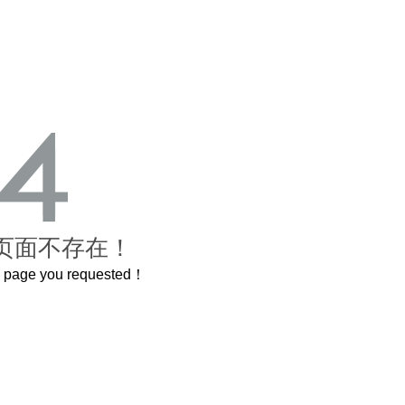
页面不存在！
he page you requested！
这个3.2米的长卷，还原了600岁的紫禁城