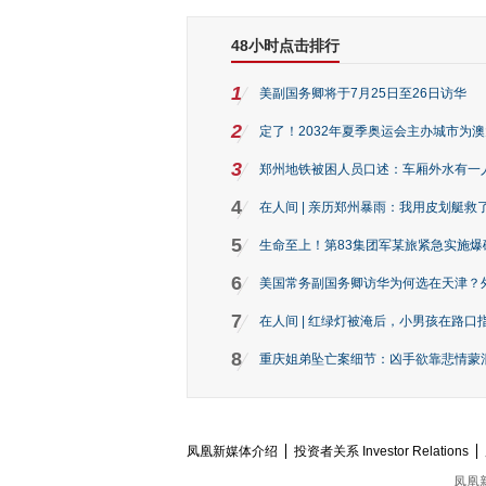
48小时点击排行
1
美副国务卿将于7月25日至26日访华
2
定了！2032年夏季奥运会主办城市为
3
郑州地铁被困人员口述：车厢外水有一
4
在人间 | 亲历郑州暴雨：我用皮划艇救
5
生命至上！第83集团军某旅紧急实施爆
6
美国常务副国务卿访华为何选在天津？
7
在人间 | 红绿灯被淹后，小男孩在路口指
8
重庆姐弟坠亡案细节：凶手欲靠悲情蒙混 
凤凰新媒体介绍
投资者关系 Investor Relations
凤凰