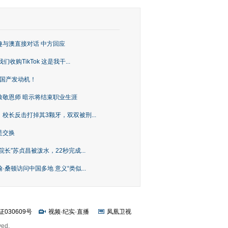
趣与澳直接对话 中方回应
购TikTok 这是我干...
上国产发动机！
致敬恩师 暗示将结束职业生涯
校长反击打掉其3颗牙，双双被刑...
是交换
长”苏贞昌被泼水，22秒完成...
桑顿访问中国多地 意义“类似...
证030609号
视频
·
纪实
·
直播
凤凰卫视
ved.