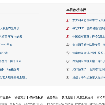
本日热榜排行
1
澳大利亚总理称中方无兴
2
澳大利亚布里斯班
微软CEO：去年特朗普要我们收
3
人多高 车厢内缺氧
中国空军官宣：歼-20用
4
了一个孕妇
女排国手晒全队聚餐照！
5
破分洪
河南醉汉闯进小学打校长，
6
外交部：两个原因
白宫回应孟晚舟案：这不
7
路，7位摄影师...
又打起来了！台湾省“行政院
8
警方现场勘察发现...
港媒：华尔街重要人物约翰·
广告服务
诚征英才
保护隐私权
免责条款
意见反馈
凤凰卫视介绍
京ICP
新媒体
版权所有
Copyright © 2019 Phoenix New Media Limited All Rights Reser