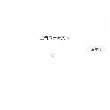
点击展开全文
周孟萱，台湾大学
举报
两条并行线，真的会因为一件事情而从此互
相重迭在一起吗？不知道你们是怎么想的，
但至少我是信了。现在看着微信群里大伙儿
的对话，脑海中都会不自觉地帮你们的文字
配音，我想，这就是所谓的思念吧！我想念
你们自由自在的互怼日常，也想念你们温暖
的笑容，短短十四天，与你们的回忆却有太