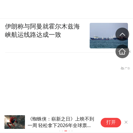
伊朗称与阿曼就霍尔木兹海
峡航运线路达成一致
《蜘蛛侠：崭新之日》上映不到
魅
打开
一周 轻松拿下2026年全球票房
半
冠军
未
陕西柞水遭遇大暴雨，五千