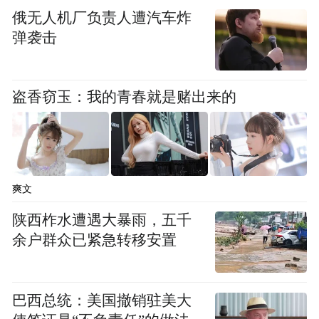
禁想起爬上象山的那晚，每个人都气喘吁
俄无人机厂负责人遭汽车炸
弹袭击
吁，却为眼前的美景所震慑……还有好多美
好的回忆，都是与你们一起创造的。非常谢
谢在我的十九岁遇见了你们，因为你们让我
盗香窃玉：我的青春就是赌出来的
知道，就算是素昧平生，也可以因为一次营
队而成为一辈子互相依靠的好伙伴。
-
爽文
“再见了，伙伴们！”
陕西柞水遭遇大暴雨，五千
余户群众已紧急转移安置
“没事，我们一定会再相见的。”你温柔的
说。
巴西总统：美国撤销驻美大