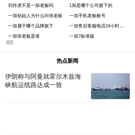
为大家都有相同的想法，才能毫不害羞地说
着天真的梦想。或许未来我们并不会成为一
起打拼的伙伴，但我们都知道每个人的心
中，都是衷心的祝福彼此能成为理想中的自
己。
营队结束早已多时，但是谢谢我们的生活中
热点新闻
还是充满了彼此。知道台湾发生了什么重大
伊朗称与阿曼就霍尔木兹海
事故，你们是第一个发讯息关心我们的人；
峡航运线路达成一致
说到赏星的经验，我第一个想到的是和你们
在阿里山上抬头仰望广袤无垠星空的那晚；
说到好喝的饮料，我第一个想到的竟是远在
长沙，和你们一起品尝并发誓一定要再一起
喝一次的茶颜悦色；看到台北的夜景，我不