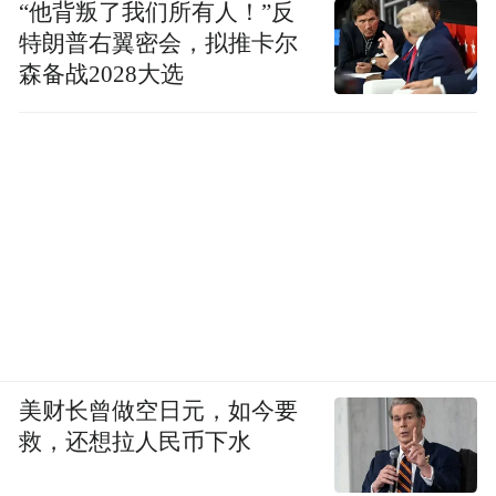
我一向认为文
题，但不是一个操作性东西。
“他背叛了我们所有人！”反
化批评的价值就是参与社会建设。我觉得批
特朗普右翼密会，拟推卡尔
森备战2028大选
评就是建设，两者之间很难区别，很多批评
的东西经常很有正能量，全是正面的就很有
负能量、没希望，如果大家都在批评那就还
是很有希望的，说明大家有期待。
如果说批
评没有建设性的话，那我们为什么要批评
呢。
我发现眼下的评论，包括很多个人公号的评
论，从总体的面貌来讲，还是否定或者说调
美财长曾做空日元，如今要
侃居多。除了大家要宣泄，是不是在操作性
救，还想拉人民币下水
上这种评论的困难也会更少？