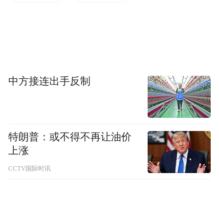
王晓渔：专业批评我想应该一直有存在，不
是存在什么时代就成了突然没了。说到网络
的自媒体，我倒不认为是2005
年以后的，其
实网络时代就开启了自媒体时代。我最初上
中方接连出手反制
网是2000
年的时候，那个时候往往是很多时
候对思想化非常感兴趣的，每个人办一个网
站，互相之间连接、交往，这个就是非常标
特朗普：或不得不再让油价
准的自媒体。到了后面很快就进入到一个新
上涨
时代，BBS
时代，很难说是自媒体，但那时
CCTV国际时讯
候是有公共空间的。2003
年以前的网络就相
当于一个个人的自媒体，然后BBS
构成公共
空间，两方相对而言平衡得都很好，一方面