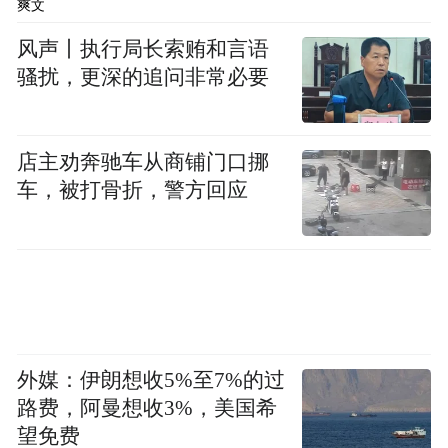
爽文
字的文章，我一般是用满两个小时的，很多
风声丨执行局长索贿和言语
时评的作者是可以半个小时写一篇一千多字
骚扰，更深的追问非常必要
时评往往是表达一个观点的立场，
的文章。
但是你没法来比较充分地来提供我为什么持
这个理论。文化批评的“批评”不仅是说赞同
店主劝奔驰车从商铺门口挪
或反对，可能我们特别认同的某个理论，当
车，被打骨折，警方回应
然有很多是批评的，但更多的是包含分歧
的。文化评论，字数长一点的要稍微慢一点
来写作
，相对之下，凤凰文化可以容忍我们
稍微慢一点来写作。但是这有一个内在的我
们说的矛盾的地方，比如说大家在提到美国
外媒：伊朗想收5%至7%的过
像桑塔格这些文化批评的，那时候没有网
路费，阿曼想收3%，美国希
络，也未必是报纸，有的时候是一些杂志，
望免费