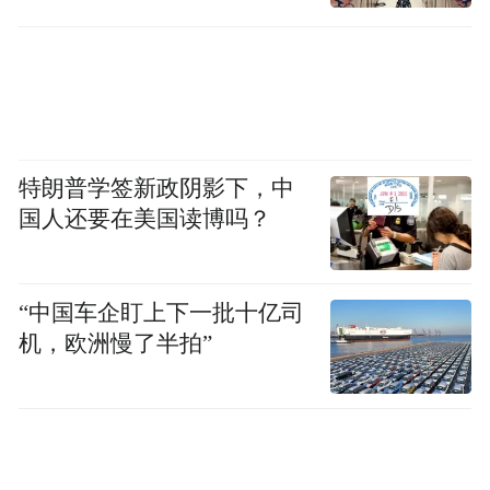
准备
人在做的东西，大家可能有一种被代言感，
大家已经被代言得太久了，现在都在强调个
性。那专业评论和读者受众这个矛盾您怎么
看？
特朗普学签新政阴影下，中
国人还要在美国读博吗？
王晓渔：应该没矛盾吧。比如我要表达什么
观点，所谓的知识分子要表达什么观点，公
众要表达什么观点，在网络时代应该不存在
“中国车企盯上下一批十亿司
此消彼长的关系。不管我前面说的个人的网
机，欧洲慢了半拍”
站时代，还是博客时代，还是BBS
的时代，
我们都可以举出他有可能此前是一无所知，
所以我认
但是因为他的言论被大家关注着。
为网络希望更多的开放空间，而不再限制一