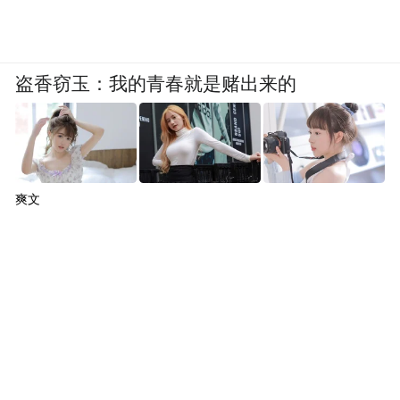
王晓渔：公共知识分子和公知好像变成两种
情感含义完全不同的词。提到公共知识分子
盗香窃玉：我的青春就是赌出来的
至少还是中性词，提到公知，基本上完全是
否定的。其实公共知识分子和知识分子其实
已经是一个同义反复了，因为知识分子这个
词产生在19
世纪后期做了一个区分，就是指
爽文
要介入公共事务的人，否则我们已经有现成
的名词叫专家，叫学者，那为什么还有一个
词叫知识分子。
当然我们也知道20
世纪的中国，到后面知识
分子越来越无法介入公共事务，以至于我们