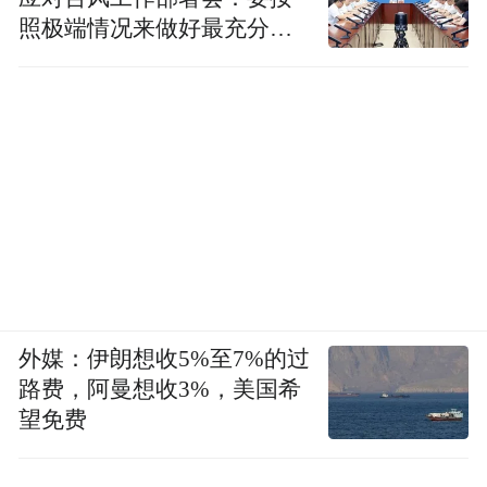
照极端情况来做好最充分的
社会和政府混为一谈，但实际上它们不但不
准备
是一回事，而且有不同的起源。他开篇第一
句话就区分了社会与政治，那知识分子也就
是我说的知识阶层，他主要做的其实是社会
阶层的事情。
文化批评主要是做社会建设，
要有一个我们所说的社会的空间和大家经过
讨论协商所形成的一种价值观，这是我们所
说的文化批评主要做的，或者我们广义而言
是我们说知识人所要做的事情。所以对公
外媒：伊朗想收5%至7%的过
知，批评人是可以的，但是问题在污名化，
路费，阿曼想收3%，美国希
反智在我们的传统里是源远流长的。
望免费