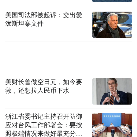
但是相对而言他的空间很多，网络发展也非
美国司法部被起诉：交出爱
常好。
泼斯坦案文件
晓渔兄刚才提到网络时代的时期划分，大家
对于自媒体的认知为什么在两微时代变得这
么强烈，大家在熟人网络里发表观点，他可
能觉得每一个观点都能受关注。但微博就是
一个大很多的海洋，到了博客时代可能只有
美财长曾做空日元，如今要
救，还想拉人民币下水
韩寒的博文会得到多少点击，我的博文就没
人看。最早时候个人以外的网站，那更不是
每个人都能办到的事，这涉及到参与的问
浙江省委书记主持召开防御
题。专业评论给大家的观感就是什么呢，他
应对台风工作部署会：要按
是知识分子写作、媒体发表的，甚至是媒体
照极端情况来做好最充分的