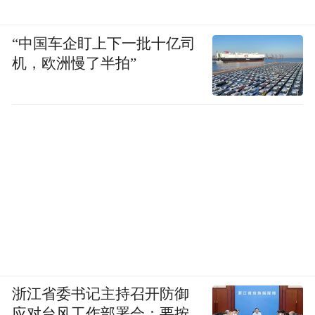
在前面加一个公共，以表明就说知识分子似
乎已经介入这么一个事务。但是把一个人称
“中国车企盯上下一批十亿司
为分子的话，基本上这个人就比较糟了，所
机，欧洲慢了半拍”
以不用知识分子这个词。称单个体为知识人
或者知识者，群体的话叫知识阶层。在此之
前的那个时代，从古代到现在的中间有一个
词是过渡的，叫智士阶级或者叫知识阶级。
我们要知道知识阶级和知识分子是非常不同
的概念，知识阶级意味着知识人是一个独立
的阶层，你有自己的独立的价格观，不必任
认同他的群体。
浙江省委书记主持召开防御
《常识》开篇这句话就很重要，有些作者把
应对台风工作部署会：要按