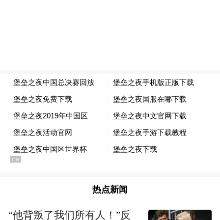
可以有公共空间，一方面有自己的媒体表
达。后来有博客维持了相当长的时间，反而
到了两微时代， 140
个字所能表达的东西是
有限的，与博客有非常大的差异。我个人挺
喜欢博客时代，我就某本书写一些感想，而
可以完全按照个人理念来写，不用考虑任何
读者的。而且到了最后会发现，你完全不考
虑读者的写作，反而会有很多读者看，读者
会恰恰跟你的趣味非常接近的。绝对数量未
必那么高，比如说我的文章如果在门户网站
发表的话，那一般有的时候会有几万几十万
热点新闻
看，但是在个人博客上面有可能仅仅是几千
人看。但是我个人通常觉得那个几千甚至是
“他背叛了我们所有人！”反