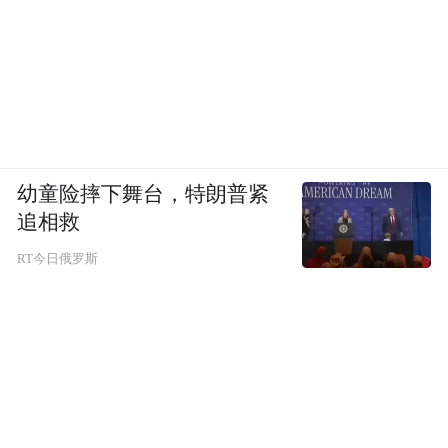
个准入证。
比如传统我们说的纸媒时代，纸
媒时代确实是存在一个比较严格的机制，但
我们说的网络几乎不存在这个范围。
现在大家最喜欢的一句话就是“你行你上”，
幼童险摔下舞台，特朗普紧
你觉得这种逻辑是正确的吗？
追相救
RT今日俄罗斯
王晓渔：我倒是觉得应该区分开，公众的评
论只要没什么违反法律的应该都可以，比如
我的文章下面有各种奇怪的评论，我觉得都
没有关系，这本身就是言论多样的一个呈
现，
我们不能希望一个所谓的言论开放是只