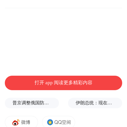
王晓渔
同济大学的文化批评研究所05年成立的时
候，我们的自媒体时代其实还没有充分地发
展起来，后来有了微博，紧接着有了微信，
越来越多发表观点、表达态度的平台。似乎
吐槽就是大家各自从事的一种批评，而且这
种吐槽里面不乏有才之人各种脑洞大开的调
侃，语言好像显得也很犀利。那么您觉得这
打开 app 阅读更多精彩内容
个能不能算是一种正确的批评？或者说在这
样一个乐于表达的状况之下，专业批评它还
普京调整俄国防部高层人事布局，重用实战将领削弱“办公室将军”
伊朗总统：现在与最高领袖的联系非常困难
有没有必要存在，如果有它存在的必要，那
是什么呢？