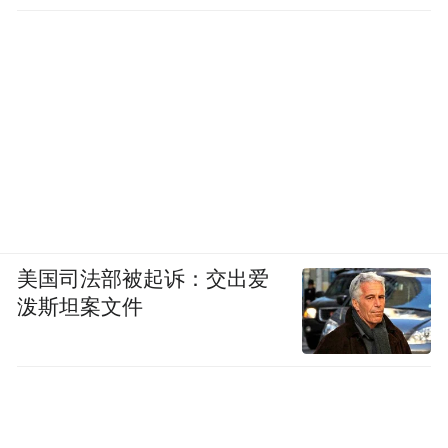
王晓渔：作为作者，每位作者一定都想到我
的文章是不存在的。每个人写的东西都会有
一个对象，像我的文化批评未必是写给公众
看的，我还是写给受过基本训练的、和教育
的对象来，因为如果反复讲给公众是非常低
效率的。我今天抱了一本潘恩的选集，他的
《常识》与我们日常所说的常识有很大的区
美国司法部被起诉：交出爱
别，潘恩所说的常识是经过大家反复讨论之
泼斯坦案文件
后所形成的关于价值观的共体。那我们所说
的常识是一个百科知识，比如说这个菜和另
我们今天所说的常识
外一个菜之间会冲突。
有可能是反常识的。所以我们文化批评的对