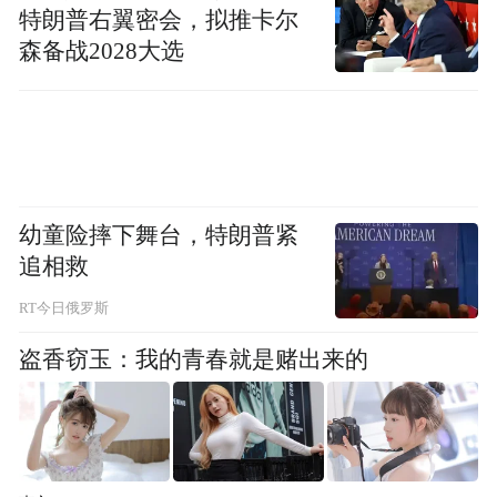
更为有效的传播方式，它的对象跟我们出就
特朗普右翼密会，拟推卡尔
某本书的版本有非常深入的讨论。所以在这
森备战2028大选
种情况下我有可能对谈到自媒体时代，我是
反而更加喜欢2005
年，甚至2007
，2008
年以
前的那么一个状态。
幼童险摔下舞台，特朗普紧
媒体刚刚几位其实都谈到了，媒体一个非常
追相救
大的职业的要求是要求有时间，时效性。两
RT今日俄罗斯
年来给凤凰文化也只写了一篇文章。我觉得
盗香窃玉：我的青春就是赌出来的
文化批评跟时评确实有着非常大的区别。时
评的运动模式确实是非常快的模式，我写作
速度太慢，我经常那个时候是下午四五点钟
收到电话，八点钟之前交，一篇一千四五百