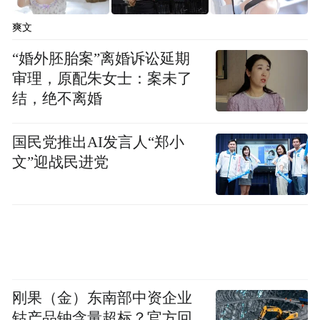
爽文
“婚外胚胎案”离婚诉讼延期
黄南州艺术馆馆藏级艺术品（名称：弥勒佛极乐
审理，原配朱女士：案未了
世界种类：彩唐
结，绝不离婚
国民党推出AI发言人“郑小
用料：玛瑙、绿松石、孔雀石、珊瑚等作
文”迎战民进党
者：国家级工艺美术大师斗尕先生）
刚果（金）东南部中资企业
黄南州艺术馆馆藏级艺术品（名称：五都财神种
钴产品铀含量超标？官方回