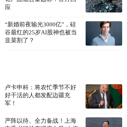
类：黑唐
应
“新婚前夜输光3000亿”，硅
用料：黑墨、纯金作者：省级工艺美术大师
谷最红的25岁AI股神也被当
索南先生）
韭菜割了？
作为战略合作方东方润影的创始人--博尔塔娜
女士始终致力于民族文化的传承与弘扬。将
民族文化创造性的转化、创新性的发展，是
卢卡申科：将农忙季节不好
东方润影一直以来的追求。此次，东方润影
好干活的人都发配边疆充
与北京宗喀文化牵手，将全面提升热贡文化
军！
在内地乃至世界的影响力，使得宝贵的文化
遗产真正地"活"起来，传下去。
严阵以待、全力备战！上海