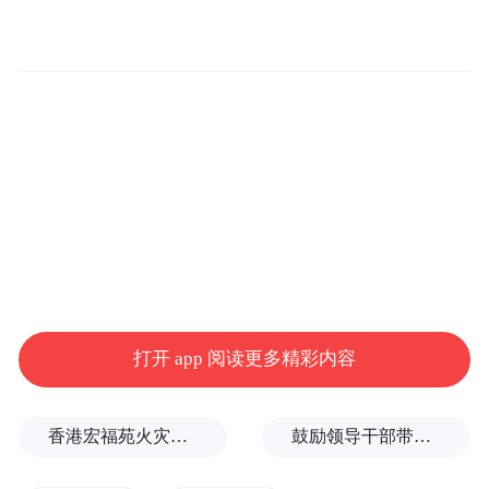
双方正式签署战略合作协议
北京宗喀文化董事长、热贡文化宣传大使仁
打开 app 阅读更多精彩内容
增尖措先生在接受记者采访时表示："北京宗
喀文化是青海省黄南州热贡文化生态保护实
香港宏福苑火灾跨部门调查最终报告：大火或由烟头引起
鼓励领导干部带头休假之后又撤回文件，到底什么意思嘛？
验区管委会、黄南州文化体育局、黄南州热