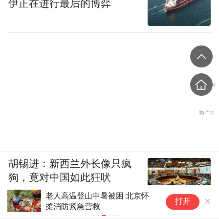
伊正在进行最后的博弈
胡锡进：新西兰外长像只疯
狗，竟对中国如此狂吠
美上诉法院裁决要求美政府停止
斯
打开
白宫宴会厅项目
不
究