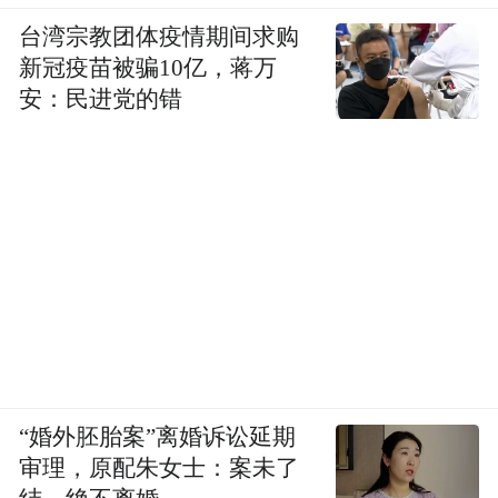
台湾宗教团体疫情期间求购
新冠疫苗被骗10亿，蒋万
安：民进党的错
“婚外胚胎案”离婚诉讼延期
审理，原配朱女士：案未了