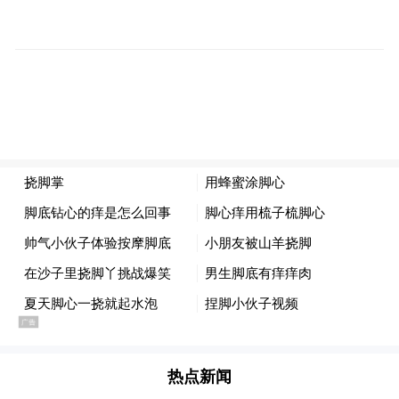
仁增尖措先生介绍唐卡文化
据了解，热贡文化是我国藏传佛教艺术的重
要流派，在艺术形式上以唐卡为首要代表，
另有堆绣、雕塑等多种形式，因发祥于青海
省黄南藏族自治州同仁县隆务河畔的热贡
（藏语"金色谷地"）而得名。北京宗喀文化
热点新闻
作为国内最具权威性和规范性的热贡文化研