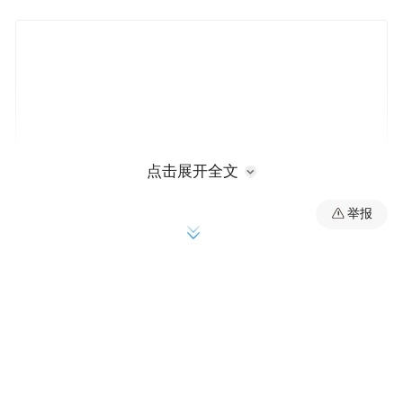
点击展开全文
举报
北京宗喀文化董事长仁增尖措（左）与东方润影
总经理博尔塔娜（右）合影