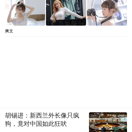
爽文
胡锡进：新西兰外长像只疯
狗，竟对中国如此狂吠