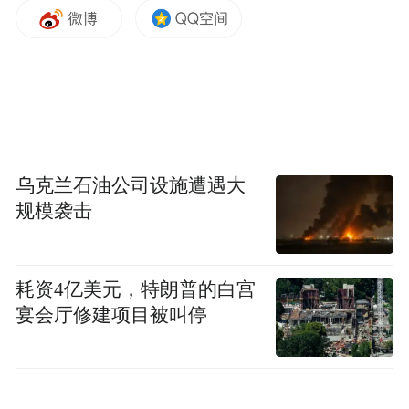
贡艺术馆三方官方唯一授权的对外宣传交流
活动单位，肩负着弘扬与传承热贡文化艺术
的使命。此次与东方润影的合作，正基于双
方在'弘扬民族文化打造艺术精品'上达成的高
度共识，以及东方润影在民族文化和艺术方
面的影响力。双方将会通过互联网创新思维
乌克兰石油公司设施遭遇大
推广热贡文化，优化传统艺术品市场的推广
规模袭击
模式。"
耗资4亿美元，特朗普的白宫
宴会厅修建项目被叫停