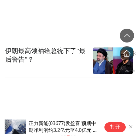
伊朗最高领袖给总统下了“最
后警告”？
正力新能(03677)发盈喜 预期中
Take-Tw
打开
期净利润约3.2亿元至4.0亿元 同
比增长约45.5%至81.8%