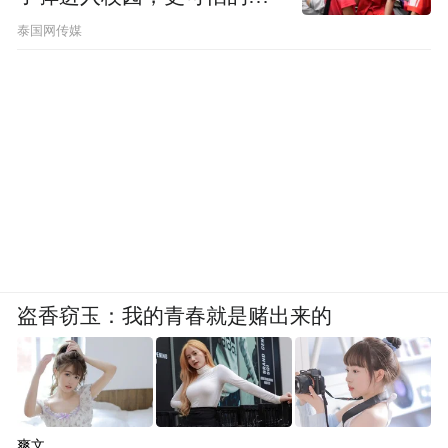
族武术、畲族礼仪，也在村里多年搭起歌
节公布了
泰国网传媒
台，办起了畲族歌会。此外，他本人一年还
会义务主持畲族传统婚礼达50多场次。也正
是由此，2010年，雷其松被福建省政府授予
了“闽东畲族婚俗代表性传承人”称号。
现在的雷其松仍然和妻子一起住在山上的老
屋，小心守护着畲族文化传承的瑰宝，正如
霞浦县溪南镇党委书记周文玲曾说，“他是一
盗香窃玉：我的青春就是赌出来的
名普通的文化协管员，每月只拿100元的工
资，却干着守护畲族文化的大事。”
追溯这一切的源泉，也许恰恰就是雷其松曾
爽文