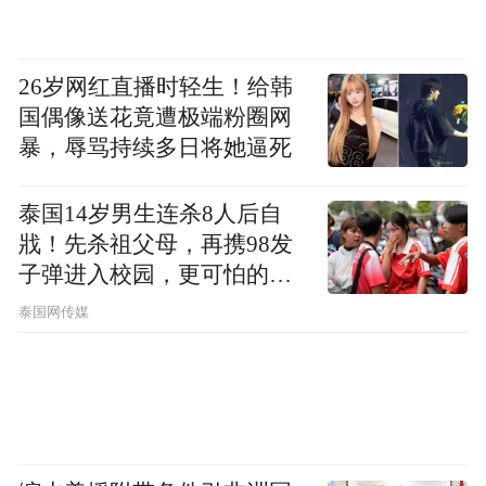
保留下来，他赶紧凑了3.8万元买下这栋老
宅。可当他想将老宅搬迁回老家时，却发现
费用高达20万元。雷其松只好又向亲戚求
26岁网红直播时轻生！给韩
助，终于筹齐了所有费用。最近雷其松告诉
国偶像送花竟遭极端粉圈网
暴，辱骂持续多日将她逼死
记者，这栋木质老宅的复原再有一两个月就
可以全部完成，“所有的构件都按原样重建，
泰国14岁男生连杀8人后自
保持原貌。”。
戕！先杀祖父母，再携98发
子弹进入校园，更可怕的细
节公布了
传承文化倾尽所有无所惜
泰国网传媒
连续十几年，雷其松探访了许多闽浙两省的
畲族村庄，在亲人支持乃至外借债务的支撑
下，他前后共花去了60多万元，而他收集的