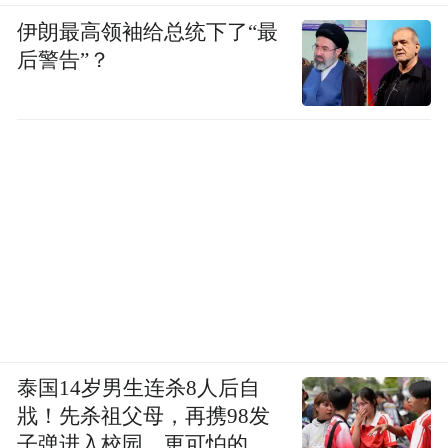
一半，一举建起了一座“畲族文物博物馆”，
伊朗最高领袖给总统下了“最
后警告”？
向世人免费开放。
如今，雷其松的生活已经从以往的上午行医
卖药、下午探访保护文物，逐渐转变为全天
埋头收集整理文物，并为来往游人做义务讲
解。他说，自己的工作属于“收集不难，保护
难”，一个人的精力十分有限，但“为了畲族
文化的传承，为了畲族文化的深挖，这样的
付出还是值得的。”
泰国14岁男生连杀8人后自
戕！先杀祖父母，再携98发
身为“文化协管员”，雷其松还研究畲歌、畲
子弹进入校园，更可怕的细