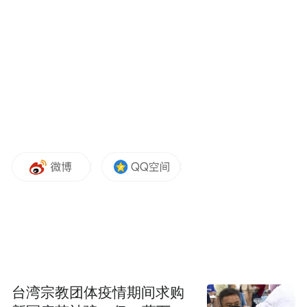
上的传承，他始终有些不安。
十几年前正是农村变迁最为风起云涌的年
代，人人都盼望日子过得好一点、再好一
点。看着平日里常见的老宅子、旧物件，和
外界的水泥砖房、高楼大厦相比，总让人感
觉是那么残破不堪。而这样的环境下，一些
有价值的畲族文物、古民居也不时会遭到盗
卖和破坏。
雷其松目睹着村里正在发生的变化，心疼几
百年祖辈的心血面临覆灭，更为村民们保护
台湾宗教团体疫情期间求购