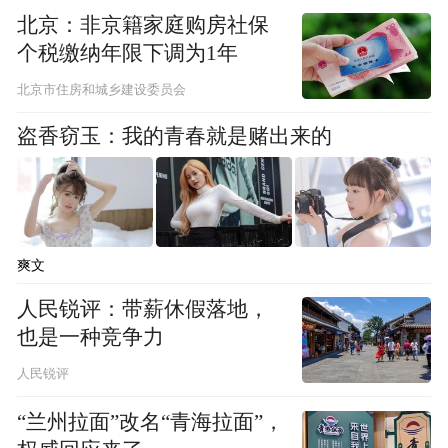
宅，但各家都有困难，更想不到一块去，根
北京：非京籍家庭购房社保
本劝不动。”这种情况下，雷其松只有不断在
个税缴纳年限下调为1年
自己身上做出牺牲。
北京市住房和城乡建设委员会
盗香窃玉：我的青春就是赌出来的
2006年，村里一户人家三兄弟住房困难，打
算将自家“举人府”的祖屋拆除，改建新式的
砖混水泥房。这是座明清时期的古建筑，保
存完好，极具历史文化价值。雷其松苦劝无
爽文
果，还反而遭到对方的白眼：“我拆自己家的
人民锐评：带薪休假落地，
房屋，关你什么事。”
也是一种竞争力
人民锐评
双方争执不下时甚至起过冲突，最终雷其松
“兰州拉面”改名“青海拉面”，
决定，将自家100平方米的宅基地让给这家兄