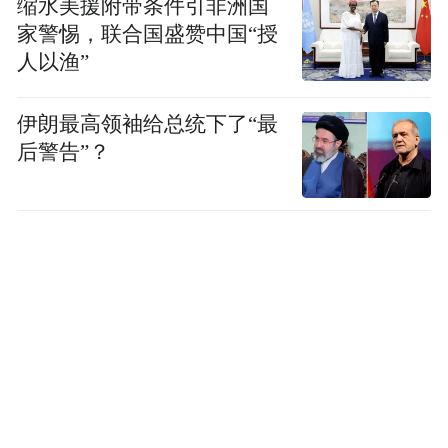
缩水美援附带条件引非洲国
具有一定价值的文物也达到了1000多件。从
家警惕，联合国盛赞中国“授
畲族的医书、田契、厝契、山契、地契、脉
人以渔”
书、中华民国身份证，到清朝秀才考卷、明
伊朗最高领袖给总统下了“最
清宋代的瓷器、木雕，再到畲族祖图、绣花
后警告”？
鞋、头饰……每一件文物都倾注着雷其松保
护、传承畲族文化的专注与执着。
为了这些文物，雷其松倾尽所有，村民甚至
戏谑他得了“文物病”。而多年以来，雷其松
的故事也不断得到当地民宗委、文化厅等部
门的关心。特别是在2008年，正当雷其松因
专注文物保护而无力养家以致灰心丧气之
时，他在当地政府的支持下将自家房屋辟出