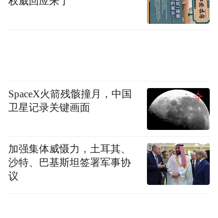
权威回应来了
弟，如此才保住了那座200多年的古民居。最
近这些年，那户人家逐渐意识到古建筑的价
值，不禁感慨：“多亏他当时死命阻止，不然
哪里还会保存到现在。”
SpaceX火箭残骸撞月，中国
2012年，又一道难题摆在雷其松面前。他在
卫星记录关键画面
霞浦松柏乡发现了一栋旧时地主的三层木结
构老宅。房屋早已老旧腐朽，屋主打算将它
加强集体威慑力，土耳其、
拆除，并将木料以每担80元的价格卖掉当柴
沙特、巴基斯坦签署军事协
烧。
议
雷其松看到十分心急，老宅已不多见，必须