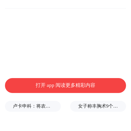
阴，化作生活中看似习以为常、却又割舍不
下的一份牵挂。
由于祖上行医，雷其松很小就从爷爷手上学
会了畲族医药技术，17岁开始行医卖药，后
来又在镇里开了一间青草药店。每天诊治二
三十个病人，生活虽不富裕，却自有一番天
地。
打开 app 阅读更多精彩内容
2001年的一天，雷其松在正在青草药店坐
卢卡申科：将农忙季节不好好干活的人都发配边疆充军！
女子称丰胸术9个月后确诊乳腺癌，医美机构：手术不可能引发癌症，建议走司法途径
堂，无意中看到一篇关于“抢救畲族文化”的
报道，一向钟爱老物件的他清晰地感到内心
一阵触痛。想起自己村子里的老宅和许多祖