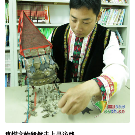
疼惜文物毅然走上寻访路