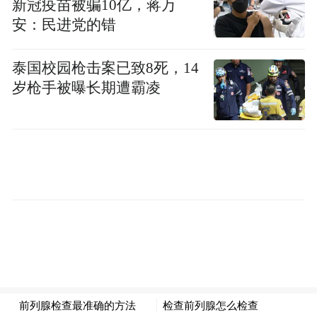
畲族文物的意识越来越淡漠而感到焦虑。很
新冠疫苗被骗10亿，蒋万
安：民进党的错
明显，保护这些老物件已经是刻不容缓的事
情，但究竟该如何保护？雷其松没有想得太
泰国校园枪击案已致8死，14
多，只是单纯地希望尽全力把老物件们小心
岁枪手被曝长期遭霸凌
看护起来，还要劝导村里的人家不要拆建老
宅，留下这片古村的原貌。
2002年雷其松向村两委自荐，担任了村文化
协管员。除了日常的做板报、办书屋，他开
始大力宣传文物保护的意义和知识，并且更
加专注地去寻访、收集各类古老的畲族文
物。