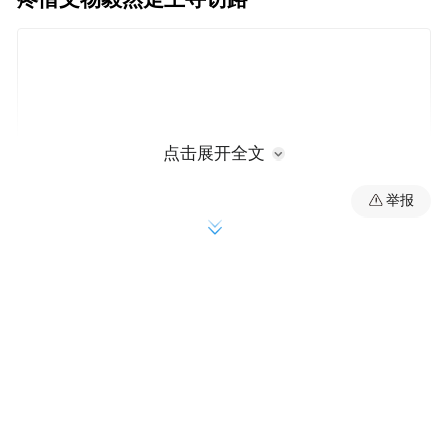
点击展开全文
举报
身为一个地地道道的畲族人，雷其松从小就
在半月里村的老宅庭院间长大。这里的青砖
石门、典籍乐章是他生命里最初的记忆，也
仿佛一种印记，伴随他一路走过近40年光