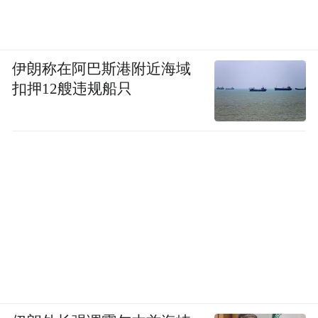
伊朗称在阿巴斯港附近海域
扣押12艘违规船只