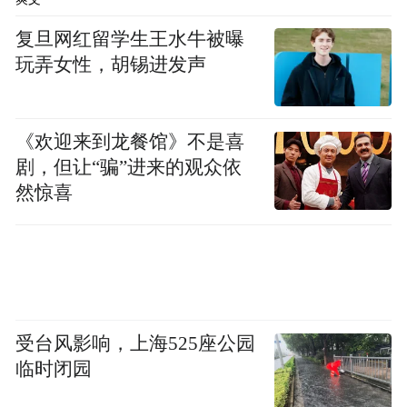
复旦网红留学生王水牛被曝
玩弄女性，胡锡进发声
《欢迎来到龙餐馆》不是喜
剧，但让“骗”进来的观众依
然惊喜
受台风影响，上海525座公园
临时闭园