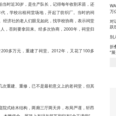
伯当时近30岁，是生产队长，记得每年收割禾苗，还
W
万
年代，学校出租祠堂场地，开起了纺织厂。当时的祠
。经济社的老人们眼见如此，找学校协商，表示祠堂
对
跃
人，否则要拿回来。经多次协商，2000年，祠堂归
别
折
00多万元，重建了祠堂。2012年，又花了100多
“
几次重建、重修，已不是最初意义上的老祠堂，但其
庭院式砖木结构，两廊三厅两天井，布局严谨，轩昂