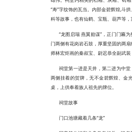
雄伟。祠堂内精美的石雕、灰雕、砖雕
“寿”字纹饰的瓦当。内部金碧辉煌,斗
科等故事，也有仙鹤、宝瓶、葫芦等，
“龙图启瑞 燕翼贻谋”，正门门匾
门两侧有花岗岩石鼓，厚重坚固的两扇
师林宏炬画的秦叔宝、尉迟恭全副武装
祠堂第一进是天井，第二进为中堂
两侧挂着的贺牌，无不金碧辉煌、金
桌，上供奉着族人祖先的牌位。
祠堂故事
门口池塘藏着几条“龙”