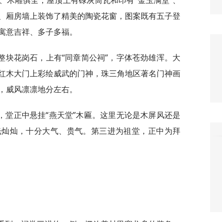
、木雕俱全，屋顶上有碌灰筒瓦和印有“金玉满堂”、
拱、厢房墙上装饰了精美的陶瓷花窗，图案既有五子登
寓意吉祥、多子多福。
为整块花岗石，上有“同章简公祠”，字体苍劲雄浑。大
红木大门上彩绘威武的门神，珠三角地区著名门神画
，威风凛凛地分左右。
，堂正中悬挂“燕天堂”木匾。这里无论是木屏风还是
光灿灿，十分大气、贵气。第三进为祖堂，正中为拜