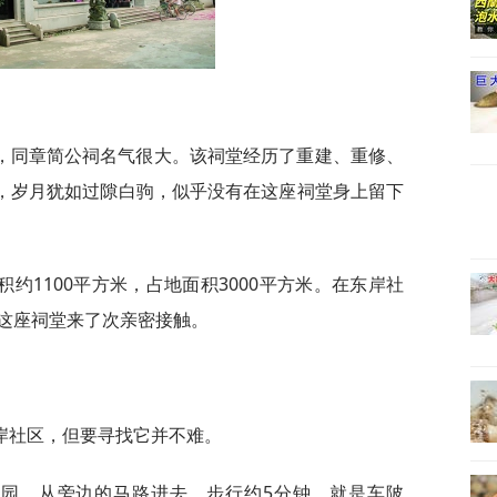
，同章简公祠名气很大。该祠堂经历了重建、重修、
彩，岁月犹如过隙白驹，似乎没有在这座祠堂身上留下
约1100平方米，占地面积3000平方米。在东岸社
这座祠堂来了次亲密接触。
岸社区，但要寻找它并不难。
花园，从旁边的马路进去，步行约5分钟，就是车陂