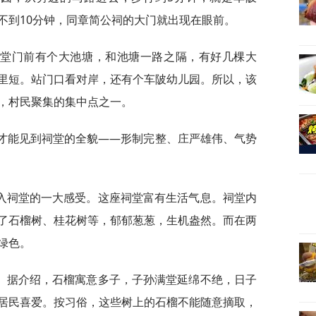
不到10分钟，同章简公祠的大门就出现在眼前。
祠堂门前有个大池塘，和池塘一路之隔，有好几棵大
里短。站门口看对岸，还有个车陂幼儿园。所以，该
，村民聚集的集中点之一。
，才能见到祠堂的全貌——形制完整、庄严雄伟、气势
入祠堂的一大感受。这座祠堂富有生活气息。祠堂内
了石榴树、桂花树等，郁郁葱葱，生机盎然。而在两
绿色。
。据介绍，石榴寓意多子，子孙满堂延绵不绝，日子
居民喜爱。按习俗，这些树上的石榴不能随意摘取，