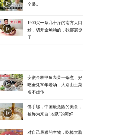
全带走
1900买一条几十斤的南方大口
鲶，切开金灿灿的，我都震惊
了
安徽金寨甲鱼卤菜一锅煮，好
吃全凭30年老汤，大别山土菜
名不虚传
佛手螺，中国最危险的美食，
被称为来自“地狱”的海鲜
对自己最狠的生物，吃掉大脑