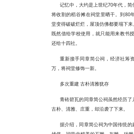
记忆中，大约是上世纪70年代，简
将收割的稻谷摊在祠堂里晒干。到80
堂变得破破烂烂，屋顶仿佛都要塌下来
既然借给学校使用，就只能用来教书授
还给十四社。
重新接手同章简公祠，经济社筹资2
万，将祠堂修饰一新。
多次重建 古朴清雅犹存
青砖碧瓦的同章简公祠虽然经历了
古朴、清雅、庄重，却沿袭了下来。
据介绍，同章简公祠为中国传统的