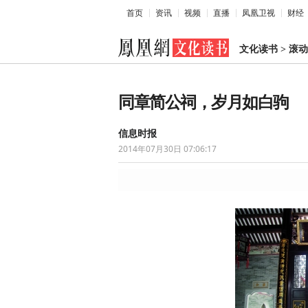
首页
资讯
视频
直播
凤凰卫视
财经
文化读书
>
滚动
同章简公祠，岁月如白驹
信息时报
2014年07月30日 07:06:17