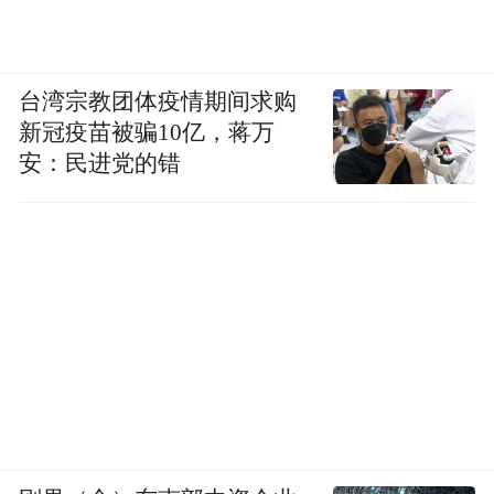
帅彦(《南方都市报》编辑，文学博士)
台湾宗教团体疫情期间求购
新冠疫苗被骗10亿，蒋万
3月16日，第十二届华语文学传媒大奖终评会
安：民进党的错
在顺德陈村花卉世界召开，作家苏童、麦
家、马原，文学评论家徐敬亚、阎晶明、谢
有顺和帅彦七位终审评委出席了会议，他们
针对年度杰出作家、年度小说家、年度诗
人、年度散文家、年度文学评论家、年度最
具潜力新人等六个奖项，进行了近四个小时
的热烈讨论，最终投票产生了六位获奖者。
谢有顺教授担任本次终评会的召集人，并主