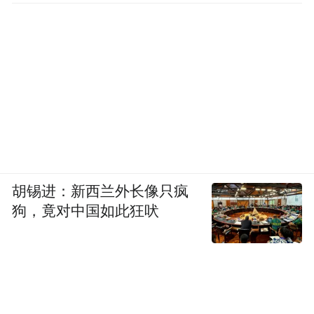
按照评审规则，先从每个奖项的五部候选作
品中，选出两部作品进入第二轮投票，第二
轮再从两部作品中，选出最终的获奖者。
增补年度杰出作家候选人余华
此次争夺“年度杰出作家”的作品包括，黄永
胡锡进：新西兰外长像只疯
狗，竟对中国如此狂吠
玉的《无愁河的浪荡汉子：朱雀城》、阎连
科的《炸裂志》、西川的《我和我：西川集
1985-2012》、韩少功的《日夜书》、洛夫的
《洛夫诗歌全集》五部作品。