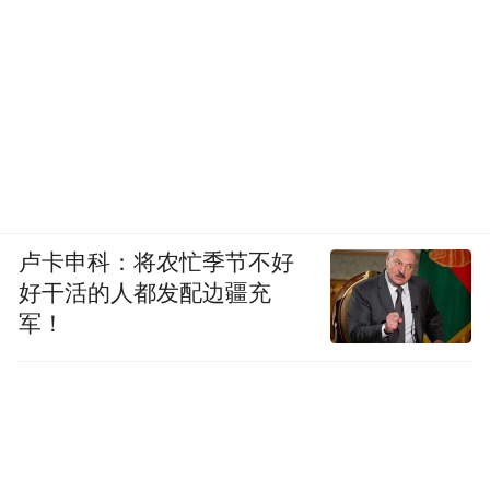
苏童认为：“我同意马原的看法，华语文学传
媒大奖如果一直没有选择余华，是让人遗憾
的。在作品都没有达到自己的顶峰的时候，
选人很重要，而当我们想选某个作家，这个
作家又恰恰在当年度出现了一部众望所归的
作品，这个概率是极低的。余华就是可以选
卢卡申科：将农忙季节不好
择的人，尽管他的《第七天》确实有争议。”
好干活的人都发配边疆充
谢有顺也提出了自己的看法：“《炸裂志》之
军！
于阎连科，并不是他最好的作品，可以获得
提名，余华的《第七天》也可以获得提名。
初评委没有把《第七天》提上来，或许有他
们的道理，但无论如何，余华的重要性不容
忽视。”随后，其他6位评委对马原的增补动