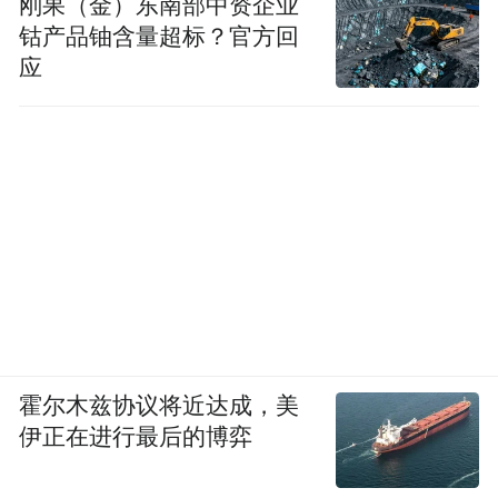
刚果（金）东南部中资企业
持了终评会议。
钴产品铀含量超标？官方回
应
华语文学传媒大奖已经进入第十二个年头，
终审评委对评奖规则已经比较熟悉。终评会
一开始，谢有顺就强调，我们实行的是记名
投票、公开讨论，每个人都可以坚持自己的
意见，但也欢迎互相说服，一切以自己的艺
术良心为准则。尤其是华语文学传媒大奖的
影响力越来越大，外界对它的关注也越来越
多，任何一个环节缺乏公信力，都会损害这
霍尔木兹协议将近达成，美
个奖的价值，因此，望大家一如既往地秉着
伊正在进行最后的博弈
公心，遴选出真正优秀的获奖作品。