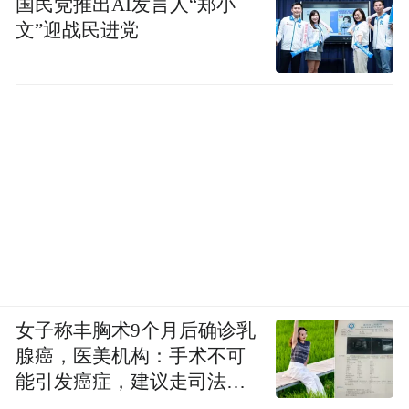
国民党推出AI发言人“郑小
活灵活现，他独特的叙事语言我也特别喜
文”迎战民进党
欢。”
而评委马原则表示，他想启动终审评委增补
程序，动议增补余华的《第七天》进入“年度
杰出作家”提名。谢有顺解释说，根据华语文
学传媒大奖评奖规则，“若终审评委认为提名
作品出现遗漏，由一名评委动议，4名或4名
以上评委附议，该作品可增补进入提名名
单，进入终审评奖。”马原启动增补程序的理
女子称丰胸术9个月后确诊乳
由是：“一个重要的文学奖项不应错失余华这
腺癌，医美机构：手术不可
样一个重要的作家。之前几年，余华的作品
能引发癌症，建议走司法途
径
《兄弟》，因分上下两部在两个年度出版而