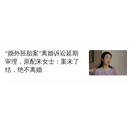
“年度杰出作家”作为华语文学传媒大奖的“重
头戏”，阎连科、黄永玉、洛夫都是竞争的热
门人选。各个评委都陈述了自己心仪的是哪
部作品。评委徐敬亚敬佩作家黄永玉，同时
倾向于把奖颁给台湾诗人洛夫，“黄永玉和洛
“婚外胚胎案”离婚诉讼延期
夫都是九十岁高龄，他们在文学上的努力值
审理，原配朱女士：案未了
结，绝不离婚
得我们尊敬。洛夫的诗意方式是古典的，构
成方式主要是短诗，但是长诗缺乏一以贯之
的气概。他是里程碑式的人物，将近九十
岁，扎扎实实写了六十年，当之无愧。”在评
委苏童看来，阎连科作品里的“野心我们都看
得到，包括一以贯之的对社会现实的发声和
批判的欲望”。评委麦家倾向的则是阎连科和