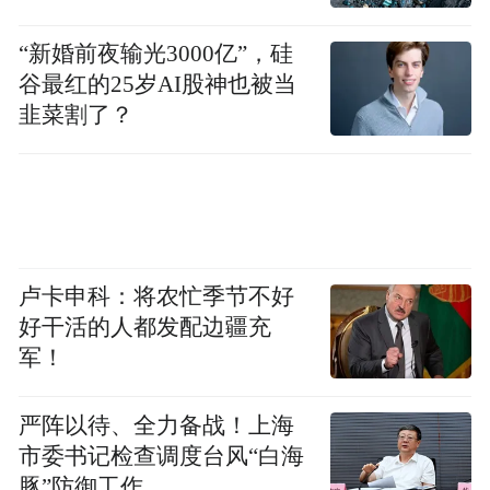
“新婚前夜输光3000亿”，硅
谷最红的25岁AI股神也被当
韭菜割了？
《写作的叛徒》，孙郁著，海豚出版社2013
年5月版。
卢卡申科：将农忙季节不好
好干活的人都发配边疆充
军！
严阵以待、全力备战！上海
市委书记检查调度台风“白海
豚”防御工作