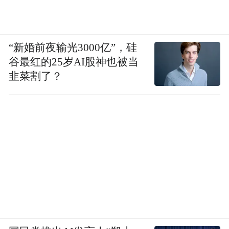
洛夫：“用小说用艺术标准去看，《炸裂志》
有让人遗憾的地方。但阎连科这些年对我们
“新婚前夜输光3000亿”，硅
这个时代和社会的把握与关注，体现了作家
谷最红的25岁AI股神也被当
的良心和关怀，他可能在中国作家中走到了
韭菜割了？
最前面。”谢有顺表示，韩少功的小说很好，
但考虑到之前已经获过我们的大奖，可不再
考虑，而西川这本诗集中的作品，太过良莠
不齐，获奖肯定勉强。“阎连科是一个有雄心
的作家，他对现实的批判或许用力过猛了，
但他一直在探索、一直在寻找一种真实的努
力值得赞许。”而支持黄永玉的评委帅彦认
为，“《无愁河的浪荡汉子》写得很松弛，很
潇洒，画面感很强，他把小时候的场景写得