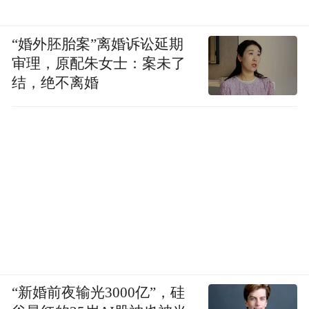
在年度小说家的评选中，竞逐开始激烈化，
田耳、路内、陈希我的作品都得到终审评委
“婚外胚胎案”离婚诉讼延期
审理，原配朱女士：案未了
的认可，这份候选名单也被苏童认为是最成
结，绝不离婚
功的一份，“它在给我制造难题，难以取
舍”。
“田耳的作品《天体悬浮》比较有特点，比如
关于派出所的生活让我印象很深刻，小说里
面没有注水的细节，有时甚至太干了，他的
描写几乎让我喘不过气来。”苏童说。他和徐
敬亚都倾向于路内和田耳。而麦家除了推荐
田耳的作品，也推荐了陈希我的作品，在麦
“新婚前夜输光3000亿”，硅
家看来，“陈希我的写作有一贯性，从《抓