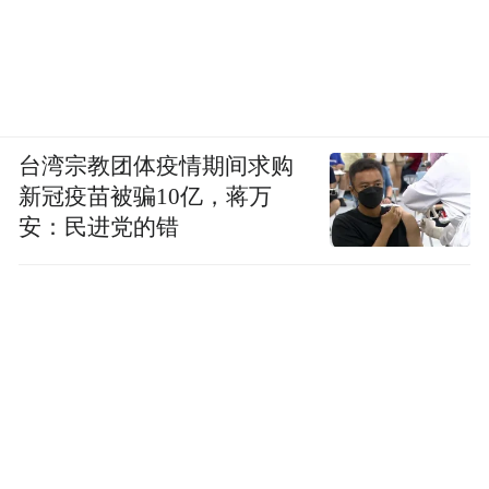
议进行了表决，共有4位评委同意增补《第七
天》进入提名名单。根据评选规则，马原的
动议通过，余华进入了“年度杰出作家”的提
名名单。
台湾宗教团体疫情期间求购
新冠疫苗被骗10亿，蒋万
安：民进党的错
随后第一轮投票，余华和阎连科入围年度杰
出作家的最终评选。在最后一轮投票中，余
华以4票的微弱多数，获得了“年度杰出作家”
的大奖。
年度小说家