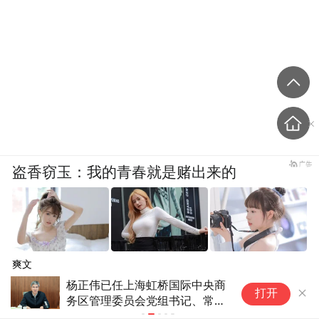
最终，陈希我和田耳进入年度小说家的竞逐
行列，第二轮投票中，田耳获得4票，赢得年
度小说家奖项。
年度诗人
盗香窃玉：我的青春就是赌出来的
“这次来我真的很犹豫，五味杂陈。”在年度
诗人的评选中，徐敬亚说。他回忆起第一次
参加评选时，很流畅地连续看完三十本书，
最后黄灿然当选年度诗人，“那是巨大的享
爽文
杨正伟已任上海虹桥国际中央商
卢
受”。而现在这一届年度诗人评选中，他青睐
打开
务区管理委员会党组书记、常务
活
张执浩：“张执浩的诗意方式是怎么构成的？
副主任