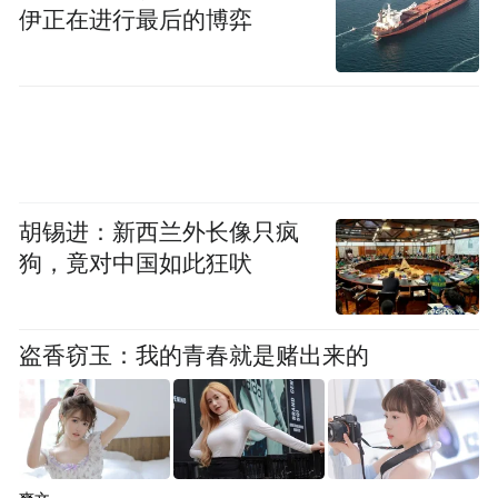
伊正在进行最后的博弈
胡锡进：新西兰外长像只疯
狗，竟对中国如此狂吠
盗香窃玉：我的青春就是赌出来的
《绝响：八十年代亲历记》，李辉著，生活·
读书·新知三联书店2013年7月版。