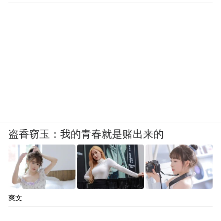
没有进入华语文学传媒大奖提名，我个人一
直很遗憾。五六年之后，我们盼来了余华的
《第七天》，我负责任地说，《第七天》的
品质和价值也不逊于其他五部作品。”“年度
杰出作家奖，本来就带有终身成就奖的意
味，鼓励的是作家多年的创作。因此，我提
议增补余华的小说《第七天》进入年度杰出
作家的提名名单。尽管对《第七天》出现了
盗香窃玉：我的青春就是赌出来的
很多争议，但这仍不失为中国小说界的重要
事件。”马原启动增补程序后，其他6位评委
也发表了各自的意见，就《第七天》作品本
爽文
身以及余华的创作成就进行了讨论。