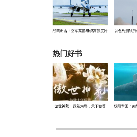
镜头之下，刘亦菲演绎港式复
战鹰出击！空军某部组织高强度跨
以色列测试升
古大片
昼夜飞行训练
热门好书
升迁记：人生就是利欲场，利
傲世神荒：我若为邪，天下独尊
残阳帝国：如
为媒，欲为介