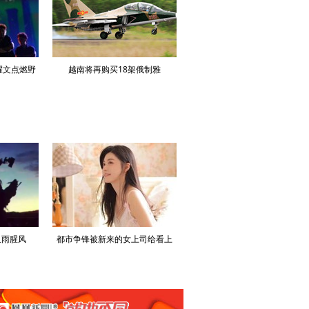
耀文点燃野
越南将再购买18架俄制雅
美媒：美军已消耗近80%“萨德”
克-130M
导系统拦截弹
血雨腥风
都市争锋被新来的女上司给看上
寒门风骨:寒门，也是有风骨的