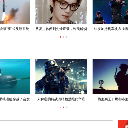
级版“箭”式反导系统
从复古休闲到先锋正装，许凯解锁
红发加持机车皮衣 刘
出道十周年大片
性炙热舞台
果核潜艇穿越了会发
未解密的特战演绎翘楚绝代华彩
热血兵王引燃都市
生什么？