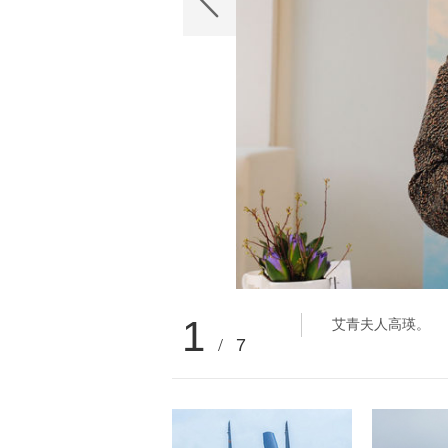
1
艾青夫人高瑛。
/
7