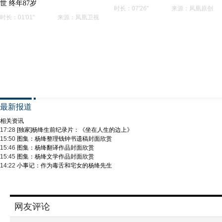
世 终年87岁
时长：
07'26"
来源：凤凰原创
时长：
01'01"
来源：凤凰卫视
最新报道
相关资讯
17:28
[独家]杨绛生前纪录片：《坐在人生的边上》
15:50
图集：杨绛整理钱钟书遗稿封面欣赏
15:46
图集：杨绛翻译作品封面欣赏
15:45
图集：杨绛文学作品封面欣赏
14:22
小事记：作为毒舌和宅女的杨绛先生
网友评论