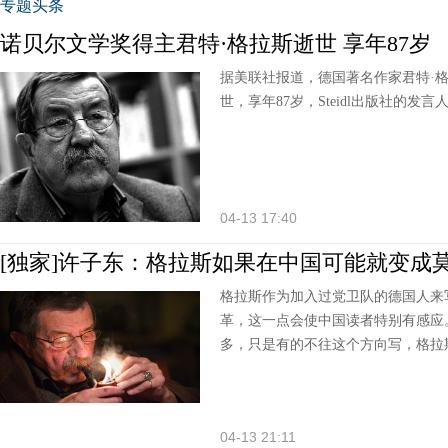
专题头条
诺贝尔文学奖得主君特·格拉斯逝世 享年87岁
据美联社报道，德国著名作家君特·
世，享年87岁，Steidl出版社的发言人Ma
04-13 17:40
[独家]许子东：格拉斯如果在中国可能就变成
格拉斯作为加入过党卫队的德国人来
革，这一点会使中国读者特别有感应
多，只是有的不往这个方向写，格拉
04-13 21:11