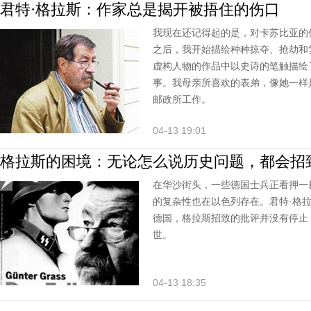
君特·格拉斯：作家总是揭开被捂住的伤口
我现在还记得起的是，对卡苏比亚的
之后，我开始描绘种种掠夺、抢劫和
虚构人物的作品中以史诗的笔触描绘
事。我母亲所喜欢的表弟，像她一样
邮政所工作。
04-13 19:01
格拉斯的困境：无论怎么说历史问题，都会招
在华沙街头，一些德国士兵正看押一
的复杂性也在以色列存在。君特·格
德国，格拉斯招致的批评并没有停止
世。
04-13 18:35