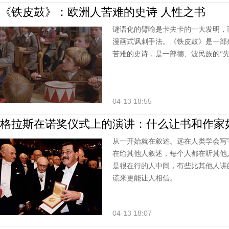
《铁皮鼓》：欧洲人苦难的史诗 人性之书
谜语化的臂喻是卡夫卡的一大发明，
漫画式讽刺手法。《铁皮鼓》是一部
苦难的史诗，是一部德、波民族的“
04-13 18:55
格拉斯在诺奖仪式上的演讲：什么让书和作家
从一开始就在叙述。远在人类学会写
在给其他人叙述，每个人都在听其他
是很在行的人中间，有些比其他人讲
谎来更能让人相信。
04-13 18:07