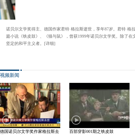
诺贝尔文学奖得主、德国作家君特·格拉斯逝世，享年87岁。君特·格
篇小说《铁皮鼓》、《猫与鼠》，曾获1999年诺贝尔文学奖。除了
坚定的和平主义者。
[详细]
视频新闻
德国诺贝尔文学奖作家格拉斯去
百部穿影001期之铁皮鼓