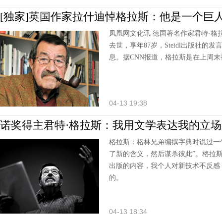
[独家]英国作家拉什迪悼格拉斯：他是一个巨
凤凰网文化讯 德国著名作家君特·格
去世，享年87岁，Steidl出版社的发言人M
息。据CNN报道，格拉斯是在上周末
04-13 19:38
诺奖得主君特·格拉斯：我用文学表达我的立场
格拉斯：格林兄弟编撰字典时说过一
了新的含义，然后谋杀彼此”。格拉
出版的内容，我个人对新技术不反感
的。
04-13 18:34