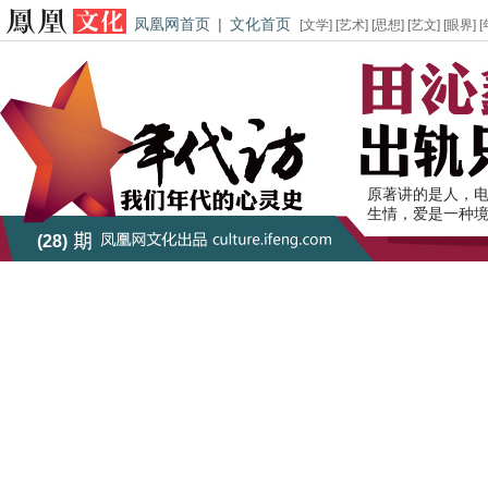
凤凰网首页
|
文化首页
[
文学
] [
艺术
] [
思想
] [
艺文
] [
眼界
] [
原著讲的是人，
生情，爱是一种境
(28)