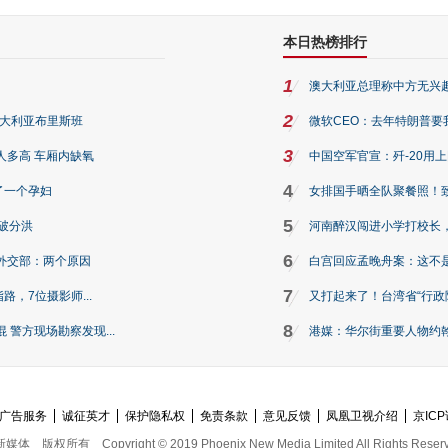
本日热榜排行
1
澳大利亚总理称中方无兴
2
澳大利亚布里斯班
微软CEO：去年特朗普要我们收
3
人多高 车厢内缺氧
中国空军官宣：歼-20用
4
了一个孕妇
女排国手晒全队聚餐照！
5
破分洪
河南醉汉闯进小学打校长，
6
外交部：两个原因
白宫回应孟晚舟案：这不
7
路，7位摄影师...
又打起来了！台湾省“行政院
8
警方现场勘察发现...
港媒：华尔街重要人物约翰·
广告服务
诚征英才
保护隐私权
免责条款
意见反馈
凤凰卫视介绍
京ICP
新媒体
版权所有
Copyright © 2019 Phoenix New Media Limited All Rights Reser