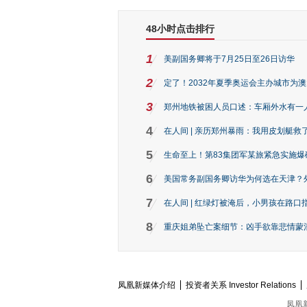
48小时点击排行
1
美副国务卿将于7月25日至26日访华
2
定了！2032年夏季奥运会主办城市为
3
郑州地铁被困人员口述：车厢外水有一
4
在人间 | 亲历郑州暴雨：我用皮划艇救
5
生命至上！第83集团军某旅紧急实施爆
6
美国常务副国务卿访华为何选在天津？
7
在人间 | 红绿灯被淹后，小男孩在路口指
8
重庆姐弟坠亡案细节：凶手欲靠悲情蒙混 
凤凰新媒体介绍
投资者关系 Investor Relations
凤凰