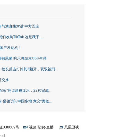
趣与澳直接对话 中方回应
购TikTok 这是我干...
上国产发动机！
致敬恩师 暗示将结束职业生涯
校长反击打掉其3颗牙，双双被刑...
是交换
长”苏贞昌被泼水，22秒完成...
桑顿访问中国多地 意义“类似...
证030609号
视频
·
纪实
·
直播
凤凰卫视
ved.