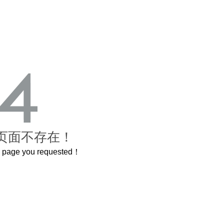
页面不存在！
he page you requested！
这个3.2米的长卷，还原了600岁的紫禁城