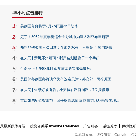
48小时点击排行
1
美副国务卿将于7月25日至26日访华
2
定了！2032年夏季奥运会主办城市为澳大利亚布里斯班
3
郑州地铁被困人员口述：车厢外水有一人多高 车厢内缺氧
4
在人间 | 亲历郑州暴雨：我用皮划艇救了一个孕妇
5
生命至上！第83集团军某旅紧急实施爆破分洪
6
美国常务副国务卿访华为何选在天津？外交部：两个原因
7
在人间 | 红绿灯被淹后，小男孩在路口指路，7位摄影师...
8
重庆姐弟坠亡案细节：凶手欲靠悲情蒙混 警方现场勘察发现...
凤凰新媒体介绍
投资者关系 Investor Relations
广告服务
诚征英才
保护隐
凤凰新媒体
版权所有
Copyright © 