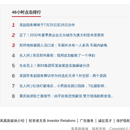
48小时点击排行
1
美副国务卿将于7月25日至26日访华
2
定了！2032年夏季奥运会主办城市为澳大利亚布里斯班
3
郑州地铁被困人员口述：车厢外水有一人多高 车厢内缺氧
4
在人间 | 亲历郑州暴雨：我用皮划艇救了一个孕妇
5
生命至上！第83集团军某旅紧急实施爆破分洪
6
美国常务副国务卿访华为何选在天津？外交部：两个原因
7
在人间 | 红绿灯被淹后，小男孩在路口指路，7位摄影师...
8
重庆姐弟坠亡案细节：凶手欲靠悲情蒙混 警方现场勘察发现...
凤凰新媒体介绍
投资者关系 Investor Relations
广告服务
诚征英才
保护隐
凤凰新媒体
版权所有
Copyright © 