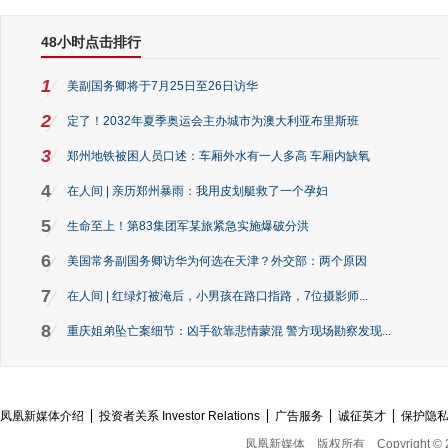
48小时点击排行
1
美副国务卿将于7月25日至26日访华
2
定了！2032年夏季奥运会主办城市为澳大利亚布里斯班
3
郑州地铁被困人员口述：车厢外水有一人多高 车厢内缺氧
4
在人间 | 亲历郑州暴雨：我用皮划艇救了一个孕妇
5
生命至上！第83集团军某旅紧急实施爆破分洪
6
美国常务副国务卿访华为何选在天津？外交部：两个原因
7
在人间 | 红绿灯被淹后，小男孩在路口指路，7位摄影师...
8
重庆姐弟坠亡案细节：凶手欲靠悲情蒙混 警方现场勘察发现...
凤凰新媒体介绍
投资者关系 Investor Relations
广告服务
诚征英才
保护隐
凤凰新媒体
版权所有
Copyright © 