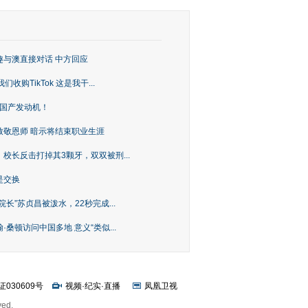
趣与澳直接对话 中方回应
购TikTok 这是我干...
上国产发动机！
致敬恩师 暗示将结束职业生涯
校长反击打掉其3颗牙，双双被刑...
是交换
长”苏贞昌被泼水，22秒完成...
桑顿访问中国多地 意义“类似...
证030609号
视频
·
纪实
·
直播
凤凰卫视
ved.