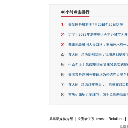
48小时点击排行
1
美副国务卿将于7月25日至26日访华
2
定了！2032年夏季奥运会主办城市为
3
郑州地铁被困人员口述：车厢外水有一
4
在人间 | 亲历郑州暴雨：我用皮划艇救
5
生命至上！第83集团军某旅紧急实施爆
6
美国常务副国务卿访华为何选在天津？
7
在人间 | 红绿灯被淹后，小男孩在路口指
8
重庆姐弟坠亡案细节：凶手欲靠悲情蒙混 
凤凰新媒体介绍
投资者关系 Investor Relations
凤凰