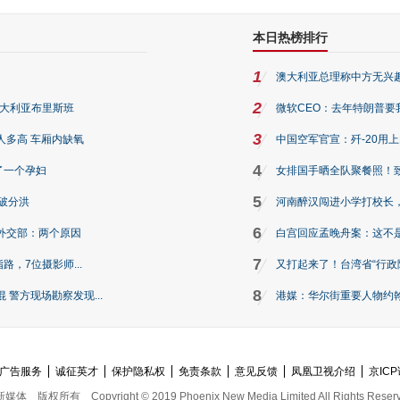
本日热榜排行
1
澳大利亚总理称中方无兴
2
澳大利亚布里斯班
微软CEO：去年特朗普要我们收
3
人多高 车厢内缺氧
中国空军官宣：歼-20用
4
了一个孕妇
女排国手晒全队聚餐照！
5
破分洪
河南醉汉闯进小学打校长，
6
外交部：两个原因
白宫回应孟晚舟案：这不
7
路，7位摄影师...
又打起来了！台湾省“行政院
8
警方现场勘察发现...
港媒：华尔街重要人物约翰·
广告服务
诚征英才
保护隐私权
免责条款
意见反馈
凤凰卫视介绍
京ICP
新媒体
版权所有
Copyright © 2019 Phoenix New Media Limited All Rights Reser