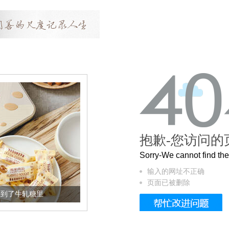
抱歉-您访问的
Sorry-We cannot find t
输入的网址不正确
页面已被删除
轧糖里
被列入佛家七宝的它到底有多美？