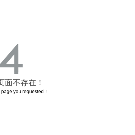
页面不存在！
he page you requested！
这个3.2米的长卷，还原了600岁的紫禁城