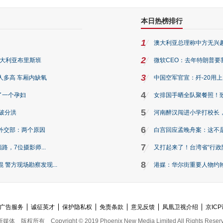
本日热榜排行
1
澳大利亚总理称中方无兴
2
澳大利亚布里斯班
微软CEO：去年特朗普要我们收
3
人多高 车厢内缺氧
中国空军官宣：歼-20用
4
了一个孕妇
女排国手晒全队聚餐照！
5
破分洪
河南醉汉闯进小学打校长，
6
外交部：两个原因
白宫回应孟晚舟案：这不
7
路，7位摄影师...
又打起来了！台湾省“行政院
8
警方现场勘察发现...
港媒：华尔街重要人物约翰·
广告服务
诚征英才
保护隐私权
免责条款
意见反馈
凤凰卫视介绍
京ICP
新媒体
版权所有
Copyright © 2019 Phoenix New Media Limited All Rights Reser