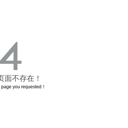
页面不存在！
he page you requested！
曲奇届的“爱马仕”把你的爱封在罐子里送给TA