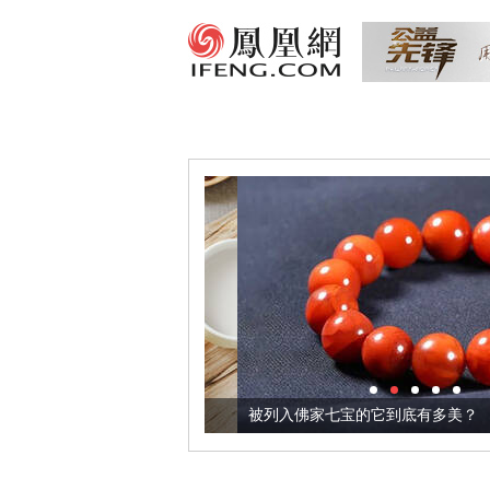
把它加到了牛轧糖里
被列入佛家七宝的它到底有多美？