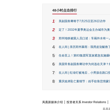
48小时点击排行
1
美副国务卿将于7月25日至26日访华
2
定了！2032年夏季奥运会主办城市为
3
郑州地铁被困人员口述：车厢外水有一
4
在人间 | 亲历郑州暴雨：我用皮划艇救
5
生命至上！第83集团军某旅紧急实施爆
6
美国常务副国务卿访华为何选在天津？
7
在人间 | 红绿灯被淹后，小男孩在路口指
8
重庆姐弟坠亡案细节：凶手欲靠悲情蒙混 
凤凰新媒体介绍
投资者关系 Investor Relations
凤凰