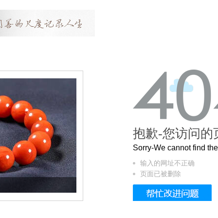
抱歉-您访问的
Sorry-We cannot find t
输入的网址不正确
页面已被删除
这个3.2米的长卷，还原了600岁的紫禁城