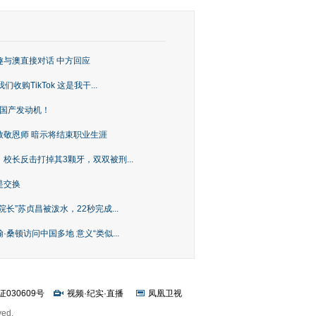
趣与澳直接对话 中方回应
购TikTok 这是我干...
上国产发动机！
致敬恩师 暗示将结束职业生涯
校长反击打掉其3颗牙，双双被刑...
是交换
长”苏贞昌被泼水，22秒完成...
桑顿访问中国多地 意义“类似...
证030609号
视频
·
纪实
·
直播
凤凰卫视
ved.