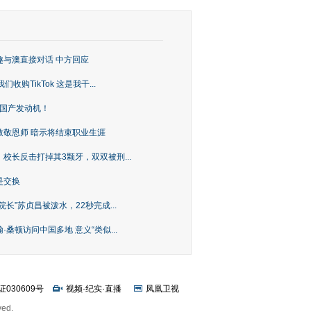
趣与澳直接对话 中方回应
购TikTok 这是我干...
上国产发动机！
致敬恩师 暗示将结束职业生涯
校长反击打掉其3颗牙，双双被刑...
是交换
长”苏贞昌被泼水，22秒完成...
桑顿访问中国多地 意义“类似...
证030609号
视频
·
纪实
·
直播
凤凰卫视
ved.