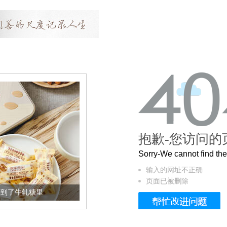
抱歉-您访问的
Sorry-We cannot find t
输入的网址不正确
页面已被删除
牛轧糖里
被列入佛家七宝的它到底有多美？