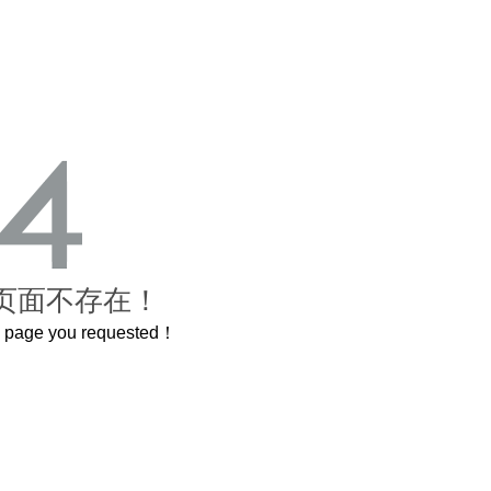
页面不存在！
he page you requested！
这个3.2米的长卷，还原了600岁的紫禁城