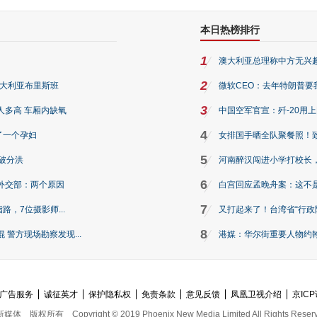
本日热榜排行
1
澳大利亚总理称中方无兴
2
澳大利亚布里斯班
微软CEO：去年特朗普要我们收
3
人多高 车厢内缺氧
中国空军官宣：歼-20用
4
了一个孕妇
女排国手晒全队聚餐照！
5
破分洪
河南醉汉闯进小学打校长，
6
外交部：两个原因
白宫回应孟晚舟案：这不
7
路，7位摄影师...
又打起来了！台湾省“行政院
8
警方现场勘察发现...
港媒：华尔街重要人物约翰·
广告服务
诚征英才
保护隐私权
免责条款
意见反馈
凤凰卫视介绍
京ICP
新媒体
版权所有
Copyright © 2019 Phoenix New Media Limited All Rights Reser