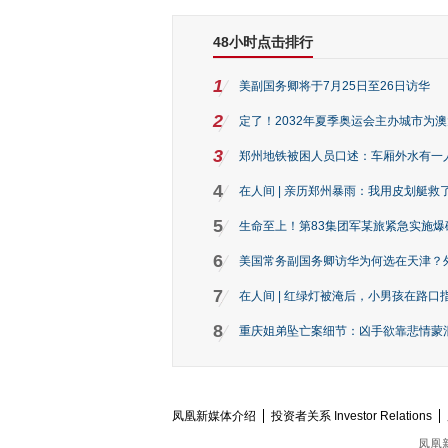
48小时点击排行
1
美副国务卿将于7月25日至26日访华
2
定了！2032年夏季奥运会主办城市为
3
郑州地铁被困人员口述：车厢外水有一
4
在人间 | 亲历郑州暴雨：我用皮划艇救
5
生命至上！第83集团军某旅紧急实施爆
6
美国常务副国务卿访华为何选在天津？
7
在人间 | 红绿灯被淹后，小男孩在路口指
8
重庆姐弟坠亡案细节：凶手欲靠悲情蒙混 
凤凰新媒体介绍
投资者关系 Investor Relations
凤凰