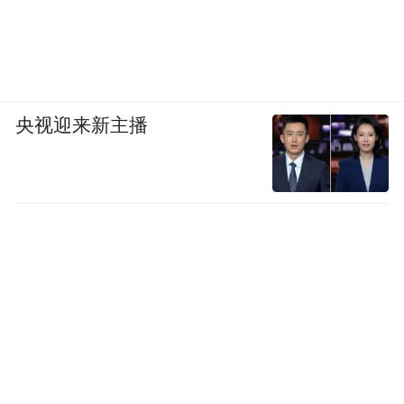
同样，一批来自史家小学、北京四中、北京
第八十中学等名校的教育工作者们，带着多
央视迎来新主播
年积累的教学经验奔赴雄安。他们带来的不
仅是优质的教育资源，更是一种面向未来的
教育理念。丰富的社团课程、对“全人教育”
的追求，都在为这座新城浇筑精神根基。他
们不光在陪伴“新一代”雄安人的成长，也在
参与陪伴一座城市的成长。
在雄安，城市不是等待入住的成品，而是一
个正在“进行时”的、邀请你共同“成长”的平