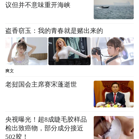
弯的公园、办事的服务中心……这些构成生
议但并不意味重开海峡
活基本要素的地点，都能触手可及。
盗香窃玉：我的青春就是赌出来的
爽文
老挝国会主席赛宋蓬逝世
真正的效率，不是汽车通过红绿灯的速度，
央视曝光！超8成睫毛胶样品
而是一个老人能安全舒适地走去买菜，一个
检出致癌物，部分成分接近
孩子能独立步行上下学。
502胶！