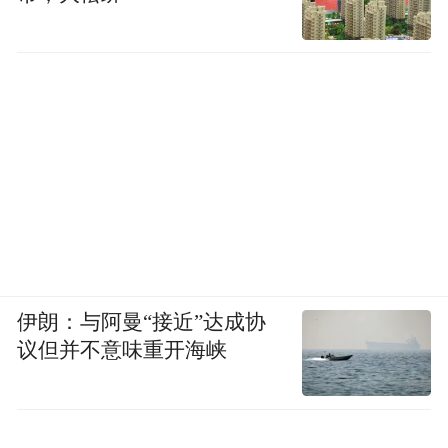
创业者许蒙超，曾一心“逃离”家乡，2023年
伊朗：与阿曼“接近”达成协
却用7天的时间，便决定将自己的AI医疗公司
议但并不意味重开海峡
从北京迁回雄安。吸引他的，除了“雄才卡”
的政策支持，与中关村科技园的产业机遇，
更有一个朴素计算：在北京日通勤两小时；