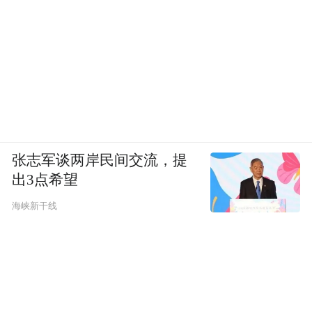
在雄安，家、公司、学校、父母餐桌，皆在
步行圈内。
“省下的两小时，全是生活。”——这句话背
后，是一种对生命质量的重新估值。在雄
安，奋斗不必以牺牲生活为代价，抱负可以
在从容的节奏中安放。
张志军谈两岸民间交流，提
出3点希望
海峡新干线