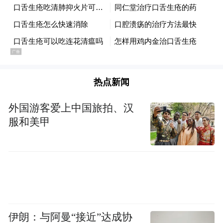
为了实现这个看似简单的目标，雄安进行了
一场道路规划的“静默革命”。
放弃追求宽阔主干道的固有思维，转而构建
“窄路密网”的毛细血管系统。这并非对效率
热点新闻
的牺牲，而是对效率的重新定义。道路变窄
外国游客爱上中国旅拍、汉
了，但人与人的距离却变近了；车流被“分
服和美甲
流”了，生活的“流线”却更顺畅了。
在雄安，“15分钟”不仅仅是一个时间概念，
更是一种城市设计的核心度量衡。它意味
着，从你的家门口出发，步行15分钟内，孩
子的学校、家人的医院、新鲜的菜市场、遛
伊朗：与阿曼“接近”达成协