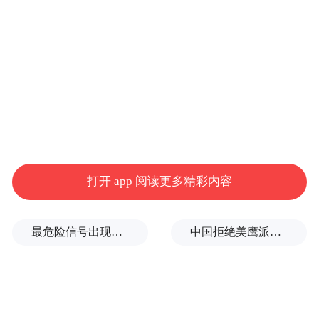
安不是传统意义上的规模扩张，而是在探索
一条以人为核心的城市发展新路径。
这条路径的基石，被写入了它最初两年的“规
划奠基期”里——当外界期待塔吊林立时，这
里集结了60多位院士、200多个国际顶尖团
队、3500多名专家，他们来到这里，只为了
反复研磨一件事：如何“规划”。
打开 app 阅读更多精彩内容
雄安新区坚持以人民为中心，把保障和改善
最危险信号出现！全球能源大动脉岌岌可危
中国拒绝美鹰派副防长访华？弦外之音被热议
民生贯穿规划建设全过程。从地下综合管廊
到数字孪生城市，从绿色建筑标准到智能交
通体系，雄安的每一天，都在将规划图纸转
化为实实在在的工程进展。