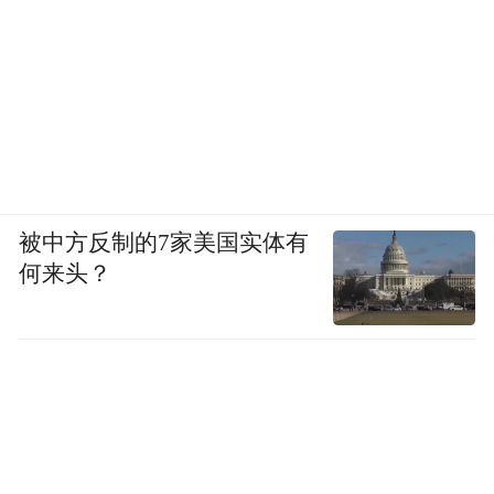
千年大计，不在遥远的未来，而在每个安放
妥帖的“此刻”。 雄安正以其独一无二的实
践，兑现一个承诺：让时代的雄心与个体的
安宁，在此和谐共处；让每一个追寻更好生
活的人，既能仰望星空，亦能踏实漫步。
这里不仅是地理上的新坐标，更是一种心之
被中方反制的7家美国实体有
所向的生活可能——在此处，找到心安；向
何来头？
未来，满怀期待。
“特别声明：以上作品内容(包括在内的视频、图片或音
频)为凤凰网旗下自媒体平台“大风号”用户上传并发
布，本平台仅提供信息存储空间服务。
Notice: The content above (including the videos,
pictures and audios if any) is uploaded and posted