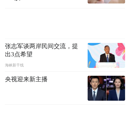
03 街巷重生：找回消失的“附近”
蓝图之外，雄安更重要的实验在于：让街道
重新呼吸，让社区再次温暖。
张志军谈两岸民间交流，提
出3点希望
绿树掩映的小路旁，独立书店、手工作坊、
街角咖啡馆自然生长。社区不再是封闭的居
海峡新干线
住单元，而成为相遇与交谈的活力场域。“远
央视迎来新主播
亲不如近邻”的古谚，在此重获生命力。
启动区易安社区的书记徐正和他的年轻团
队，通过推行“网格化主动服务”，将办公室
“搬”到楼栋间，动态掌握每户需求，成为居