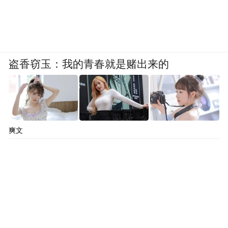
by the user of Dafeng Hao, which is a social media
platform and merely provides information storage
space services.”
盗香窃玉：我的青春就是赌出来的
爽文