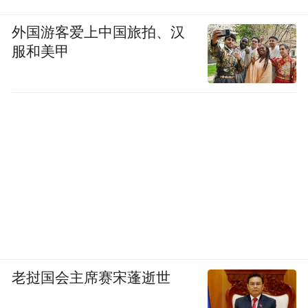
台。每一个选择雄安的人，都能清晰地感知
外国游客爱上中国旅拍、汉
到自己的奋斗正嵌入一段宏大历史。这种“参
服和美甲
与感”与“价值感”，是任何成熟都市都难以给
予的珍贵体验。
人与城，不再是冰冷的容纳关系，而是如“发
小”般，在彼此成就中共同长大。
05 心安之道：如何平衡“雄心”与“日常”
“此心安处是吾乡。”苏轼千年前的叹息，恰
是雄安实践的注脚。
老挝国会主席赛宋蓬逝世
当多数城市仍在竞逐高度、速度与规模，雄