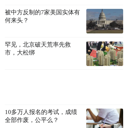
民最熟悉的“身边人”。
被中方反制的7家美国实体有
在社区的鼓励下，跟随子女从北京疏解而来
何来头？
的的退休老人史大伯，从最初的“孤独留
守”，变成了社区合唱团团长和邻里间的维修
罕见，北京破天荒率先救
专家；穿梭街巷的外卖小哥、快递小哥，被
市，大松绑
社区“暖心驿站”温暖，转身成为守护社区环
境的“流动网格员”。
10多万人报名的考试，成绩
全部作废，公平么？