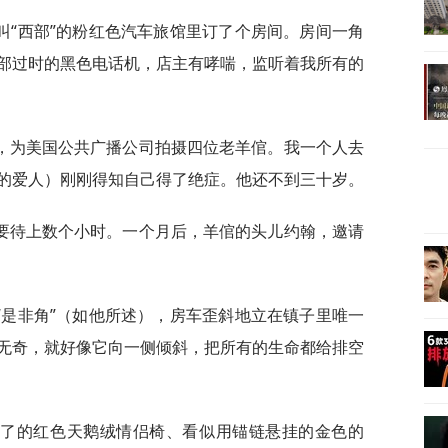
叫“西部”的粉红色汽车旅馆里订了个房间。房间一角
部过时的黑色电话机，店主有哮喘，监听着我所有的
，为美国公共广播公司拍摄四位老羊倌。我一个人去
的爱人）刚刚得知自己得了绝症。他还不到三十岁。
要待上数个小时。一个月后，羊倌的头儿约翰，邀请
“是非角”（如他所述），房车歪斜地立在镇子里唯一
无奇，就好像它向一侧倾斜，把所有的生命都给排空
形了的红色天鹅绒情侣椅、看似用锚链悬挂的金色的