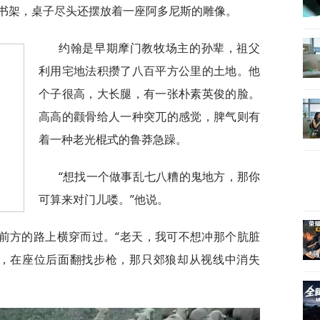
书架，桌子尽头还摆放着一座阿多尼斯的雕像。
约翰是早期摩门教牧场主的孙辈，祖父
利用宅地法积攒了八百平方公里的土地。他
个子很高，大长腿，有一张朴素英俊的脸。
高高的颧骨给人一种突兀的感觉，脾气则有
着一种老光棍式的鲁莽急躁。
“想找一个做事乱七八糟的鬼地方，那你
可算来对门儿喽。”他说。
前方的路上横穿而过。“老天，我可不想冲那个肮脏
车，在座位后面翻找步枪，那只郊狼却从视线中消失