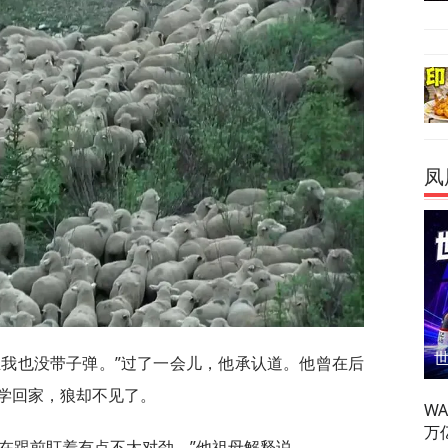
凤
正我也没带子弹。”过了一会儿，他承认道。他曾在后
学回家，狼却不见了。
W
万
在跟前盯着有点不太对劲。”他祖母解释说。