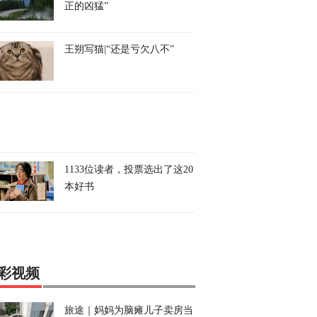
正的凶猛”
王朔写猫|“还是亏欠八不”
1133位读者，投票选出了这20
本好书
彩视频
旅途｜妈妈为脑瘫儿子卖房当