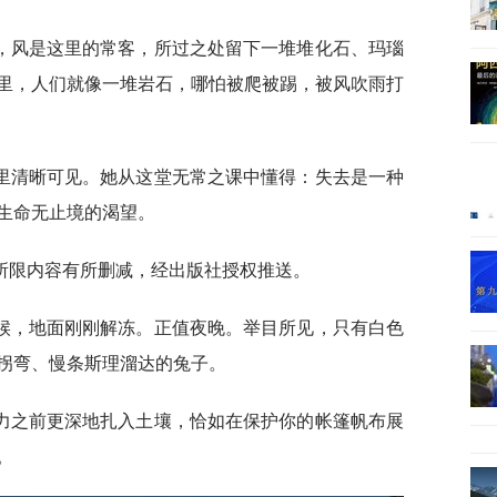
，风是这里的常客，所过之处留下一堆堆化石、玛瑙
里，人们就像一堆岩石，哪怕被爬被踢，被风吹雨打
里清晰可见。她从这堂无常之课中懂得：失去是一种
生命无止境的渴望。
所限内容有所删减，经出版社授权推送。
候，地面刚刚解冻。正值夜晚。举目所见，只有白色
拐弯、慢条斯理溜达的兔子。
力之前更深地扎入土壤，恰如在保护你的帐篷帆布展
。