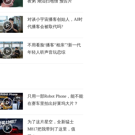
夜粥 潮汕扫地僧 预告片
对谈小宇宙播客创始人，AI时
代播客会被取代吗?
不用看脸!播客“相亲”?新一代
年轻人听声音玩恋综
只用一部Robot Phone，能不能
在赛车里拍出好莱坞大片？
为了这片星空，全新猛士
M817把我带到了这里，值