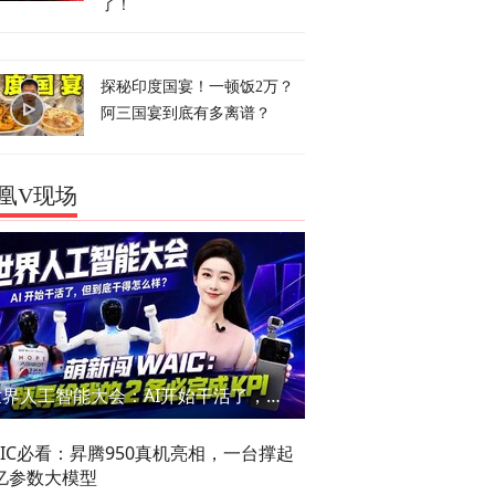
了！
探秘印度国宴！一顿饭2万？
阿三国宴到底有多离谱？
凰V现场
世界人工智能大会：AI开始干活了，但到底干的怎么样？萌新闯WAIC
AIC必看：昇腾950真机亮相，一台撑起
亿参数大模型