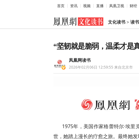
首页
资讯
视频
直播
凤凰卫视
财经
文化读书
>
读书
“坚韧就是脆弱，温柔才是真
凤凰网读书
2026年02月06日 12:59:55
来自北京市
1975年，美国作家格蕾特尔·埃
世，她踏上漫长的疗愈之旅。最终她发