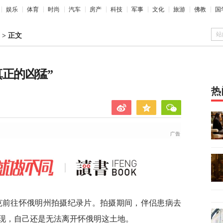
娱乐
体育
时尚
汽车
房产
科技
军事
文化
旅游
佛教
国
站
>
正文
正的凶猛”
热
里克前往怀俄明州拍摄纪录片。拍摄期间，伴侣患病去
现，自己还是无法离开怀俄明这土地。