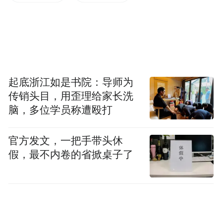
贷支持。该行通过创新服务模式，累计提供
数亿元贷款，助力企业构建完整产业链，成
为带动县域工业与就业的重要引擎。
乡村全面振兴需滋养微观经济细胞。
起底浙江如是书院：导师为
中国银行发起设立的永寿中银富登村镇银
传销头目，用歪理给家长洗
脑，多位学员称遭殴打
行，长期坚守“扎根县域，支农支小”定位，
将普惠金融服务送达田间地头。该行开发多
官方发文，一把手带头休
种适配农户与小微信贷产品，有效缓解了如
假，最不内卷的省掀桌子了
渠子镇咀头村养殖户等经营主体的融资难
题。
与此同时，帮扶力量也细致融入乡村生活：