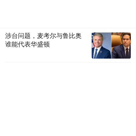
入的数亿元无偿帮扶资金、数百个惠民项目
以及超40亿元的信贷投放上，更深植于“北四
县”日益完善的产业体系、愈发美丽的乡村面
涉台问题，麦考尔与鲁比奥
貌和人民群众持续提升的获得感、幸福感之
谁能代表华盛顿
中。
面向未来，中国银行表示将继续坚守金融工
作的政治性、人民性，为全面推进乡村振
兴、实现共同富裕贡献更大力量。
(本文章版权归凤凰网所有，未经授权，不得转载)