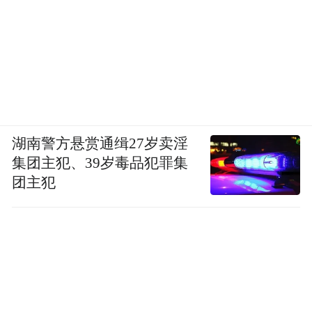
二十余载倾情帮扶，初心历久弥坚。
中国银行在咸阳“北四县”的实践，是金融力
量与地方发展同频共振的生动写照。从支持
湖南警方悬赏通缉27岁卖淫
永寿生态产业融合、长武历史文旅复兴，到
集团主犯、39岁毒品犯罪集
赋能淳化现代农业与新兴工业双轮驱动，再
团主犯
到助力旬邑红绿产业与文化民生协同发展，
中国银行始终遵循“地方所需、金融所能”，
将专业优势转化为推动区域高质量发展的切
实成效。
这份用实干书写的答卷，不仅体现在累计投