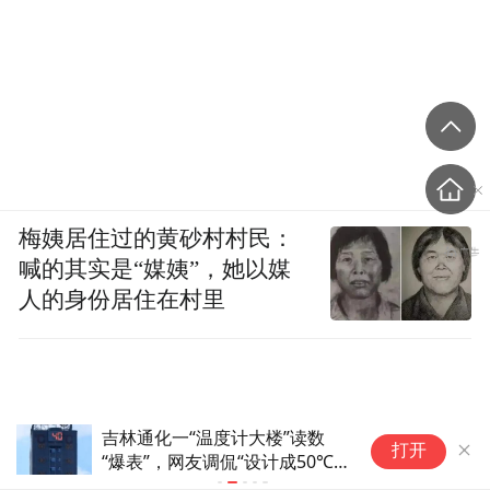
梅姨居住过的黄砂村村民：
喊的其实是“媒姨”，她以媒
人的身份居住在村里
睡前躺在床上剔牙，这个习惯让6旬老人
医
打开
险些肠穿孔！入院时一根牙签“卡”在肠壁
亡