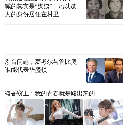
喊的其实是“媒姨”，她以媒
扼守“秦陇门户”的长武县，建县史长达2200
人的身份居住在村里
余年，昔日的丝路驼铃仿佛仍在回响。如
今，这座古县正将历史底蕴转化为乡村振兴
的生动实践。
在丁家镇十里铺村，依托中国银行帮扶资
涉台问题，麦考尔与鲁比奥
金，古老窑洞被创新改造为特色民宿与乡村
谁能代表华盛顿
文化空间，“窑洞藏暖”项目诠释着“丝路古
驿”的当代故事。长武非遗酥肉、水豆腐等饮
盗香窃玉：我的青春就是赌出来的
食文化也在传承中焕发新活力，共同勾勒出
宜居宜业的乡村图景。
中国银行的帮扶深度融入地方产业发展脉