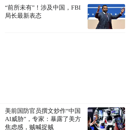
如今，旬邑将光荣传统与生态优势结合，匠
“前所未有”！涉及中国，FBI
心培育出品牌价值超45亿元的“旬邑苹果”，
局长最新表态
这颗“金果子”已成为富民增收的支柱产业。
中国银行的帮扶注重文化传承与民生保障双
轮驱动。为保护与活化国家级非遗，中国银
行支持对库淑兰剪纸艺术馆进行全面改造升
级，使其成为集展示、体验、文创于一体的
文化新地标，有效带动非遗产业振兴。
在民生保障方面，中国银行联合地方政府连
续多年实施“防返贫保险”项目，构建风险兜
美前国防官员撰文炒作“中国
底机制，累计为近4000名群众提供保障，筑
AI威胁”，专家：暴露了美方
牢防止返贫堤坝。
焦虑感，贼喊捉贼