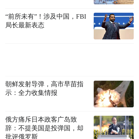
现了帮扶工作从经济领域向社会治理领域的
“前所未有”！涉及中国，FBI
有效延伸。
局长最新表态
朝鲜发射导弹，高市早苗指
示：全力收集情报
淳化篇章：双业并举，名邑复兴
俄方痛斥日本政客广岛致
辞：不提美国是投弹国，却
以北宋年号赐名的淳化县，是一座历史悠久
批评俄罗斯