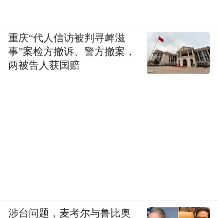
重庆“代人信访被判寻衅滋
事”案检方撤诉、警方撤案，
两被告人获国赔
涉台问题，麦考尔与鲁比奥