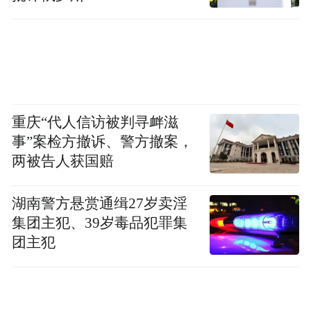
的三辅名邑。
今日淳化，将千年积淀转化为高质量发展的
双轮驱动。这里是全球苹果优生区之一，3.4
万亩自主研发的“瑞雪”苹果正成为引领国产
重庆“代人信访被判寻衅滋
苹果未来的重要力量。作为全国农产品地理
事”案检方撤诉、警方撤案，
标志的淳化荞麦，产业年产值已突破15亿
两被告人获国赔
元，一碗荞面饸饹香飘四方，成为富民强县
的金字招牌
湖南警方悬赏通缉27岁卖淫
集团主犯、39岁毒品犯罪集
产业蓬勃发展离不开有效的市场连接与模式
团主犯
创新。在石桥镇大槐树村，中国银行援建的
电商分拣中心发挥关键作用。通过“党建引领
+电商”模式，该中心累计销售农产品超5000