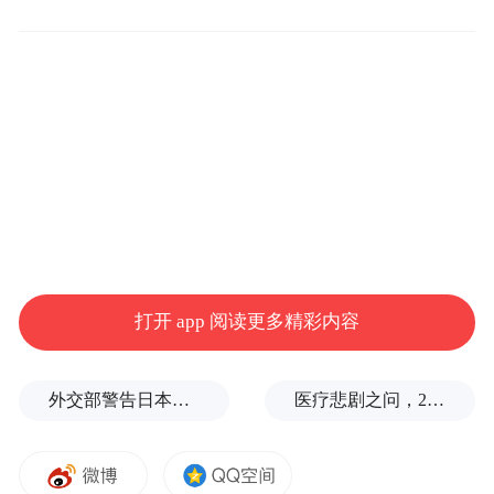
永寿，常来长寿”的生态名片背后，是“花经
济”的可持续发展探索。
与之相映的千年武陵寺塔与树龄达1700年的
古榔榆树，共同见证了永寿的历史文脉。
在守护绿水青山、传承历史文脉的同时，推
动县域产业“强筋健骨”成为关键。中国银行
精准引导金融资源，大力支持特色产业与实
打开 app 阅读更多精彩内容
体经济发展。
在永寿县马坊镇罗家村，现代化农业标杆项
外交部警告日本：不要再次走向历史的被告席
医疗悲剧之问，2岁半患儿身亡，医生获刑1年
目——蛋品一号科技产业园的快速建成投
产，便得益于中国银行陕西省分行高效的信