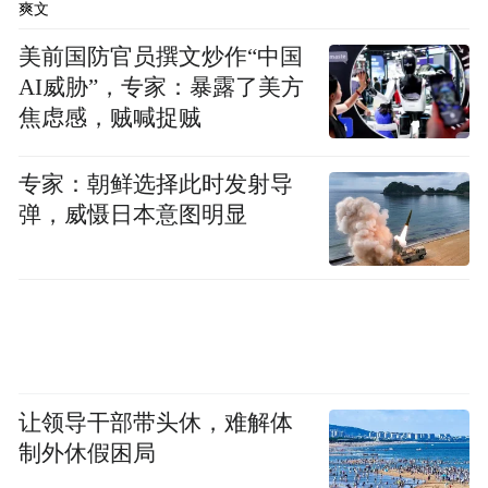
爽文
络。作为传统农业县，长武苹果产业升级至
关重要。中国银行无偿投入帮扶资金，援建
美前国防官员撰文炒作“中国
AI威胁”，专家：暴露了美方
苹果试验示范站，引进新优品种，为产业提
焦虑感，贼喊捉贼
质奠定科技基础。在流通环节，支持建设的
京东云仓物流园成为农产品出村进城的重要
专家：朝鲜选择此时发射导
枢纽。
弹，威慑日本意图明显
此外，借助集团渠道优势，助力“咸阳马栏
红”苹果提升品牌价值，实现优果优价。
从硬件支持到智慧赋能，帮扶维度不断拓
展。中国银行援建的长武县社会治理中心，
让领导干部带头休，难解体
引入数字化管理平台，提升了基层治理现代
制外休假困局
化水平，为乡村和谐稳定提供有力支撑，体