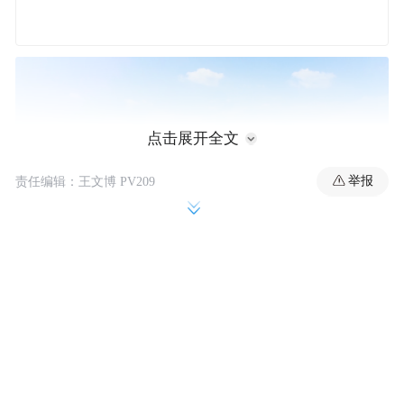
点击展开全文
举报
责任编辑：王文博 PV209
永寿篇章：绿韵古风，产城共融
被誉为“秦陇咽喉”的永寿县，生态与文化底
蕴深厚。40万亩原生态槐林绵延成海，“槐乡