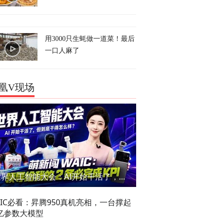
用3000只生蚝做一道菜！最后
一口人麻了
凰V现场
世界人工智能大会：AI开始干活了，但到底干的怎么样？萌新闯WAIC
AIC必看：昇腾950真机亮相，一台撑起
亿参数大模型