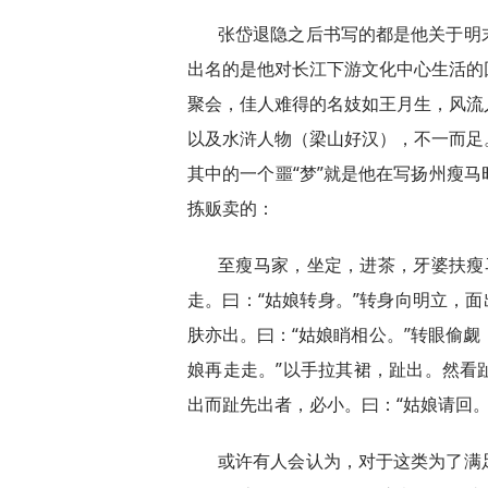
张岱退隐之后书写的都是他关于明
出名的是他对长江下游文化中心生活的
聚会，佳人难得的名妓如王月生，风流
以及水浒人物（梁山好汉），不一而足
其中的一个噩“梦”就是他在写扬州瘦
拣贩卖的：
至瘦马家，坐定，进茶，牙婆扶瘦马
走。曰：“姑娘转身。”转身向明立，面
肤亦出。曰：“姑娘睄相公。”转眼偷觑
娘再走走。”以手拉其裙，趾出。然看
出而趾先出者，必小。曰：“姑娘请回。
或许有人会认为，对于这类为了满