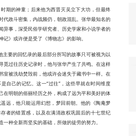
6）时期的神童；后来他为西晋灭吴立下大功，但最终
时代政斗密集，内战频仍，朝政混乱。张华最知名的
闻异事，深受民俗学研究者、历史学家和小说学者的
神记》或许便是受了《博物志》的影响。
他主要的回忆录的最后部分所写的故事只可被视为以
寻觅过往历史记录时，他与张华产生了共鸣。在这样
书室被洗劫焚毁前，他或许会迷失于藏书中一样。在
是自己的记忆。这一“过往”，这些早就在时间维度
己在明朝的俗丽经历之外，构成了远为平和美好的体
此遥远，他只能运用幻想，梦回前朝。他的《陶庵梦
幸存者的错置感，以及在满清政权巩固后的十七世纪
造一种全新而坚实的基础，所做的徒劳的努力。