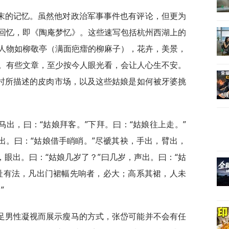
末的记忆。虽然他对政治军事事件也有评论，但更为
回忆，即《陶庵梦忆》。这些速写包括杭州西湖上的
人物如柳敬亭（满面疤癗的柳麻子），花卉，美景，
。有些文章，至少按今人眼光看，会让人心生不安。
马时所描述的皮肉市场，以及这些姑娘是如何被牙婆挑
出，曰：“姑娘拜客。”下拜。曰：“姑娘往上走。”
出。曰：“姑娘借手睄睄。”尽褫其袂，手出，臂出，
，眼出。曰：“姑娘几岁了？”曰几岁，声出。曰：“姑
趾有法，凡出门裙幅先响者，必大；高系其裙，人未
”
足男性凝视而展示瘦马的方式，张岱可能并不会有任