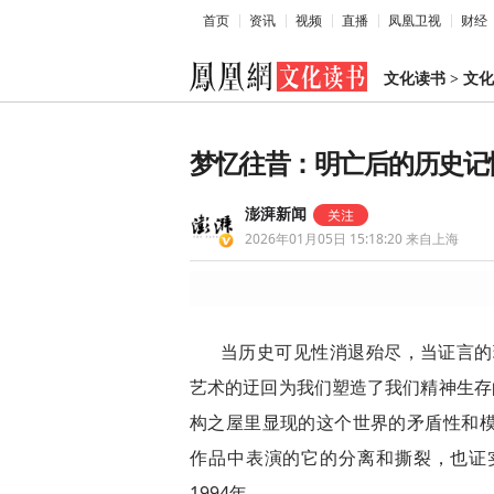
首页
资讯
视频
直播
凤凰卫视
财经
文化读书
>
文化
梦忆往昔：明亡后的历史记
澎湃新闻
2026年01月05日 15:18:20
来自上海
当历史可见性消退殆尽，当证言的现在
艺术的迂回为我们塑造了我们精神生存的
构之屋里显现的这个世界的矛盾性和模糊性（am
作品中表演的它的分离和撕裂，也证
1994年