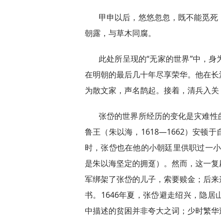
甲申以后，悠悠忽忽，既不能觅死
朝露，与草木同腐。
此处所呈现的“无家的世界”中，
在明朝的最后几十年尽享荣华。他在长
为散文家，声名鹊起。接着，清兵入关
张岱的世界所经历的变化是灾难性
鲁王（朱以海，1618—1662）安
时，张岱也在他的小朝廷里供职过一小段
是朱以海坚定的拥趸）。然而，这一复
军绑架了张岱的儿子，索要赎金；后来
书。1646年夏，张岱避走绍兴，隐
中描述的贫困并非夸大之词；少时繁华