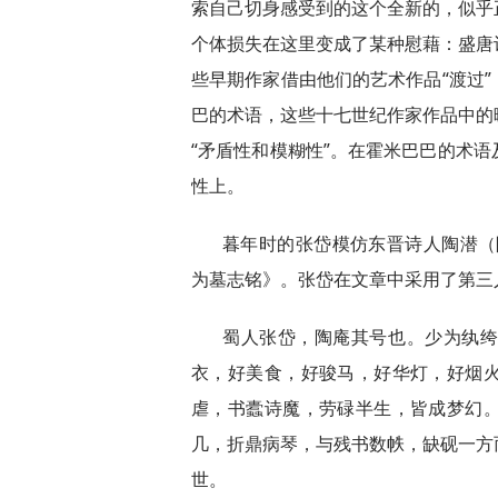
索自己切身感受到的这个全新的，似乎
个体损失在这里变成了某种慰藉：盛唐
些早期作家借由他们的艺术作品“渡过”（
巴的术语，这些十七世纪作家作品中的
“矛盾性和模糊性”。在霍米巴巴的术
性上。
暮年时的张岱模仿东晋诗人陶潜（陶
为墓志铭》。张岱在文章中采用了第三
蜀人张岱，陶庵其号也。少为纨
衣，好美食，好骏马，好华灯，好烟
虐，书蠹诗魔，劳碌半生，皆成梦幻
几，折鼎病琴，与残书数帙，缺砚一方
世。