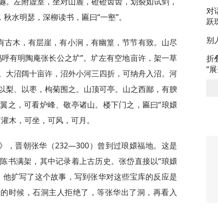
樾。左附虚室，坐对山麓，磴磴齿齿，划裂如试剑，
对
，秋水明瑟，深柳读书，匾曰“一壑”。
跃
别
有古木，有层崖，有小涧，有幽篁，节节有致。山尽
呜呼有明陶庵张长公之圹”。圹左有空地亩许，架一草
折
“
。大沼阔十亩许，沼外小河三四折，可纳舟入沼。河
以梨、以枣，枸菊围之。山顶可亭。山之西鄙，有腴
翼之，可看炉峰、敬亭诸山。楼下门之，匾曰“琅嬛
有灌木，可坐，可风，可月。
，晋朝张华（232—300）曾到过琅嬛福地。这是
陈书满架，其中记录着上古历史。张岱直接以“琅嬛
，他扩写了这个故事，写到张华对这些宝库的反应是
书的时候，石洞主人拒绝了，等张华出了洞，再看入