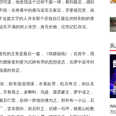
岱写道，他发现这个过程千篇一律，看到最后，感到
不悦：在将看中的瘦马送至主家后，牙婆领完赏，就
写下这篇文字的人并非那个庆祝自己最近的性剥削的青
徒生不满的闲人张岱，身无长物，仅凭记忆存活。
凤
发性的文章是最后一篇，《琅嬛福地》；在其中，我
力图恢复到更为沉静有序的思想状态，在梦中追寻对
值观的肯定。
窅岩，前有急湍洄溪，水落如雪，松石奇古，杂以名
，开卷视之，多蝌蚪、鸟迹、霹雳篆文，梦中读之，
醒后伫思，欲得一胜地仿佛为之。郊外有一小山，石
W
厂，堂东西向，前后轩之，后磥一石坪，植黄山松数
万