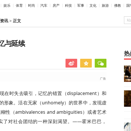
娱乐
体育
时尚
汽车
房产
科技
军事
文化
旅游
佛教
国
站
资讯
>
正文
忆与延续
热
时失去吸引，记忆的错置（displacement）和
形象。活在无家（unhomely）的世界中，发现虚
bivalences and ambiguities）或者艺术
实了对社会团结的一种深刻渴望。——霍米巴巴，