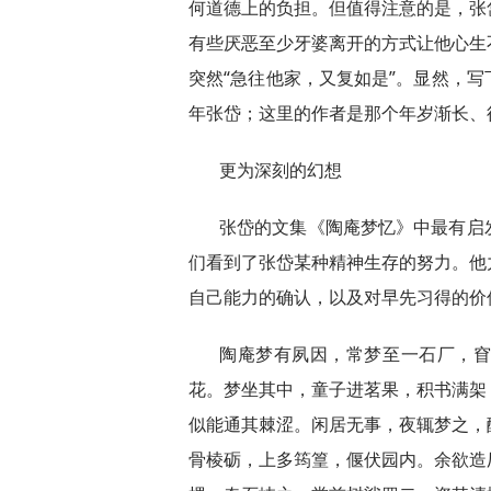
何道德上的负担。但值得注意的是，张
有些厌恶至少牙婆离开的方式让他心生
突然“急往他家，又复如是”。显然，
年张岱；这里的作者是那个年岁渐长、
更为深刻的幻想
张岱的文集《陶庵梦忆》中最有启
们看到了张岱某种精神生存的努力。他
自己能力的确认，以及对早先习得的价
陶庵梦有夙因，常梦至一石厂，
花。梦坐其中，童子进茗果，积书满架
似能通其棘涩。闲居无事，夜辄梦之，
骨棱砺，上多筠篁，偃伏园内。余欲造