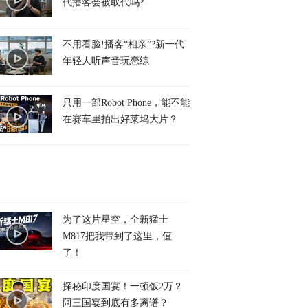
代播客会被取代吗?
不用看脸!播客“相亲”?新一代
年轻人听声音玩恋综
只用一部Robot Phone，能不能
在赛车里拍出好莱坞大片？
为了这片星空，全新猛士
M817把我带到了这里，值
了！
探秘印度国宴！一顿饭2万？
阿三国宴到底有多离谱？