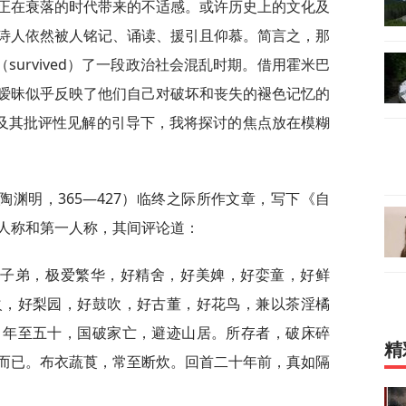
正在衰落的时代带来的不适感。或许历史上的文化及
诗人依然被人铭记、诵读、援引且仰慕。简言之，那
survived）了一段政治社会混乱时期。借用霍米巴
暧昧似乎反映了他们自己对破坏和丧失的褪色记忆的
语及其批评性见解的引导下，我将探讨的焦点放在模糊
渊明，365—427）临终之际所作文章，写下《自
人称和第一人称，其间评论道：
绔子弟，极爱繁华，好精舍，好美婢，好娈童，好鲜
火，好梨园，好鼓吹，好古董，好花鸟，兼以茶淫橘
。年至五十，国破家亡，避迹山居。所存者，破床碎
精
而已。布衣蔬莨，常至断炊。回首二十年前，真如隔