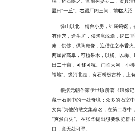
棵，奇石峡之。堂前树娑罗二，资其清
匾曰“一丘”。右踞厂阁三间，前临大沼
缘山以北，精舍小房，绌屈蜿蜒，
有佳穴，造生圹，俟陶庵蜕焉，碑曰“
庵，供佛，供陶庵像，迎僧住之奉香火
两崖皆高阜，可植果木，以橘、以梅、
田二十亩，可秫可秔。门临大河，小楼
福地”。缘河北走，有石桥极古朴，上
根据元朝作家伊世珍所著《琅嬛记》
藏于石洞中的一处奇境；众多的石室中
文集”为他的散文集命名，在第二卷中
“爽然自失”。在张华提出想要纵览群
口，竟无处可寻。