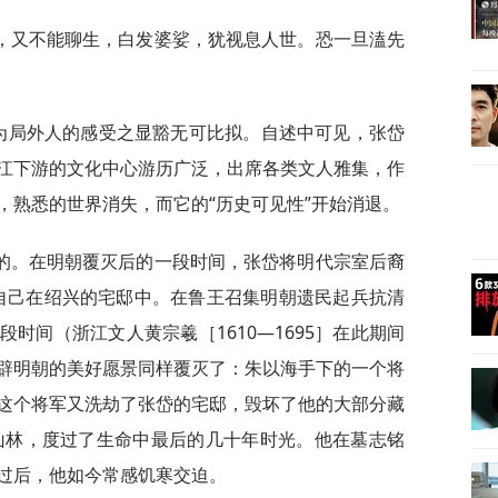
，又不能聊生，白发婆娑，犹视息人世。恐一旦溘先
身为局外人的感受之显豁无可比拟。自述中可见，张岱
江下游的文化中心游历广泛，出席各类文人雅集，作
，熟悉的世界消失，而它的“历史可见性”开始消退。
的。在明朝覆灭后的一段时间，张岱将明代宗室后裔
顿于自己在绍兴的宅邸中。在鲁王召集明朝遗民起兵抗清
时间（浙江文人黄宗羲［1610—1695］在此期间
辟明朝的美好愿景同样覆灭了：朱以海手下的一个将
这个将军又洗劫了张岱的宅邸，毁坏了他的大部分藏
居山林，度过了生命中最后的几十年时光。他在墓志铭
过后，他如今常感饥寒交迫。