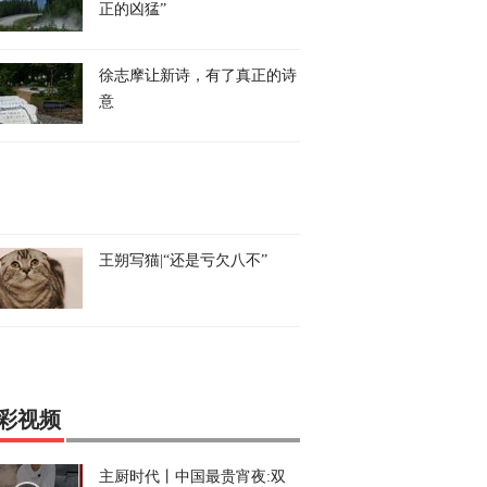
正的凶猛”
徐志摩让新诗，有了真正的诗
意
王朔写猫|“还是亏欠八不”
彩视频
主厨时代丨中国最贵宵夜:双