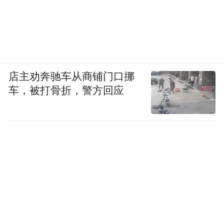
“特别声明：以上作品内容(包括在内的视频、图片或音
频)为凤凰网旗下自媒体平台“大风号”用户上传并发
布，本平台仅提供信息存储空间服务。
Notice: The content above (including the videos,
pictures and audios if any) is uploaded and posted
店主劝奔驰车从商铺门口挪
by the user of Dafeng Hao, which is a social media
车，被打骨折，警方回应
platform and merely provides information storage
space services.”