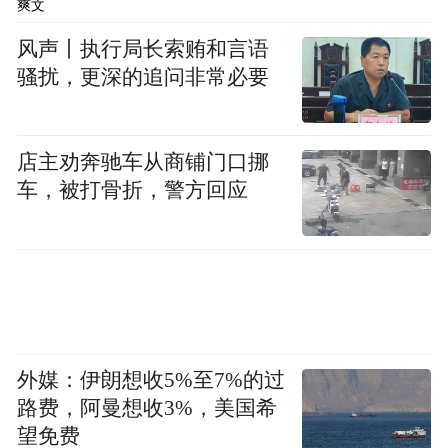
仿照了道武帝以来的5任皇帝——道武帝、明
爽文
元帝、太武帝、即位前去世的皇太子景穆帝
风声丨执行局长索贿和言语
和文成帝。这是将北魏皇帝融入佛教教义的
骚扰，更深的追问非常必要
一次尝试。
店主劝奔驰车从商铺门口挪
佛教复兴后，北魏出现了大量青铜造像、石
车，被打骨折，警方回应
刻造像和洞窟壁面的浮雕佛像。这些造像多
刻有铭文，铭文中常见“为……造像”的字
样，通常是为家族、祖先或一族祈求功德。
此外，也有不少“为皇帝陛下造像”之类的铭
文以祈愿镇护国家，这类铭文在北朝的造像
铭中占四分之一至三分之一。此类句子多出
外媒：伊朗想收5%至7%的过
现在“邑义”，也就是在家信徒组织的造像上
路费，阿曼想收3%，美国希
面。佐藤智水指出，使用这些字句不是造像
望免费