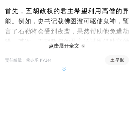
首先，五胡政权的君主希望利用高僧的异
能。例如，史书记载佛图澄可驱使鬼神，预
言了石勒将会受到夜袭，果然帮助他免遭劫
难。其次，五胡政权的君主还试图借助高僧
点击展开全文
凝聚人心，维护统治。佛图澄的弟子道安在
举报
责任编辑：侯亦乐 PV244
后赵灭亡后辗转进入东晋，在襄阳陷落时被
迎回前秦。苻坚常称：“襄阳有释道安是神
器，方欲致之以辅朕躬。”（《高僧传》）此
外，高僧接近五胡政权的君主也有依托其权
力进行传教和翻译佛典的考量。实际上，佛
图澄在君主的支持下建立了893座寺庙（《高
僧传》），鸠摩罗什也在姚兴手下汉译了大
量佛典（《晋书·艺术传》）。北魏初期也十