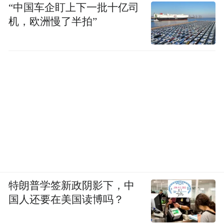
“中国车企盯上下一批十亿司
城，成为复兴后佛教团体寻求生存之道的重
机，欧洲慢了半拍”
要参考，并促成了云冈石窟五座大佛的修建
和北魏佛教崇拜皇帝的变化。
总之，北魏的佛教在经历弹压和复兴后，出
现了重要变化，从过去崇尚高僧异能的宗
教，转变为国家佛教。
云冈石窟佛像服制的变化也值得关注。这些
佛像的着装不同于印度和西域，袈裟的胸口
敞开，内衣有两襟束带，这便是佛像的中国
特朗普学签新政阴影下，中
化。而这一基于中国传统服制的变化与孝文
国人还要在美国读博吗？
帝的服制改革时间重叠。因此，有研究者认
为，云冈佛像中国式服制的出现可能为孝文