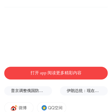
分尊崇具有异能的高僧。比如，道武帝曾经
招徕法果，太武帝要求北凉遣送昙无谶（最
后没有成行），在灭夏时获得惠始，对其倍
加推奉。太武帝还在四月八日佛诞日亲临门
楼散华（为供佛而散撒花朵）。不过，他随
后转向道教，开始尊崇寇谦之改革后的新天
师道，以此获取统治正统性的根据。寇谦之
与深受太武帝信任的崔浩结援，后者认为胡
打开 app 阅读更多精彩内容
地的佛教造成了中原王法的混乱，因而反对
佛教。在二人的煽动下，太武帝以新天师道
普京调整俄国防部高层人事布局，重用实战将领削弱“办公室将军”
伊朗总统：现在与最高领袖的联系非常困难
为国教，以具有道教色彩的“太平真君”（440
—451）作为新年号。根据新天师道的教义，
太武帝成为地上世界的统治者。