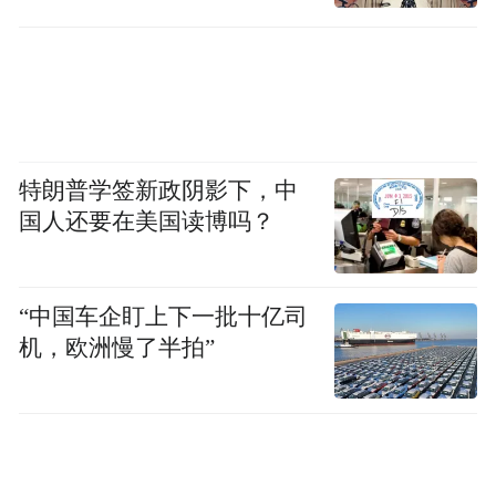
准备
特朗普学签新政阴影下，中
国人还要在美国读博吗？
“中国车企盯上下一批十亿司
机，欧洲慢了半拍”
云冈露天大佛。云冈石窟开凿在东西长1千米
的断崖上，大小石窟标号53个。昙曜五窟在