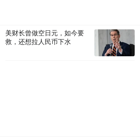
当然，寻求贸易往来才是真实目的。不仅梁
朝，早在刘宋时期，佛教就已经成为促进国
际关系的一个重要因素。
美财长曾做空日元，如今要
话题回到北魏。佛教教团的形态似乎并不是
救，还想拉人民币下水
在废佛以后才出现的。439年，北魏灭北凉
时，曾迁徙3万余户到平城。据研究，这些人
中包括废佛后的首任道人统师贤——他是罽
宾（今克什米尔地区）的王族，废佛前太武
帝时的皇太子（景穆帝）的师父名僧玄高，
以及后来的沙门统昙曜。凉州佛教对北魏佛
教影响巨大。凉州佛教具有国教色彩，凉州
的在家信徒常常为国主以下敬造经塔。很可
能凉州佛教的特色随着人口迁移被带到平