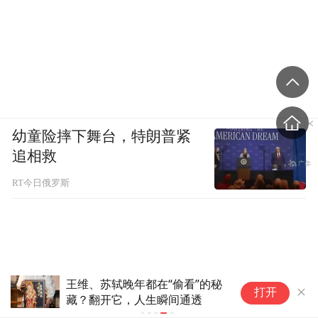
幼童险摔下舞台，特朗普紧
追相救
RT今日俄罗斯
王维、苏轼晚年都在“偷看”的秘
打开
藏？翻开它，人生瞬间通透