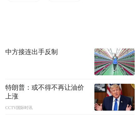
446年，太武帝开始镇压佛教。废佛的原因有
二：一是在445年，今陕西省中部至甘肃省东
部的大片区域爆发了以盖吴（卢水胡）为中
心的胡族叛乱，北魏为此很是头疼；二是带
中方接连出手反制
兵平叛的太武帝进入长安城后，在城内寺院
中发现了武器，他由此断定寺院与盖吴勾
结。在崔浩的建议下，他不仅诛杀了窝藏武
特朗普：或不得不再让油价
器的该寺僧侣，烧毁了佛像，还严令全国禁
上涨
止窝藏逃匿僧侣，逾期不出者被发现后不仅
CCTV国际时讯
处刑僧侣本人，还诛杀窝藏者一门。