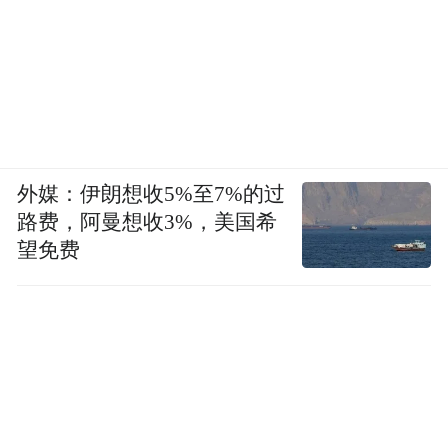
第16~20窟，图为第20窟。云冈石窟石质松
软，该佛像下半部分风蚀严重，不过其端庄
威严的体态和从容不迫的面容都保存完好。
在南朝，佛教也相当普及。梁武帝就是狂热
的佛教徒。他自称“三宝奴”，多次舍身佛
外媒：伊朗想收5%至7%的过
寺，臣下每次都捐赠巨额赎金为其赎身。梁
路费，阿曼想收3%，美国希
武帝的行为与把自己塑造成佛像的北魏皇帝
望免费
完全不同，表面上看，其行为与身份极不相
符，因此在后世受到了严厉批评，然而，他
的行为实际上也包含通过佛教来凝聚民众的
意图。此外，由于梁武帝笃信佛教，南海诸
国也遣使奉上了带有浓厚佛教色彩的国书。