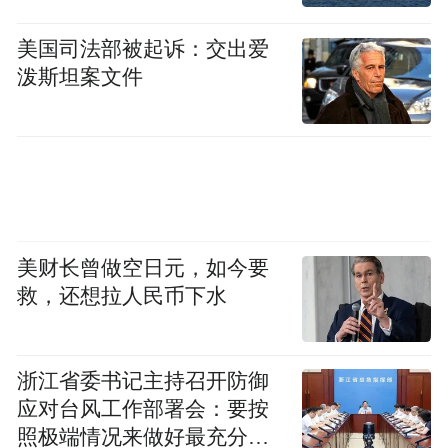
者的自主选择，而是受到了僧人的引导。教
美国司法部被起诉：交出爱
团派遣僧人教化信众，将在家信徒组织起
泼斯坦案文件
来，推动他们供养佛像，并引导他们在造像
铭中加入如上字句，培养信徒侍奉皇帝的佛
教信仰。这明显反映出佛教教团不仅皈依佛
教，而且积极接纳护持佛法的皇权统治。邑
义是由大量庶民参与的地域性团体。当时社
会长期处于战乱，人们希冀从佛教中寻求救
美财长曾做空日元，如今要
赎。在佛教已广泛渗透到基层社会的情况
救，还想拉人民币下水
下，统治者有意将其与皇权相结合，而教团
也做出了积极的回应。
浙江省委书记主持召开防御
应对台风工作部署会：要按
照极端情况来做好最充分的