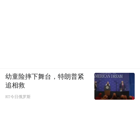
幼童险摔下舞台，特朗普紧
追相救
RT今日俄罗斯
本文摘自即将出版的《北魏史：迁都洛阳之
前与后》（[日]窪添庆文 著，付晨晨 译，北
京科学技术出版社）。