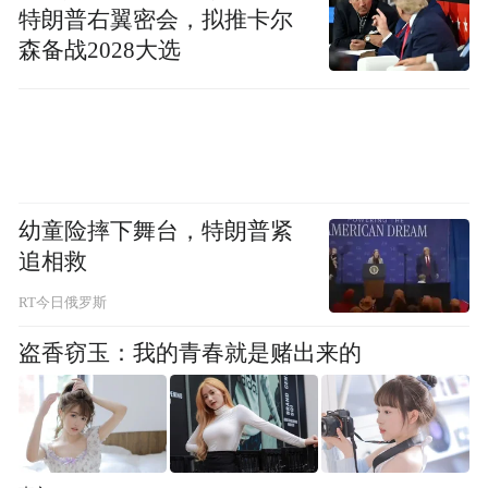
特朗普右翼密会，拟推卡尔
虽说北魏朝廷复兴了佛教，却不像以前那样
森备战2028大选
放任。朝廷允许僧人修建寺院，但限定只能
在人群聚集的地方修建一座，还限制了出家
人的数量，大州50人，小州40人，远离都城
的偏远郡10人。佛教被置于国家的统制之
下。文成帝还任命师贤为管理僧侣的道人
幼童险摔下舞台，特朗普紧
统。
追相救
RT今日俄罗斯
还值得注意的是，在次任道人统（改称“沙门
统”）昙曜的主持下，北魏在都城平城西约20
盗香窃玉：我的青春就是赌出来的
千米的云冈开凿石窟，修建了5座大佛。这些
大佛最初修凿在石窟内，后来窟前的壁坍
塌，佛像暴露在外面。据说这5座大佛的形象