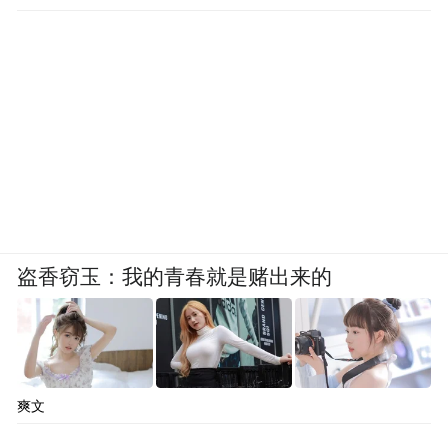
帝的改革提供了契机。另外，尽管数量稀
少，但北魏迁都后出现了一些在家信徒的墓
志，志文中明确记载墓主虔诚信奉佛教。
随着西域僧人往来增多，佛典汉译不断发
展，佛教教理也显著深化，南北朝时期呈现
出各家争鸣的盛况。这些教派中包括净土宗
和禅宗。被尊为净土宗祖师的昙鸾是北魏
盗香窃玉：我的青春就是赌出来的
人。受达摩教诲，成为禅宗第二祖的慧可也
活跃于北朝末至隋初。
爽文