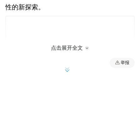
性的新探索。
点击展开全文
举报
本文摘选自《黄子平访谈录：同时代人的文
学与批评》，经出版社授权发布。小标题为
编者所拟，篇幅所限，内容有所删减。
01.