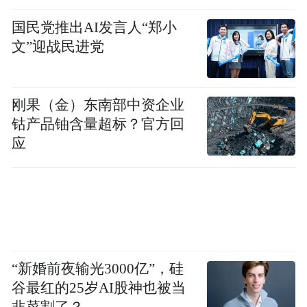
的作品，正是这些 “前阅读”成为我们阅读的
国民党推出AI发言人“郑小
理解视野。文学史家做的工作，就是一方面
文”迎战民进党
阐明某一部作品的“独特性”,说它如何“世无二
出”；另一方面，不断使用各种概念工具，如
作家、社团、流派、思潮、运动、时代，把
刚果（金）东南部中资企业
钴产品铀含量超标？官方回
作品纳入越来越宏观的互文洪流之中去解
应
说。我们个人阅读的时候，能出也能入，无
论多么天马行空的走神，终归能回到作品本
身来。文学史叙述的危险就是出而不入，作
品往往淹没在宏观叙事里，消失了。这些年
中文系的教学中，有识之士一再强调回到作
品本身，强调开作品精读课，正是意识到了
“新婚前夜输光3000亿”，硅
谷最红的25岁AI股神也被当
这种危险。开学之初学生拿到老师的“必读书