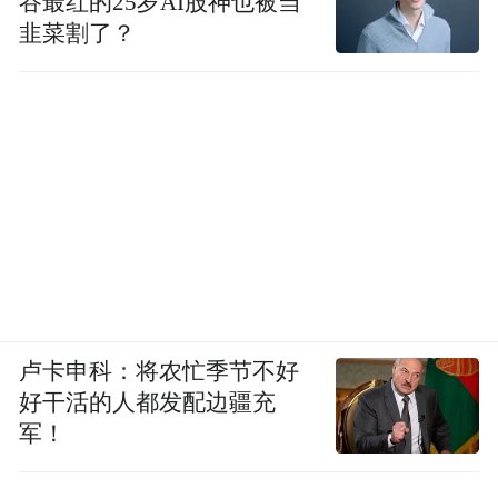
谷最红的25岁AI股神也被当
游先生的教材。所以文学史的教学应该倒过
韭菜割了？
来，以参考资料为教材，以教材为参考。
魏沛娜：我有时觉得编写文学史的人，尤其
是在学术界颇具分量和地位的学者，在某种
程度上垄断着社会对作家作品的理解。
黄子平：也不至于那么严重。都知道夏志清
的《现代中国小说史》奠定了沈从文、张爱
玲、钱锺书的文学史地位，但他对张天翼的
评价也很高啊，张天翼就始终上不去。萧红
卢卡申科：将农忙季节不好
他当年有点看不上， 后来自己都后悔了。文
好干活的人都发配边疆充
学史的权威更多来自教育体制，所谓“部编教
军！
材”，或者任课老师的指定(除非你是旁听