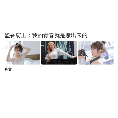
变。道统、政统、文统，万世一系的虚假的
连续性， 是我们文学史叙事的基本认知范
式。也许可以设想以某种板块化的、空间化
的、博物馆化的讲述方法，以福柯“考古学”
盗香窃玉：我的青春就是赌出来的
的方法，来摆脱“时间意识形态”的宰制。
魏沛娜：您的文风素来淳朴生动，在缜密智
性的学理之中不时跳跃着活泼风趣的个人情
爽文
感，假如由您来写一部中国文学史，一定不
会是“脱离心智”的“机械的手腕运动”(借南京
大学外国语学院英语系教授但汉松之词)。可
否谈谈您心目中理想的文学史是怎样的？