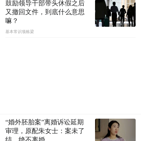
鼓励领导干部带头休假之后
代文学史讲成一部“死因调查报告”，有侦探
又撤回文件，到底什么意思
小说的结构，学生听起来会很过瘾。可是考
嘛？
试怎么考？理想的文学史是怎样的？老实说
基本常识项栋梁
我一直很迷茫。
（原载《深圳商报》2015年1月8日）
本文摘编自
“婚外胚胎案”离婚诉讼延期
审理，原配朱女士：案未了
结，绝不离婚