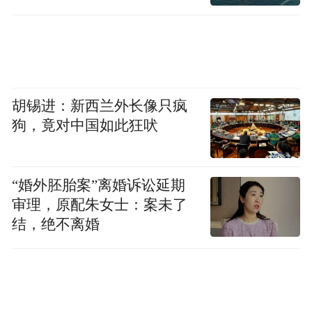
写。
02.
破除对文学史的迷信
胡锡进：新西兰外长像只疯
狗，竟对中国如此狂吠
魏沛娜：作家和作品是否构成了文学史的核
心？怎样的作家和作品才能选入文学史之
“婚外胚胎案”离婚诉讼延期
中？
审理，原配朱女士：案未了
结，绝不离婚
黄子平：我们读每一部作品，都是在一种自
相矛盾的情形里阅读的。一方面，我们把它
看成一部独立的、自成一体的“单子”；与此
同时，我们又不断联想到别的类似的或相关