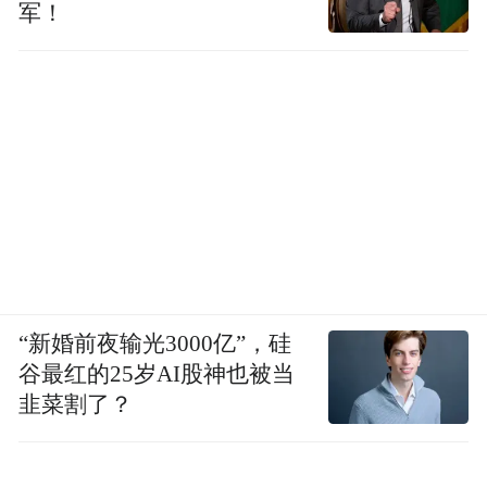
军！
黄子平：这是我自身的问题。我说过“批评总
是同时代人的批评”，我对新人新作已经丧失
了“同时代人感”。什么是“同时代人”？就是
对某些重要问题有共同兴趣的人。每年我都
能读到不少好作品，很好的长篇小说、很好
的诗歌，但是鲜有当年那种兴奋和激动，激
动到马上拿起笔来写几句。这对一个做文学
批评的人不是一个好的状态，而且这种状态
持续很多年了，我对自己很不满。
“新婚前夜输光3000亿”，硅
谷最红的25岁AI股神也被当
魏沛娜：如今中国当代文学也走在“拼翻译”
韭菜割了？
以走出国门、走向世界的路上，尤其莫言获
得诺贝尔文学奖更坚定了人们在这方面的追