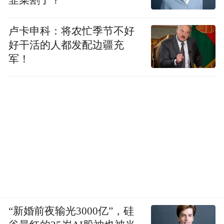
韭菜割了？
目”，其实是读不过来的，为了应付考试， 最
后只读了一本最糟糕的作品，就是任课老师
卢卡申科：将农忙季节不好
编的那本文学史教材。 但是精读课的危险是
好干活的人都发配边疆充
“入而不出”，将文学史变成章句之学，将思
军！
维陷入某一部名著微言大义式的烦琐注疏之
中。我建议把文学史资料作为辅助性的如百
科全书一般可供查阅的“工具书”，学生在精
读时想要了解历史的脉络，了解宏观背景，
就可以去翻翻。我读北大本科的时候，古代
文学的教材是游国恩先生主编的那本，辅助
材料是《先秦文学史参考资料》《两汉文学
史参考资料》和《魏晋南北朝文学史参考资
料》。我从两本“参考资料”学到的远远超出
“新婚前夜输光3000亿”，硅