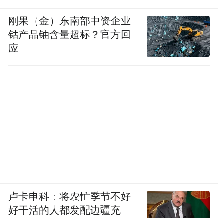
学，拿来跟欧西文学比较，这很容易在20世
刚果（金）东南部中资企业
纪90年代之后顺理成章把文学史叙事带入“文
钴产品铀含量超标？官方回
化研究”的潮流。
应
04.
能不能，
用侦探小说的结构讲文学史？
魏沛娜：我注意到，自20世纪90年代以来，
您对中国当代作家作品的分析和评价似乎不
多，这是否意味着您对中国当代文学的某种
卢卡申科：将农忙季节不好
失望？
好干活的人都发配边疆充