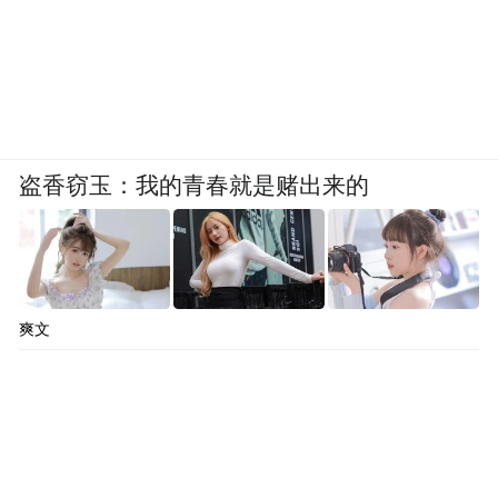
盗香窃玉：我的青春就是赌出来的
黄子平
黄子平：香港各大学的中文系有很大的差
爽文
异。香港大学的中文系其实是“汉学系”，它
的历史系只教“历史”，不教“中国历史”, 哲学
系只教“哲学”,不教“中国哲学”,于是这些“古怪
的东方学问”全放在中文系里教。有意思的是