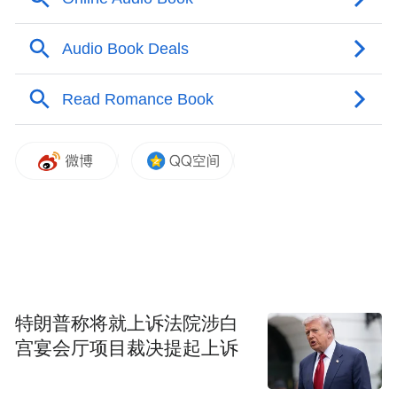
通近、现、当代文学史”,而且是消解“重大时
间节点”，转换一种新的叙事框架，使多年来
被压抑被侮辱的声音得以浮出地表。对应“残
缺的文学史”，我们着力最多的理论工具就是
“历史总体”(这是从卢卡契那里来的)，这跟陈
思和他们借力于“整体观”“重写文学史” 正是
相通暗合。要说三十年后有哪些新的思考，
我想自己对“总体”或“整体”已不再那么迷恋
了，反而相信我们只能像本雅明说的“拾荒
者”,做一些收拾“历史碎片”的工作。
特朗普称将就上诉法院涉白
宫宴会厅项目裁决提起上诉