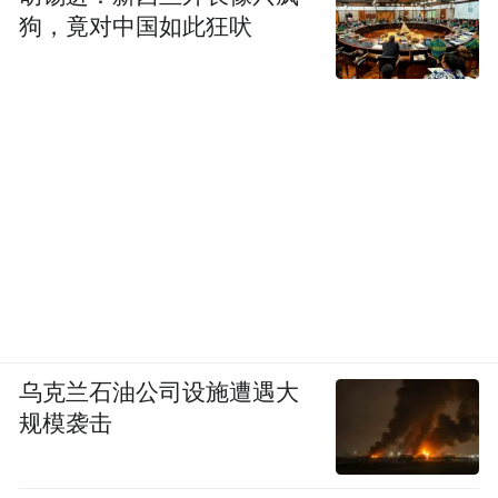
狗，竟对中国如此狂吠
说来容易做来难的事情，这里只能说点最切
身的体验。文学在香港是一个边缘化的“行
当”，在香港很少单纯的“文学人”，既没有国
家付薪的“专业作家”，也很少人能够靠“爬格
子”为生(除非称是畅销书作家)。大部分人都
是有自己的职业，“顺便搞点文学”。对我来
说，虚飘的文学“使命感”消退了，文学成了
纯粹喜欢的事。我写评论，参与年轻人的文
学杂志，编书，乃至参加一些评奖，就只是
喜欢，有一种回到当年“业余作者”的感觉，
乌克兰石油公司设施遭遇大
一个“文学爱好者”的感觉。我回到北京，有
规模袭击
时候到上海，观察我以前的批评家同行，觉
得他们真是累坏了，尤其是频繁奔走于各种