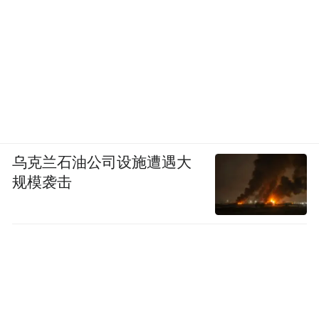
求。在您看来，中国文学史的书写是否也要
跟国际接轨？
黄子平：据我有限的阅读，好像世界各国新
修本国文学史的不多。奇怪的是，近年来欧
美汉学家们编的中国现代文学史出了好几
本，德国人顾彬写的，还有剑桥版、牛津版
乌克兰石油公司设施遭遇大
什么的。同时他们也翻译中国人编写的文学
规模袭击
史，像荷兰人翻译了洪子诚老师的《中国当
代文学史》。这些都只能说明他们那边的学
术需求，跟我们的接轨不接轨没什么关系。
仅仅就高校教育的领域看，我觉得延续多年
的全覆盖通史式的文学教育，从先秦讲到晚
清，从五四讲到网络文学， 这种模式应该改