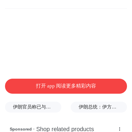
今天再提“重写文学史”，
有何意义？
魏沛娜：现在距离您和陈平原、钱理群合作
发表《论“二十世纪中国文学”》已过去了三
十年，如果让您再论“二十世纪中国文学”，
会有哪些新的思考？
打开 app 阅读更多精彩内容
黄子平：回想当年，我们在不同的文学史“时
伊朗官员称已与阿曼就霍尔木兹海峡通行问题明确总体框架
伊朗总统：伊方未在涉谅解备忘录的谈判中作任何让步
段”里分头读书， 一起讨论。老钱读到了周作
人、沈从文和张爱玲，我读到了《重放的鲜
花》《九叶集》和《白色花》，陈平原读到