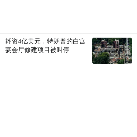
在20世纪60年代火红的岁月，香港大学是最
早开设“中国当代文学”课程的，讲述浩然的
《艳阳天》和《金光大道》。香港中文大学
的中文系就“特别中文系”,秉承钱穆、新亚书
耗资4亿美元，特朗普的白宫
院的传统，古代文学特别受重视。新文学就
宴会厅修建项目被叫停
没有什么地位了，好在有黄继持先生讲鲁
迅，小思先生讲现代散文，算是有一个平
衡。岭南大学和浸会大学跟香港中文大学同
一个路数，现当代文学学科的建设都比较滞
后。还有一个有趣的现象，20世纪80年代中
国内地做“比较文学”的人基本上都是中文系
出身的，而港台外文系留学欧美学“比较文
学”的人，回来任教，多半会去钻研中国文