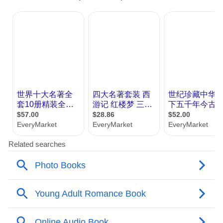
了晚清提倡白话文的很多文章，我们共同的
疑问是：是何种“认知范式”使得这些作家作
品从“文学史”里消失了？我们意识到当年的
文学史叙事是一个粗暴的叙事装置，其过滤
和排他的机制制约了近现代文学的“整体呈
现”。这种装置的建构依赖两个重大的时间节
点：五四和1949年。五四的“新文学”为了确
立自身，回溯性地发明了“旧文学” (后来中性
地改称“古代文学”)；1949年后，更加“新”的
“新文学”(“当代文学”)出现了，同样回溯性地
将不够纯净的“五四新文学”命名为“现代文
学”。所以“二十世纪中国文学”这个概念的提
出，前辈师长很敏感地指出来，不仅仅是“打