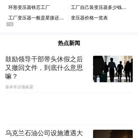
天再提“重写文学史”又有何意义？
黄子平：于今想来，“重写文学史”实在不算
是一个多么深刻的学术主张。很多新作家新
作品不断加入“文学总体”(让我们沿用这个概
热点新闻
念),肯定会影响到我们对既往作品的理解，然
鼓励领导干部带头休假之后
后量变累积到质变，连叙述框架也必得转变
又撤回文件，到底什么意思
了。 一代有一代的文学， 一代人有一代人的
嘛？
文学史，其实文学史总是在或多或少的重写
基本常识项栋梁
之中。但当年这个主张颇有点挑战意味，惊
动了京沪两地的专家学者，开了好多场座谈
会，原因何在？无非是原先那个粗暴的过滤
装置太僵化了，容不得“改动火炉子的位
乌克兰石油公司设施遭遇大
置”，以为这是要掀屋顶呢。当然走的人多