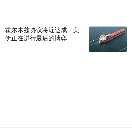
黄子平：因为我自己不写文学史，回答这个
问题就是“站着说话不腰疼”了，必须是弯下
腰来动手的人，跟“文学史”课题埋身肉搏的
霍尔木兹协议将近达成，美
人，才有资格说话。我讲了很多年的现当代
伊正在进行最后的博弈
文学史，每学期、每周都用很多时间修改讲
课的讲稿。主要是面对不同知识背景的学
生、不同的理解程度，还有课堂的现场效果
(不能让学生全睡着了)，好像修改永无止境似
的，从来也没有起意说要动手来写一部中国
文学史。对文学史的“讲法”当然经常有一些
异想天开的点子， 譬如说当代文学可不可以
不从第一届文代会讲起，而是从第四届文代
会讲起，从全体起立为“非正常死亡”的文艺
家默哀，从那个长长的名单讲起？这就把当