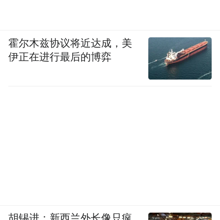
03.
文学在香港是边缘“行当”
霍尔木兹协议将近达成，美
伊正在进行最后的博弈
魏沛娜：您在1993年赴港定居和任教，其间
也参与、见证了香港很多重要的文学活动，
比如编选过香港文人的作品集和年度小说选
刊。这两年您又回到中国人民大学文学院授
课，您观察香港和内地之间有哪些文学方面
的差异？
黄子平：我曾经引用萨义德的论述，说“漂泊
离散”者虽然无枝可栖，却也有一种好处，就
是拥有观察事物的“双重视角”。其实，这是
胡锡进：新西兰外长像只疯