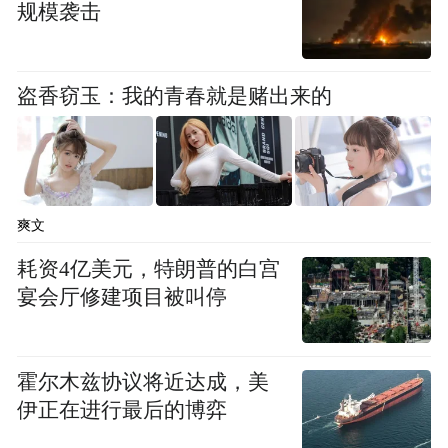
规模袭击
了，也就成了路，重写文学史已成常识，不
再引起大惊小怪。你读最早的几篇列人“重
盗香窃玉：我的青春就是赌出来的
写”阵容的论文，无非是对茅盾的《子夜》、
赵树理说点不同以往的评价而已。到如今有
人痛诽鲁迅，也没有多少人把眼球转过去。
至于“上千种版本大同小异的文学史著述”，
爽文
倒不是叙述技巧运用纯熟了，而是内地高校
耗资4亿美元，特朗普的白宫
文科教育“全面项目化” 的产物。我对各地中
宴会厅修建项目被叫停
文系里教文学史的同人有很深的“同情的了
解”，谁不是在体制里挣扎求存？如果说今天
再提“重写文学史”有什么意义的话，那就是
霍尔木兹协议将近达成，美
要把自身的逻辑贯彻到底，也就是说，反省
伊正在进行最后的博弈
这种 “重写”本身的困境，对“重写”来一番重