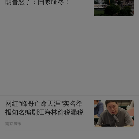
朗普怒了：国家耻辱！
网红“峰哥亡命天涯”实名举
报知名编剧汪海林偷税漏税
南京晨报