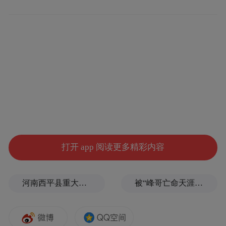
服装 桑内·雷谢尔
舞者
米高·德·勇、尼古拉斯·范·科文、米格尔·费奥
尔·杜兰、安德里亚·比格尔、罗拉·德沃-希
拉、埃迪·贝卡特
打开 app 阅读更多精彩内容
节目简介
河南西平县重大刑案嫌疑人落网，在一片玉米地里被抓
被“峰哥亡命天涯”举报偷税漏税，《铁齿铜牙纪晓岚》编剧汪海林回应
《咫尺；从心》将我们带进一段似乎尽在咫
尺、熟悉却又遥不可及的舞蹈之旅。作品灵