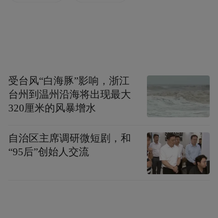
感源于荷兰作家马尔切·沃尔特的短篇小说和
澳大利亚插画家、视觉艺术家陈志勇的作
品。舞作探讨了人们的归属感。陌生的人渴
望沟通，渴望亲近，渴望被认可。他们努力
受台风“白海豚”影响，浙江
地和周围的人，和所在的地方建立情感，但
台州到温州沿海将出现最大
暗涌的疏离感从未消失。这是一部引人关注
320厘米的风暴增水
的作品，审视了社会准则，把生活化的动作
诗意般地变成舞蹈，更与杂技融合在一起。
自治区主席调研微短剧，和
“95后”创始人交流
编舞简介
皮亚·缪森于荷兰阿姆斯特丹艺术学院和方提