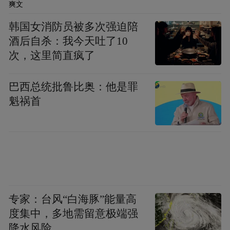
爽文
尺；从心》唤起了人们在现实和虚幻间徘徊
的感受……这为她编排动作提供了很大空
韩国女消防员被多次强迫陪
酒后自杀：我今天吐了10
间。这是编舞所面临的挑战，而她总是应对
次，这里简直疯了
自如。”
巴西总统批鲁比奥：他是罪
魁祸首
--荷兰《舞蹈杂志》
网站
Websitewww.panamapictures.nl
专家：台风“白海豚”能量高
度集中，多地需留意极端强
降水风险