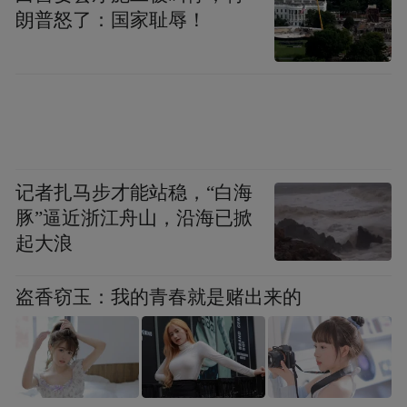
朗普怒了：国家耻辱！
巴拿马映画舞蹈团的表演融合了舞蹈、文
字、杂技、音乐、装饰……在舞蹈剧场的创
作中，皮亚·缪森的很多舞作都取材于文学，
但她的创作远远超越单纯的叙述。皮亚·缪森
深度剖析剧中人物的想法，钻进角色的头脑
之中，直到人物的形象和内心深处的情感完
记者扎马步才能站稳，“白海
全展露。个人的情感投入以及每一位舞者的
豚”逼近浙江舟山，沿海已掀
起大浪
个性都对她的创作有着重要的影响。
盗香窃玉：我的青春就是赌出来的
媒体评论
“缪森每一次都在创造一个全新的世界。《咫