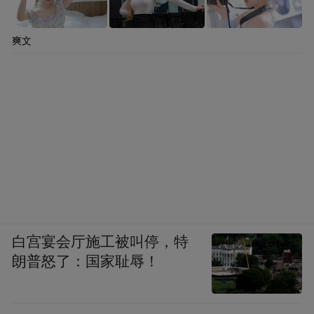
爽文
白宫宴会厅施工被叫停，特
朗普怒了：国家耻辱！