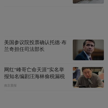
美国参议院投票确认托德·布
兰奇担任司法部长
网红“峰哥亡命天涯”实名举
报知名编剧汪海林偷税漏税
南京晨报