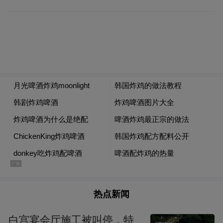
斯舞蹈学院毕业。1998年起，她成为一位活
跃的独立编舞，荷兰许多制作公司、舞蹈团
体都委约她做作品。2002年，她成立了巴拿
马映画舞蹈团。2005年起，她在方提斯舞蹈
学院任客座讲师。其作品入围多个国际舞蹈
创作平台，其中一部更获荷兰VSCD舞蹈大奖
赛最佳制作奖提名。皮亚·缪森多次受邀参加
国际青年编舞项目。除了自己的舞团，她现
在还是荷兰“维可艺术工厂”剧院的驻团编
舞。
热点新闻
舞团简介
白宫宴会厅施工被叫停，特