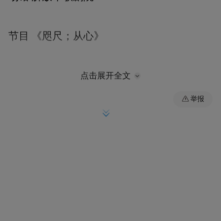
节目 《咫尺；从心》
舞团 巴拿马映画舞蹈团
点击展开全文
举报
编舞 皮亚·缪森
音乐 杰伦·斯瑞布斯、罗伯·范·莱斯韦克
灯光 埃特·冉·范·坎彭、埃德温·范·斯蒂博格