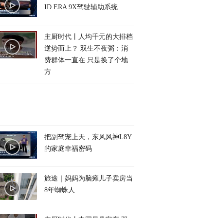
ID.ERA 9X驾驶辅助系统
主厨时代丨人均千元的大排档
逆势而上？ 双生不夜粥：消
费群体一直在 只是换了个地
方
把副驾宠上天，东风风神L8Y
的家庭幸福密码
旅途｜妈妈为脑瘫儿子卖房当
8年蜘蛛人