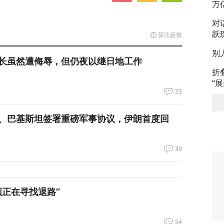
万
对
跃
算法反馈
别
长虽然遭侮辱，但仍夜以继日地工作
折
“
23
、巴基斯坦签署重磅军事协议，伊朗首度回
39
领正在寻找退路”
54