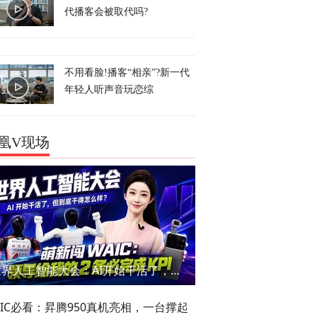
代播客会被取代吗?
不用看脸!播客“相亲”?新一代
年轻人听声音玩恋综
凰V现场
世界人工智能大会：AI开始干活了，但到底干的怎么样？萌新闯WAIC
AIC必看：昇腾950真机亮相，一台撑起