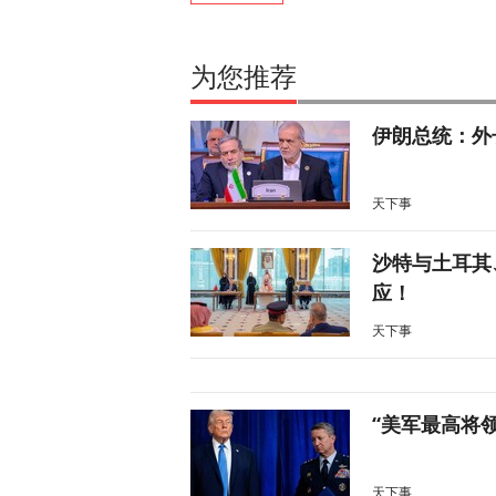
为您推荐
伊朗总统：外
天下事
沙特与土耳其
应！
天下事
“美军最高将
天下事