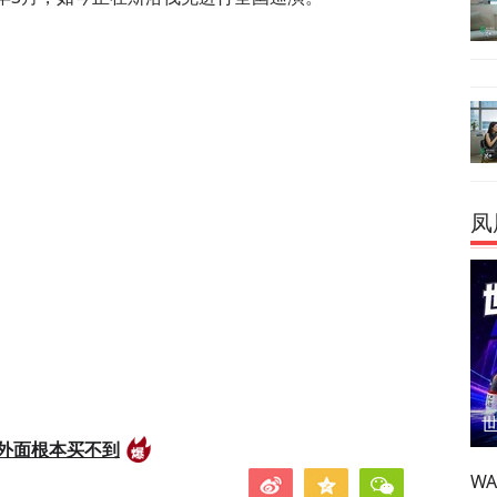
凤
外面根本买不到
W