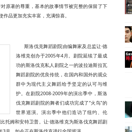
于对原著的尊重，基本的故事情节被完整的保留了下
使作品更加充实丰富，充满惊喜。
斯洛伐克舞蹈剧院由编舞家及总监让·德
洛维克创办于2005年4月。剧院延续了最成
功的斯洛伐克私人剧院之一的波拉迪斯拉瓦
舞蹈剧院的优良传统，在国内和国外的观众
群中为现代主义舞蹈给予坚定的认可与维
护。在剧院2008-2009年的演出季中，斯洛
伐克舞蹈剧院的舞者们成功完成了“火鸟”的
世界巡演。演出季中他们造访了纽约、伦
比托姆和安特卫普。让·德洛维克为斯洛伐克舞蹈剧
10年3月，如今正在斯洛伐克进行全国巡演。