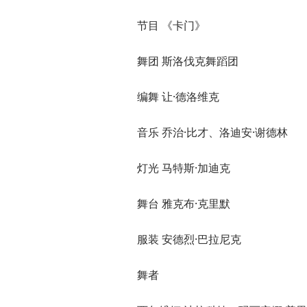
节目 《卡门》
舞团 斯洛伐克舞蹈团
编舞 让·德洛维克
音乐 乔治·比才、洛迪安·谢德林
灯光 马特斯·加迪克
舞台 雅克布·克里默
服装 安德烈·巴拉尼克
舞者