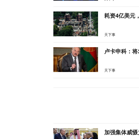
耗资4亿美元
天下事
卢卡申科：将
天下事
加强集体威慑