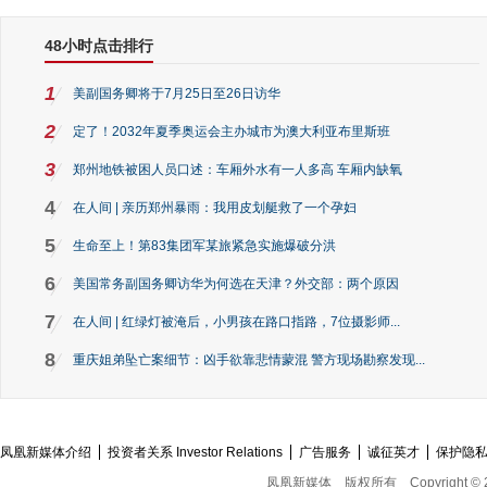
48小时点击排行
1
美副国务卿将于7月25日至26日访华
2
定了！2032年夏季奥运会主办城市为澳大利亚布里斯班
3
郑州地铁被困人员口述：车厢外水有一人多高 车厢内缺氧
4
在人间 | 亲历郑州暴雨：我用皮划艇救了一个孕妇
5
生命至上！第83集团军某旅紧急实施爆破分洪
6
美国常务副国务卿访华为何选在天津？外交部：两个原因
7
在人间 | 红绿灯被淹后，小男孩在路口指路，7位摄影师...
8
重庆姐弟坠亡案细节：凶手欲靠悲情蒙混 警方现场勘察发现...
凤凰新媒体介绍
投资者关系 Investor Relations
广告服务
诚征英才
保护隐
凤凰新媒体
版权所有
Copyright © 