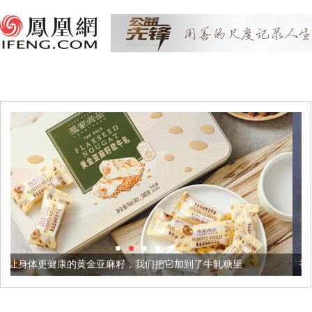
金亚麻籽，我们把它加到了牛轧糖里
被列入佛家七宝的它到