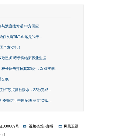
趣与澳直接对话 中方回应
购TikTok 这是我干...
上国产发动机！
致敬恩师 暗示将结束职业生涯
校长反击打掉其3颗牙，双双被刑...
是交换
长”苏贞昌被泼水，22秒完成...
桑顿访问中国多地 意义“类似...
证030609号
视频
·
纪实
·
直播
凤凰卫视
ved.