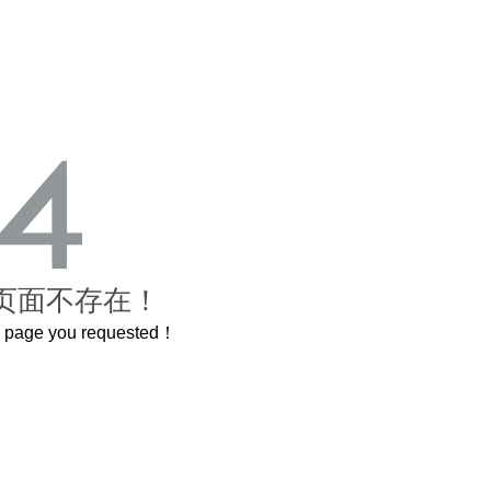
页面不存在！
he page you requested！
的长卷，还原了600岁的紫禁城
曲奇届的“爱马仕