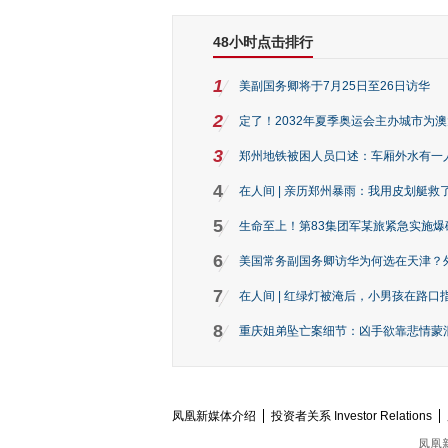
48小时点击排行
1
美副国务卿将于7月25日至26日访华
2
定了！2032年夏季奥运会主办城市为
3
郑州地铁被困人员口述：车厢外水有一
4
在人间 | 亲历郑州暴雨：我用皮划艇救
5
生命至上！第83集团军某旅紧急实施爆
6
美国常务副国务卿访华为何选在天津？
7
在人间 | 红绿灯被淹后，小男孩在路口指
8
重庆姐弟坠亡案细节：凶手欲靠悲情蒙混 
凤凰新媒体介绍
投资者关系 Investor Relations
凤凰