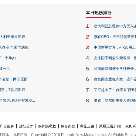
本日热榜排行
1
澳大利亚总理称中方无兴
2
澳大利亚布里斯班
微软CEO：去年特朗普要我们收
3
人多高 车厢内缺氧
中国空军官宣：歼-20用
4
了一个孕妇
女排国手晒全队聚餐照！
5
破分洪
河南醉汉闯进小学打校长，
6
外交部：两个原因
白宫回应孟晚舟案：这不
7
路，7位摄影师...
又打起来了！台湾省“行政院
8
警方现场勘察发现...
港媒：华尔街重要人物约翰·
广告服务
诚征英才
保护隐私权
免责条款
意见反馈
凤凰卫视介绍
京ICP
新媒体
版权所有
Copyright © 2019 Phoenix New Media Limited All Rights Reser