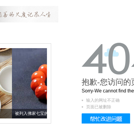
抱歉-您访问的
Sorry-We cannot find t
输入的网址不正确
页面已被删除
佛家七宝的它到底有多美？
这个3.2米