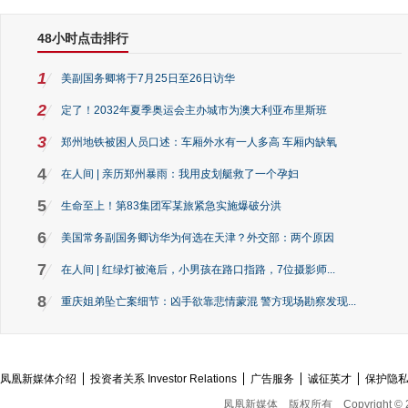
48小时点击排行
1
美副国务卿将于7月25日至26日访华
2
定了！2032年夏季奥运会主办城市为澳大利亚布里斯班
3
郑州地铁被困人员口述：车厢外水有一人多高 车厢内缺氧
4
在人间 | 亲历郑州暴雨：我用皮划艇救了一个孕妇
5
生命至上！第83集团军某旅紧急实施爆破分洪
6
美国常务副国务卿访华为何选在天津？外交部：两个原因
7
在人间 | 红绿灯被淹后，小男孩在路口指路，7位摄影师...
8
重庆姐弟坠亡案细节：凶手欲靠悲情蒙混 警方现场勘察发现...
凤凰新媒体介绍
投资者关系 Investor Relations
广告服务
诚征英才
保护隐
凤凰新媒体
版权所有
Copyright © 